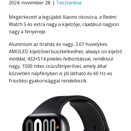
2024. november 28. |
Tesztaréna
Megérkezett a legújabb Xiaomi okosóra, a Redmi
Watch 5 és extra nagy a kijelzője, ráadásul nagyon
nagy a fényereje.
Alumínium az óraház és nagy, 2.07 hüvelykes
AMOLED kijelzővel büszkélkedhet, always on kijelző
móddal, 432×514 pixeles felbontással, rendkívül
nagy, 1500 nites csúcsfényerővel, amely által
közvetlen napfényben is jól látható és 60 Hz-es
frissítési gyakorisággal rendelkezik.