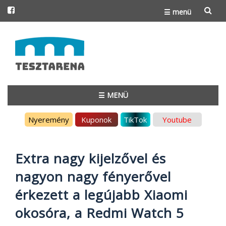
☰ menü
Skip
to
content
☰ MENÜ
Skip
Nyeremény
Kuponok
TikTok
Youtube
to
content
Extra nagy kijelzővel és
nagyon nagy fényerővel
érkezett a legújabb Xiaomi
okosóra, a Redmi Watch 5