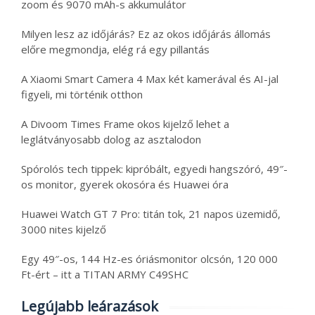
zoom és 9070 mAh-s akkumulátor
Milyen lesz az időjárás? Ez az okos időjárás állomás
előre megmondja, elég rá egy pillantás
A Xiaomi Smart Camera 4 Max két kamerával és AI-jal
figyeli, mi történik otthon
A Divoom Times Frame okos kijelző lehet a
leglátványosabb dolog az asztalodon
Spórolós tech tippek: kipróbált, egyedi hangszóró, 49″-
os monitor, gyerek okosóra és Huawei óra
Huawei Watch GT 7 Pro: titán tok, 21 napos üzemidő,
3000 nites kijelző
Egy 49″-os, 144 Hz-es óriásmonitor olcsón, 120 000
Ft-ért – itt a TITAN ARMY C49SHC
Legújabb leárazások