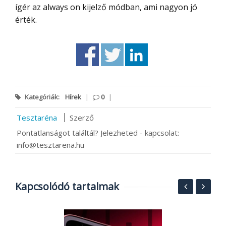
ígér az always on kijelző módban, ami nagyon jó
érték.
Kategóriák:
Hírek
|
0
|
Tesztaréna
Szerző
Pontatlanságot találtál? Jelezheted - kapcsolat:
info@tesztarena.hu
Kapcsolódó tartalmak
MI
A