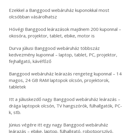
Ezekkel a Banggood webáruház kuponokkal most
olcsóbban vásárolhatsz
Hóvégi Banggood leárazások majdnem 200 kuponnal –
okosóra, projektor, tablet, ebike, motor is
Durva júliusi Banggood webáruház többszáz
kedvezmény kuponnal – laptop, tablet, PC, projektor,
fejhallgató, kávéfőző
Banggood webáruház leárazás rengeteg kuponnal – 14
magos, 24 GB RAM laptopok olcsón, projektorok,
tabletek
Itt a júliuskezdő nagy Banggood webáruház leárazás –
drága laptopok olcsón, TV hangszórók, fülhallgatók, PC-
k, stb.
Június végére itt egy nagy Banggood webáruház
leárazás – ebike, laptop, fülhallgató, robotporszívó,