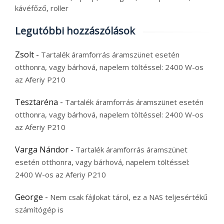
kávéfőző, roller
Legutóbbi hozzászólások
Zsolt
-
Tartalék áramforrás áramszünet esetén
otthonra, vagy bárhová, napelem töltéssel: 2400 W-os
az Aferiy P210
Tesztaréna
-
Tartalék áramforrás áramszünet esetén
otthonra, vagy bárhová, napelem töltéssel: 2400 W-os
az Aferiy P210
Varga Nándor
-
Tartalék áramforrás áramszünet
esetén otthonra, vagy bárhová, napelem töltéssel:
2400 W-os az Aferiy P210
George
-
Nem csak fájlokat tárol, ez a NAS teljesértékű
számítógép is