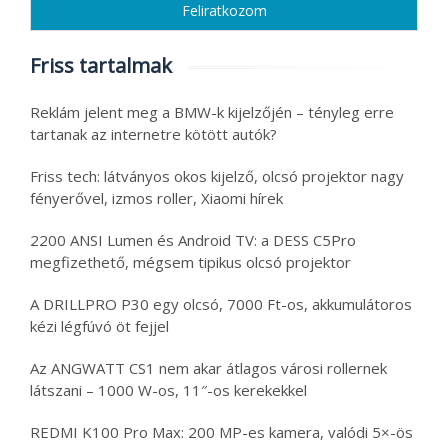
Friss tartalmak
Reklám jelent meg a BMW-k kijelzőjén – tényleg erre
tartanak az internetre kötött autók?
Friss tech: látványos okos kijelző, olcsó projektor nagy
fényerővel, izmos roller, Xiaomi hírek
2200 ANSI Lumen és Android TV: a DESS C5Pro
megfizethető, mégsem tipikus olcsó projektor
A DRILLPRO P30 egy olcsó, 7000 Ft-os, akkumulátoros
kézi légfúvó öt fejjel
Az ANGWATT CS1 nem akar átlagos városi rollernek
látszani – 1000 W-os, 11″-os kerekekkel
REDMI K100 Pro Max: 200 MP-es kamera, valódi 5×-ös