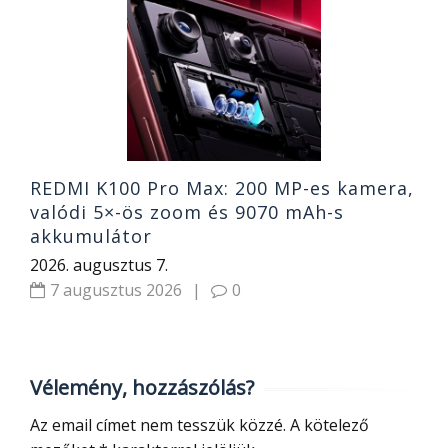
k
o
2
REDMI K100 Pro Max: 200 MP-es kamera,
valódi 5×-ös zoom és 9070 mAh-s
akkumulátor
2026. augusztus 7.
7 augusztus 2026
|
0
Vélemény, hozzászólás?
Az email címet nem tesszük közzé.
A kötelező