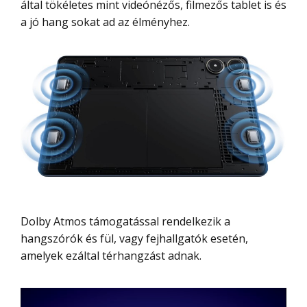
által tökéletes mint videónézős, filmezős tablet is és
a jó hang sokat ad az élményhez.
Dolby Atmos támogatással rendelkezik a
hangszórók és fül, vagy fejhallgatók esetén,
amelyek ezáltal térhangzást adnak.
Videólejátszó