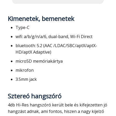
Kimenetek, bemenetek
Type-C
wifi: a/b/g/n/a/6, dual-band, Wi-Fi Direct
bluetooth: 5.2 (AAC /LDAC/SBC/aptX/aptX-
HD/aptX Adaptive)
microSD memóriakártya
mikrofon
3.5mm jack
Sztereó hangszóró
4db Hi-Res hangszóró került bele és kifejezetten jó
hangzást adnak, ami fontos, hiszen a nagy kijelző