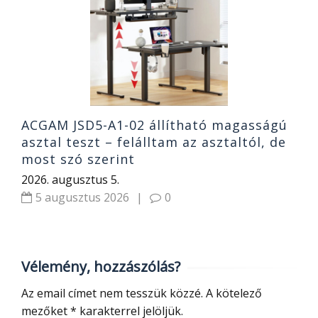
n
R
R
2
ACGAM JSD5-A1-02 állítható magasságú
asztal teszt – felálltam az asztaltól, de
most szó szerint
2026. augusztus 5.
5 augusztus 2026
|
0
Vélemény, hozzászólás?
Az email címet nem tesszük közzé.
A kötelező
mezőket
*
karakterrel jelöljük.