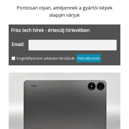
Pontosan olyan, amilyennek a gyártói képek
alapján várjuk
Friss tech hírek - értesülj hírlevélben
Email:
Engedélyezem adataim tárolását
Feliratkozom