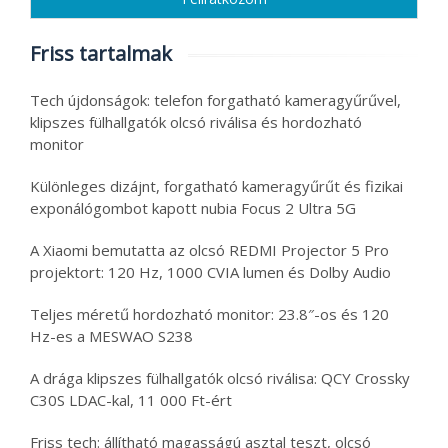
Friss tartalmak
Tech újdonságok: telefon forgatható kameragyűrűvel,
klipszes fülhallgatók olcsó riválisa és hordozható
monitor
Különleges dizájnt, forgatható kameragyűrűt és fizikai
exponálógombot kapott nubia Focus 2 Ultra 5G
A Xiaomi bemutatta az olcsó REDMI Projector 5 Pro
projektort: 120 Hz, 1000 CVIA lumen és Dolby Audio
Teljes méretű hordozható monitor: 23.8″-os és 120
Hz-es a MESWAO S238
A drága klipszes fülhallgatók olcsó riválisa: QCY Crossky
C30S LDAC-kal, 11 000 Ft-ért
Friss tech: állítható magasságú asztal teszt, olcsó