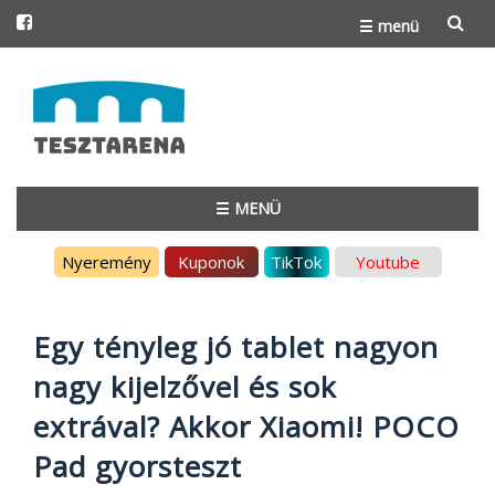
☰ menü
Skip
to
content
☰ MENÜ
Skip
Nyeremény
Kuponok
TikTok
Youtube
to
content
Egy tényleg jó tablet nagyon
nagy kijelzővel és sok
extrával? Akkor Xiaomi! POCO
Pad gyorsteszt