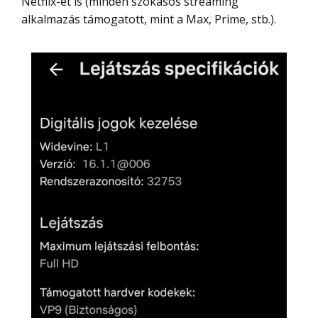
Netflix-et is (minden szokásos streaming
alkalmazás támogatott, mint a Max, Prime, stb.).