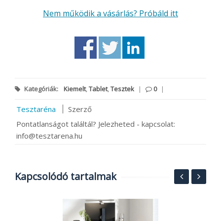
Nem működik a vásárlás? Próbáld itt
Kategóriák:
Kiemelt
,
Tablet
,
Tesztek
|
0
|
Tesztaréna
Szerző
Pontatlanságot találtál? Jelezheted - kapcsolat:
info@tesztarena.hu
Kapcsolódó tartalmak
ng
O