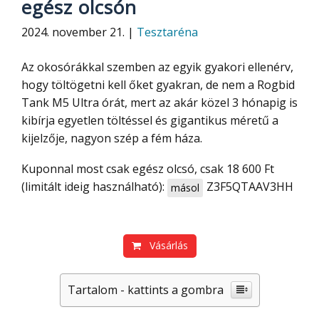
egész olcsón
2024. november 21. |
Tesztaréna
Az okosórákkal szemben az egyik gyakori ellenérv,
hogy töltögetni kell őket gyakran, de nem a Rogbid
Tank M5 Ultra órát, mert az akár közel 3 hónapig is
kibírja egyetlen töltéssel és gigantikus méretű a
kijelzője, nagyon szép a fém háza.
Kuponnal most csak egész olcsó, csak 18 600 Ft
(limitált ideig használható):
Z3F5QTAAV3HH
másol
Vásárlás
Tartalom - kattints a gombra