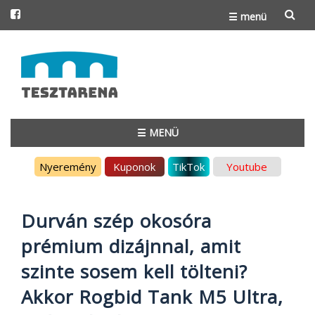
☰ menü
Skip
to
content
☰ MENÜ
Skip
Nyeremény
Kuponok
TikTok
Youtube
to
content
Durván szép okosóra
prémium dizájnnal, amit
szinte sosem kell tölteni?
Akkor Rogbid Tank M5 Ultra,