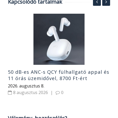
Kapcsolódó tartalmak
2
g
o
1
2
50 dB-es ANC-s QCY fülhallgató appal és
11 órás üzemidővel, 8700 Ft-ért
2026. augusztus 8.
8 augusztus 2026
|
0