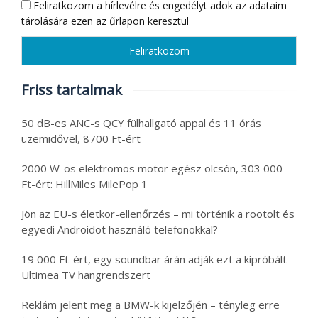
Feliratkozom a hírlevélre és engedélyt adok az adataim
tárolására ezen az űrlapon keresztül
Friss tartalmak
50 dB-es ANC-s QCY fülhallgató appal és 11 órás
üzemidővel, 8700 Ft-ért
2000 W-os elektromos motor egész olcsón, 303 000
Ft-ért: HillMiles MilePop 1
Jön az EU-s életkor-ellenőrzés – mi történik a rootolt és
egyedi Androidot használó telefonokkal?
19 000 Ft-ért, egy soundbar árán adják ezt a kipróbált
Ultimea TV hangrendszert
Reklám jelent meg a BMW-k kijelzőjén – tényleg erre