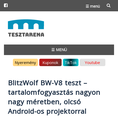
☰ menü
Skip
to
content
☰ MENÜ
Skip
Nyeremény
Kuponok
TikTok
Youtube
to
content
BlitzWolf BW-V8 teszt –
tartalomfogyasztás nagyon
nagy méretben, olcsó
Android-os projektorral