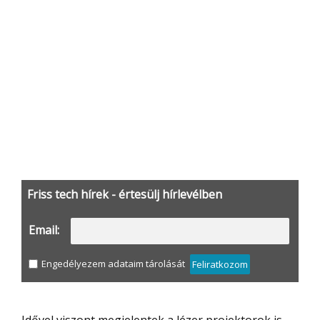
Friss tech hírek - értesülj hírlevélben
Email:
Engedélyezem adataim tárolását
Feliratkozom
Idővel viszont megjelentek a lézer projektorok is,