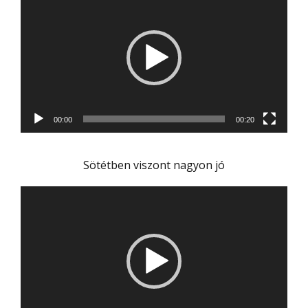
00:00
00:20
Sötétben viszont nagyon jó
Videólejátszó