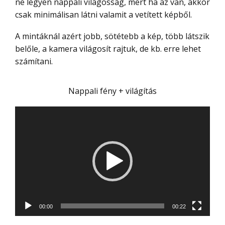
ne legyen nappali világosság, mert ha az van, akkor
csak minimálisan látni valamit a vetített képből.
A mintáknál azért jobb, sötétebb a kép, több látszik
belőle, a kamera világosít rajtuk, de kb. erre lehet
számítani.
Nappali fény + világítás
Videólejátszó
00:00
00:22