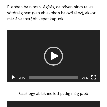
Ellenben ha nincs világítás, de bőven nincs teljes
sötétség sem (van ablakokon bejövő fény), akkor
már élvezhetőbb képet kapunk.
Videólejátszó
00:00
00:20
Csak egy ablak mellett pedig még jobb
Videólejátszó