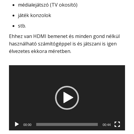
médialejátszó (TV okosító)
játék konzolok
stb.
Ehhez van HDMI bemenet és minden gond nélkül
használható számítógéppel is és játszani is igen
élvezetes ekkora méretben.
Videólejátszó
00:00
00:44