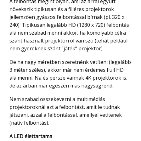
A felbontás megint olyan, ami az árral együtt
növekszik tipikusan és a filléres projektorok
jellemzően gyászos felbontással bírnak (pl. 320 x
240). Tipikusan legalább HD (1280 x 720) felbontás
alá nem szabad menni akkor, ha komolyabb célra
szánt használt projektorról van szó (tehát például
nem gyereknek szánt “játék” projektor).
De ha nagy méretben szeretnénk vetíteni (legalább
3 méter széles), akkor már nem érdemes Full HD
alá menni. Na és persze vannak 4K projektorok is,
de az árban már egészen más nagyságrend.
Nem szabad összekeverni a multimédiás
projektoroknál azt a felbontást, amit le tudnak
játszani, azzal a felbontással, amellyel vetítenek
(natív felbontás).
A LED élettartama