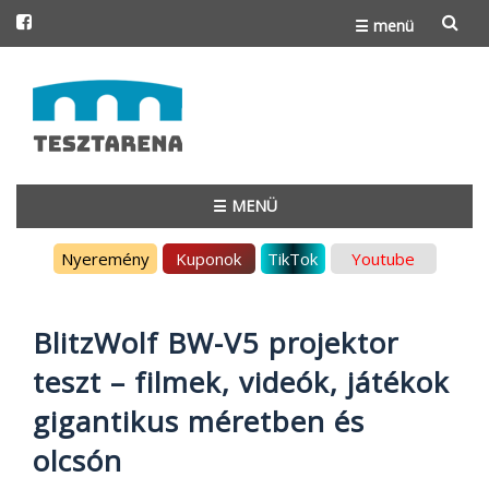
☰ menü
Skip
to
content
☰ MENÜ
Skip
Nyeremény
Kuponok
TikTok
Youtube
to
content
BlitzWolf BW-V5 projektor
teszt – filmek, videók, játékok
gigantikus méretben és
olcsón