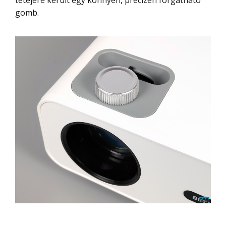
tetejére került egy könnyen, precízen forgatható
gomb.