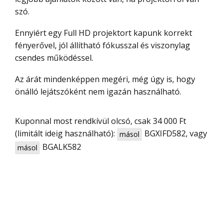
szó.
Ennyiért egy Full HD projektort kapunk korrekt
fényerővel, jól állítható fókusszal és viszonylag
csendes működéssel.
Az árát mindenképpen megéri, még úgy is, hogy
önálló lejátszóként nem igazán használható.
Kuponnal most rendkívül olcsó, csak 34 000 Ft
(limitált ideig használható):
BGXIFD582
, vagy
másol
BGALK582
másol