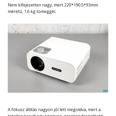
Nem kifejezetten nagy, mert 220*190.5*93mm
méretű, 1.6 kg tömeggel.
A fókusz állítás nagyon jól lett megoldva, mert a