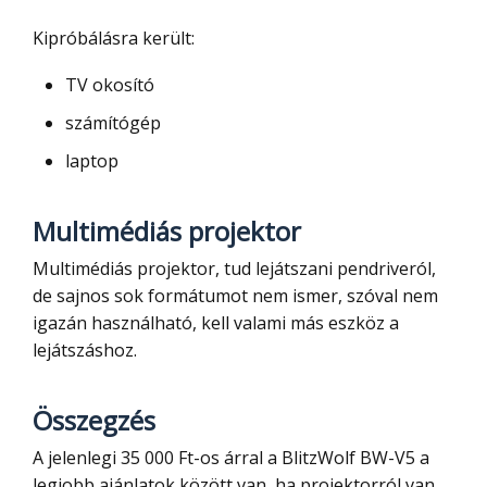
Kipróbálásra került:
TV okosító
számítógép
laptop
Multimédiás projektor
Multimédiás projektor, tud lejátszani pendriveról,
de sajnos sok formátumot nem ismer, szóval nem
igazán használható, kell valami más eszköz a
lejátszáshoz.
Összegzés
A jelenlegi 35 000 Ft-os árral a BlitzWolf BW-V5 a
legjobb ajánlatok között van, ha projektorról van