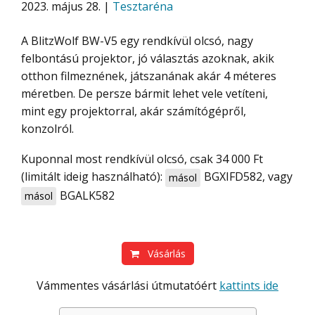
2023. május 28. |
Tesztaréna
A BlitzWolf BW-V5 egy rendkívül olcsó, nagy
felbontású projektor, jó választás azoknak, akik
otthon filmeznének, játszanának akár 4 méteres
méretben. De persze bármit lehet vele vetíteni,
mint egy projektorral, akár számítógépről,
konzolról.
Kuponnal most rendkívül olcsó, csak 34 000 Ft
(limitált ideig használható):
BGXIFD582
, vagy
másol
BGALK582
másol
Vásárlás
Vámmentes vásárlási útmutatóért
kattints ide