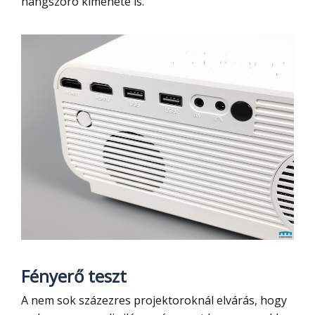
hangszóró kimenete is.
Fényerő teszt
A nem sok százezres projektoroknál elvárás, hogy