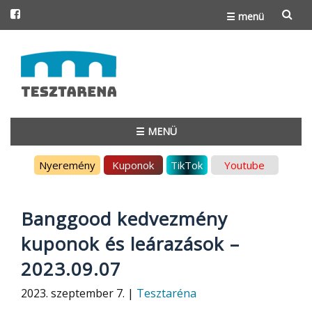
☰ menü
Skip
to
content
☰ MENÜ
Skip
Nyeremény
Kuponok
TikTok
Youtube
to
content
Banggood kedvezmény
kuponok és leárazások –
2023.09.07
2023. szeptember 7. |
Tesztaréna