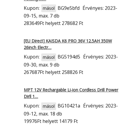
Kupon:
BG9e5bfd
Érvényes: 2023-
másol
09-15, max. 7 db
283649Ft
helyett 278682 Ft
[EU Direct] KAISDA K6 PRO 36V 12.5AH 350W
26inch Electr…
Kupon:
BG5194d5
Érvényes: 2023-
másol
09-30, max. 9 db
267687Ft
helyett 258826 Ft
MPT 12V Rechargable Li-ion Cordless Drill Power
Dirll 1…
Kupon:
BG10421a
Érvényes: 2023-
másol
09-12, max. 18 db
19976Ft
helyett 14179 Ft