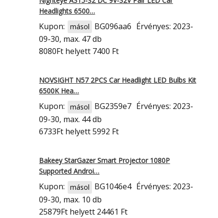
Nighteye A315-S2 DC 9V-32V Pair LED Car
Headlights 6500…
Kupon:
BG096aa6
Érvényes: 2023-
másol
09-30, max. 47 db
8080Ft
helyett 7400 Ft
NOVSIGHT N57 2PCS Car Headlight LED Bulbs Kit
6500K Hea…
Kupon:
BG2359e7
Érvényes: 2023-
másol
09-30, max. 44 db
6733Ft
helyett 5992 Ft
Bakeey StarGazer Smart Projector 1080P
Supported Androi…
Kupon:
BG1046e4
Érvényes: 2023-
másol
09-30, max. 10 db
25879Ft
helyett 24461 Ft