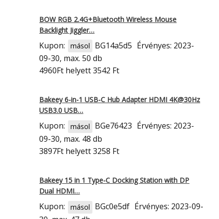
BOW RGB 2.4G+Bluetooth Wireless Mouse
Backlight Jiggler…
Kupon:
BG14a5d5
Érvényes: 2023-
másol
09-30, max. 50 db
4960Ft
helyett 3542 Ft
Bakeey 6-in-1 USB-C Hub Adapter HDMI 4K@30Hz
USB3.0 USB…
Kupon:
BGe76423
Érvényes: 2023-
másol
09-30, max. 48 db
3897Ft
helyett 3258 Ft
Bakeey 15 in 1 Type-C Docking Station with DP
Dual HDMI…
Kupon:
BGc0e5df
Érvényes: 2023-09-
másol