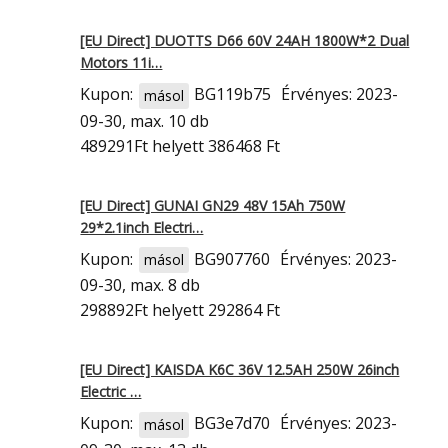
[EU Direct] DUOTTS D66 60V 24AH 1800W*2 Dual
Motors 11i…
Kupon:
BG119b75
Érvényes: 2023-
másol
09-30, max. 10 db
489291Ft
helyett 386468 Ft
[EU Direct] GUNAI GN29 48V 15Ah 750W
29*2.1inch Electri…
Kupon:
BG907760
Érvényes: 2023-
másol
09-30, max. 8 db
298892Ft
helyett 292864 Ft
[EU Direct] KAISDA K6C 36V 12.5AH 250W 26inch
Electric …
Kupon:
BG3e7d70
Érvényes: 2023-
másol