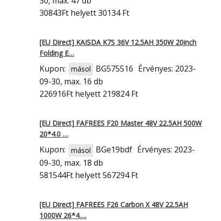
30, max. 47 db
30843Ft
helyett 30134 Ft
[EU Direct] KAISDA K7S 36V 12.5AH 350W 20inch
Folding E…
Kupon:
BG575516
Érvényes: 2023-
másol
09-30, max. 16 db
226916Ft
helyett 219824 Ft
[EU Direct] FAFREES F20 Master 48V 22.5AH 500W
20*4.0 …
Kupon:
BGe19bdf
Érvényes: 2023-
másol
09-30, max. 18 db
581544Ft
helyett 567294 Ft
[EU Direct] FAFREES F26 Carbon X 48V 22.5AH
1000W 26*4….