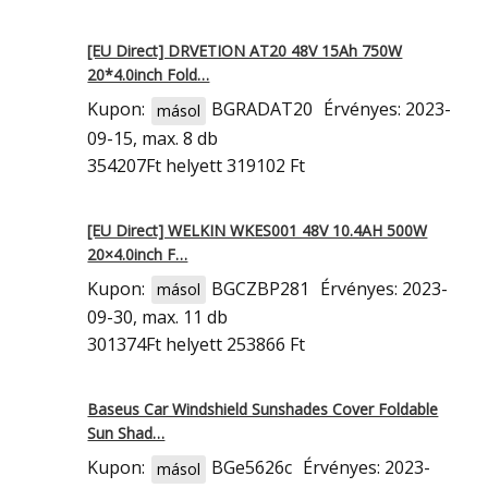
[EU Direct] DRVETION AT20 48V 15Ah 750W
20*4.0inch Fold…
Kupon:
BGRADAT20
Érvényes: 2023-
másol
09-15, max. 8 db
354207Ft
helyett 319102 Ft
[EU Direct] WELKIN WKES001 48V 10.4AH 500W
20×4.0inch F…
Kupon:
BGCZBP281
Érvényes: 2023-
másol
09-30, max. 11 db
301374Ft
helyett 253866 Ft
Baseus Car Windshield Sunshades Cover Foldable
Sun Shad…
Kupon:
BGe5626c
Érvényes: 2023-
másol