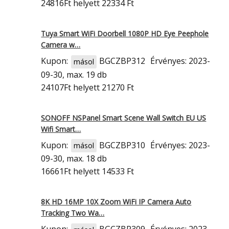
24816Ft
helyett 22334 Ft
Tuya Smart WiFi Doorbell 1080P HD Eye Peephole
Camera w…
Kupon:
BGCZBP312
Érvényes: 2023-
másol
09-30, max. 19 db
24107Ft
helyett 21270 Ft
SONOFF NSPanel Smart Scene Wall Switch EU US
Wifi Smart…
Kupon:
BGCZBP310
Érvényes: 2023-
másol
09-30, max. 18 db
16661Ft
helyett 14533 Ft
8K HD 16MP 10X Zoom WiFi IP Camera Auto
Tracking Two Wa…