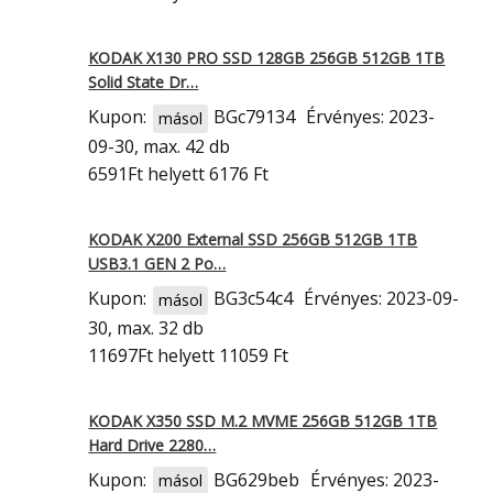
KODAK X130 PRO SSD 128GB 256GB 512GB 1TB
Solid State Dr…
Kupon:
BGc79134
Érvényes: 2023-
másol
09-30, max. 42 db
6591Ft
helyett 6176 Ft
KODAK X200 External SSD 256GB 512GB 1TB
USB3.1 GEN 2 Po…
Kupon:
BG3c54c4
Érvényes: 2023-09-
másol
30, max. 32 db
11697Ft
helyett 11059 Ft
KODAK X350 SSD M.2 MVME 256GB 512GB 1TB
Hard Drive 2280…
Kupon:
BG629beb
Érvényes: 2023-
másol