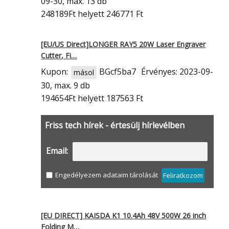
09-30, max. 13 db
248189Ft
helyett 246771 Ft
[EU/US Direct]LONGER RAY5 20W Laser Engraver
Cutter, Fi…
Kupon:
BGcf5ba7
Érvényes: 2023-09-
másol
30, max. 9 db
194654Ft
helyett 187563 Ft
Friss tech hírek - értesülj hírlevélben
Email:
Engedélyezem adataim tárolását
Feliratkozom
[EU DIRECT] KAISDA K1 10.4Ah 48V 500W 26 inch
Folding M…