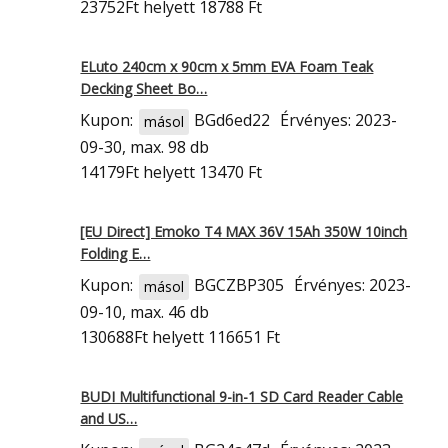
23752Ft
helyett 18788 Ft
ELuto 240cm x 90cm x 5mm EVA Foam Teak
Decking Sheet Bo…
Kupon:
BGd6ed22
Érvényes: 2023-
másol
09-30, max. 98 db
14179Ft
helyett 13470 Ft
[EU Direct] Emoko T4 MAX 36V 15Ah 350W 10inch
Folding E…
Kupon:
BGCZBP305
Érvényes: 2023-
másol
09-10, max. 46 db
130688Ft
helyett 116651 Ft
BUDI Multifunctional 9-in-1 SD Card Reader Cable
and US…