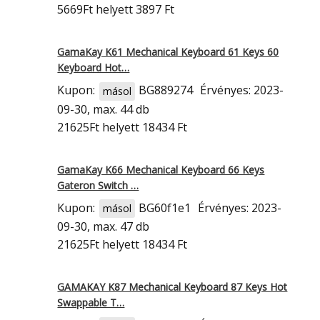
5669Ft
helyett 3897 Ft
GamaKay K61 Mechanical Keyboard 61 Keys 60
Keyboard Hot…
Kupon:
BG889274
Érvényes: 2023-
másol
09-30, max. 44 db
21625Ft
helyett 18434 Ft
GamaKay K66 Mechanical Keyboard 66 Keys
Gateron Switch …
Kupon:
BG60f1e1
Érvényes: 2023-
másol
09-30, max. 47 db
21625Ft
helyett 18434 Ft
GAMAKAY K87 Mechanical Keyboard 87 Keys Hot
Swappable T…