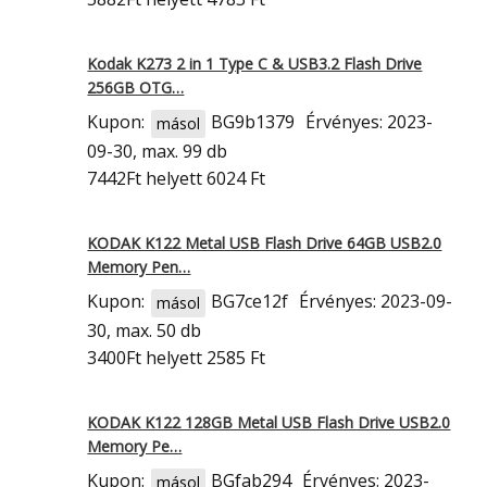
Kodak K273 2 in 1 Type C & USB3.2 Flash Drive
256GB OTG…
Kupon:
BG9b1379
Érvényes: 2023-
másol
09-30, max. 99 db
7442Ft
helyett 6024 Ft
KODAK K122 Metal USB Flash Drive 64GB USB2.0
Memory Pen…
Kupon:
BG7ce12f
Érvényes: 2023-09-
másol
30, max. 50 db
3400Ft
helyett 2585 Ft
KODAK K122 128GB Metal USB Flash Drive USB2.0
Memory Pe…
Kupon:
BGfab294
Érvényes: 2023-
másol