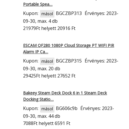
Portable Spea…
Kupon:
BGCZBP313
Érvényes: 2023-
másol
09-30, max. 4 db
21979Ft
helyett 20916 Ft
ESCAM QF280 1080P Cloud Storage PT WIFI PIR
Alarm IP Ca…
Kupon:
BGCZBP315
Érvényes: 2023-
másol
09-30, max. 20 db
29425Ft
helyett 27652 Ft
Bakeey Steam Deck Dock 6 in 1 Steam Deck
Docking Statio…
Kupon:
BG606c9b
Érvényes: 2023-
másol
09-30, max. 44 db
7088Ft
helyett 6591 Ft