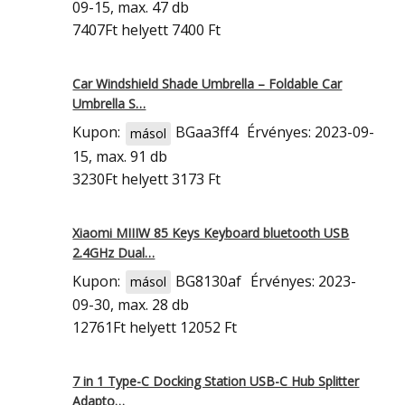
09-15, max. 47 db
7407Ft
helyett 7400 Ft
Car Windshield Shade Umbrella – Foldable Car
Umbrella S…
Kupon:
BGaa3ff4
Érvényes: 2023-09-
másol
15, max. 91 db
3230Ft
helyett 3173 Ft
Xiaomi MIIIW 85 Keys Keyboard bluetooth USB
2.4GHz Dual…
Kupon:
BG8130af
Érvényes: 2023-
másol
09-30, max. 28 db
12761Ft
helyett 12052 Ft
7 in 1 Type-C Docking Station USB-C Hub Splitter
Adapto…