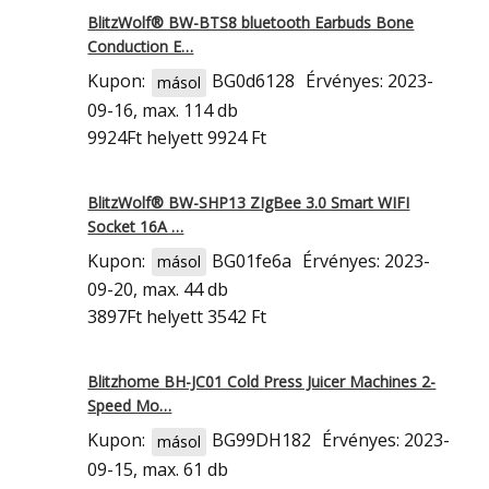
BlitzWolf® BW-BTS8 bluetooth Earbuds Bone
Conduction E…
Kupon:
BG0d6128
Érvényes: 2023-
másol
09-16, max. 114 db
9924Ft
helyett 9924 Ft
BlitzWolf® BW-SHP13 ZΙgBee 3.0 Smart WIFI
Socket 16A …
Kupon:
BG01fe6a
Érvényes: 2023-
másol
09-20, max. 44 db
3897Ft
helyett 3542 Ft
Blitzhome BH-JC01 Cold Press Juicer Machines 2-
Speed Mo…
Kupon:
BG99DH182
Érvényes: 2023-
másol
09-15, max. 61 db