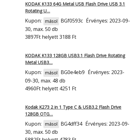
KODAK K133 64G Metal USB Flash Drive USB 3.1
Rotating U…
Kupon:
BGf0593c
Érvényes: 2023-09-
másol
30, max. 50 db
3897Ft
helyett 3188 Ft
KODAK K133 128GB USB3.1 Flash Drive Rotating
Metal USB3…
Kupon:
BG0e4eb9
Érvényes: 2023-
másol
09-30, max. 48 db
4960Ft
helyett 4251 Ft
Kodak K273 2 in 1 Type C & USB3.2 Flash Drive
128GB OTG…
Kupon:
BG4dff34
Érvényes: 2023-09-
másol
30, max. 50 db
5882Ft
helyett 4783 Ft