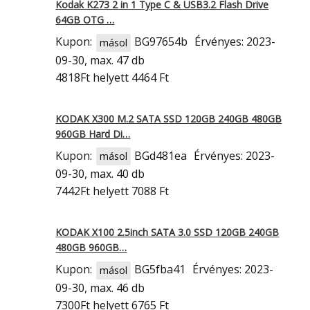
Kodak K273 2 in 1 Type C & USB3.2 Flash Drive
64GB OTG …
Kupon:
BG97654b
Érvényes: 2023-
másol
09-30, max. 47 db
4818Ft
helyett 4464 Ft
KODAK X300 M.2 SATA SSD 120GB 240GB 480GB
960GB Hard Di…
Kupon:
BGd481ea
Érvényes: 2023-
másol
09-30, max. 40 db
7442Ft
helyett 7088 Ft
KODAK X100 2.5inch SATA 3.0 SSD 120GB 240GB
480GB 960GB…
Kupon:
BG5fba41
Érvényes: 2023-
másol
09-30, max. 46 db
7300Ft
helyett 6765 Ft