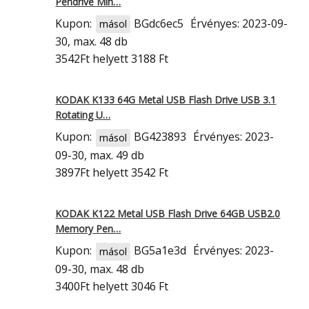
Pendrive Min…
Kupon:
BGdc6ec5
Érvényes: 2023-09-
másol
30, max. 48 db
3542Ft
helyett 3188 Ft
KODAK K133 64G Metal USB Flash Drive USB 3.1
Rotating U…
Kupon:
BG423893
Érvényes: 2023-
másol
09-30, max. 49 db
3897Ft
helyett 3542 Ft
KODAK K122 Metal USB Flash Drive 64GB USB2.0
Memory Pen…
Kupon:
BG5a1e3d
Érvényes: 2023-
másol
09-30, max. 48 db
3400Ft
helyett 3046 Ft