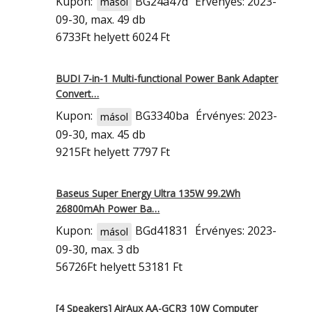
Kupon:
BG24a47d
Érvényes: 2023-
másol
09-30, max. 49 db
6733Ft
helyett 6024 Ft
BUDI 7-in-1 Multi-functional Power Bank Adapter
Convert…
Kupon:
BG3340ba
Érvényes: 2023-
másol
09-30, max. 45 db
9215Ft
helyett 7797 Ft
Baseus Super Energy Ultra 135W 99.2Wh
26800mAh Power Ba…
Kupon:
BGd41831
Érvényes: 2023-
másol
09-30, max. 3 db
56726Ft
helyett 53181 Ft
[4 Speakers] AirAux AA-GCR3 10W Computer