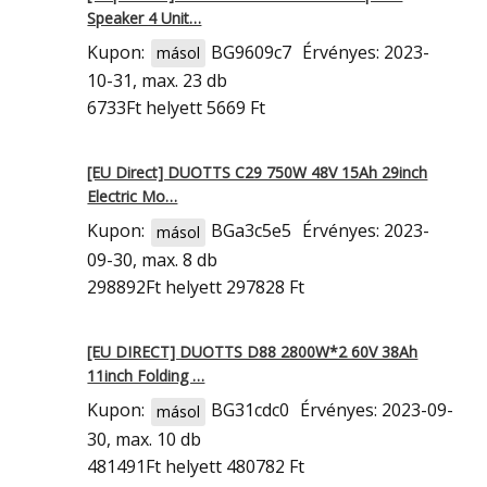
Speaker 4 Unit…
Kupon:
BG9609c7
Érvényes: 2023-
másol
10-31, max. 23 db
6733Ft
helyett 5669 Ft
[EU Direct] DUOTTS C29 750W 48V 15Ah 29inch
Electric Mo…
Kupon:
BGa3c5e5
Érvényes: 2023-
másol
09-30, max. 8 db
298892Ft
helyett 297828 Ft
[EU DIRECT] DUOTTS D88 2800W*2 60V 38Ah
11inch Folding …
Kupon:
BG31cdc0
Érvényes: 2023-09-
másol
30, max. 10 db
481491Ft
helyett 480782 Ft