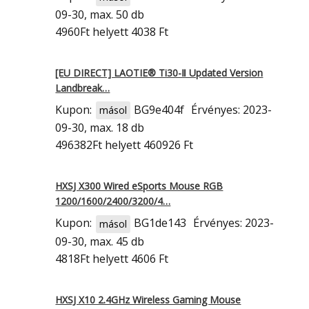
09-30, max. 50 db
4960Ft
helyett 4038 Ft
[EU DIRECT] LAOTIE® Ti30-Ⅱ Updated Version
Landbreak…
Kupon:
BG9e404f
Érvényes: 2023-
másol
09-30, max. 18 db
496382Ft
helyett 460926 Ft
HXSJ X300 Wired eSports Mouse RGB
1200/1600/2400/3200/4…
Kupon:
BG1de143
Érvényes: 2023-
másol
09-30, max. 45 db
4818Ft
helyett 4606 Ft
HXSJ X10 2.4GHz Wireless Gaming Mouse