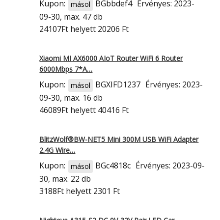
Kupon:
BGbbdef4
Érvényes: 2023-
másol
09-30, max. 47 db
24107Ft
helyett 20206 Ft
Xiaomi MI AX6000 AIoT Router WiFi 6 Router
6000Mbps 7*A…
Kupon:
BGXIFD1237
Érvényes: 2023-
másol
09-30, max. 16 db
46089Ft
helyett 40416 Ft
BlitzWolf®BW-NET5 Mini 300M USB WiFi Adapter
2.4G Wire…
Kupon:
BGc4818c
Érvényes: 2023-09-
másol
30, max. 22 db
3188Ft
helyett 2301 Ft