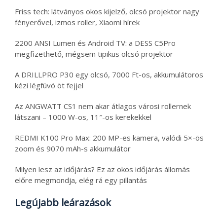
Friss tech: látványos okos kijelző, olcsó projektor nagy
fényerővel, izmos roller, Xiaomi hírek
2200 ANSI Lumen és Android TV: a DESS C5Pro
megfizethető, mégsem tipikus olcsó projektor
A DRILLPRO P30 egy olcsó, 7000 Ft-os, akkumulátoros
kézi légfúvó öt fejjel
Az ANGWATT CS1 nem akar átlagos városi rollernek
látszani – 1000 W-os, 11″-os kerekekkel
REDMI K100 Pro Max: 200 MP-es kamera, valódi 5×-ös
zoom és 9070 mAh-s akkumulátor
Milyen lesz az időjárás? Ez az okos időjárás állomás
előre megmondja, elég rá egy pillantás
Legújabb leárazások