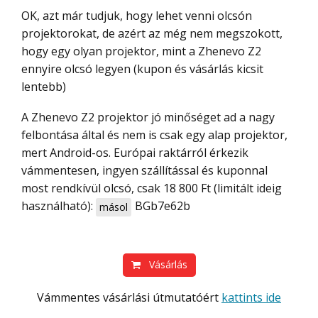
OK, azt már tudjuk, hogy lehet venni olcsón
projektorokat, de azért az még nem megszokott,
hogy egy olyan projektor, mint a Zhenevo Z2
ennyire olcsó legyen (kupon és vásárlás kicsit
lentebb)
A Zhenevo Z2 projektor jó minőséget ad a nagy
felbontása által és nem is csak egy alap projektor,
mert Android-os. Európai raktárról érkezik
vámmentesen, ingyen szállítással és kuponnal
most rendkívül olcsó, csak 18 800 Ft (limitált ideig
használható):
BGb7e62b
másol
Vásárlás
Vámmentes vásárlási útmutatóért
kattints ide