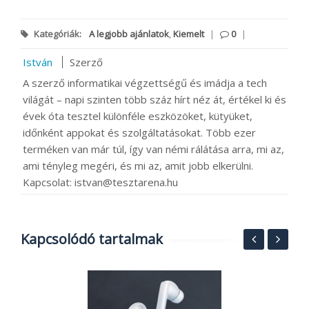
Kategóriák:
A legjobb ajánlatok
,
Kiemelt
|
0
|
István
Szerző
A szerző informatikai végzettségű és imádja a tech
világát – napi szinten több száz hírt néz át, értékel ki és
évek óta tesztel különféle eszközöket, kütyüket,
időnként appokat és szolgáltatásokat. Több ezer
terméken van már túl, így van némi rálátása arra, mi az,
ami tényleg megéri, és mi az, amit jobb elkerülni.
Kapcsolat: istvan@tesztarena.hu
Kapcsolódó tartalmak
1
g
e