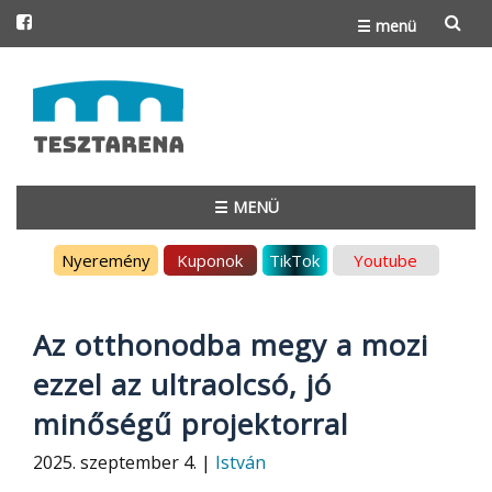
☰ menü
Skip
to
content
☰ MENÜ
Skip
Nyeremény
Kuponok
TikTok
Youtube
to
content
Az otthonodba megy a mozi
ezzel az ultraolcsó, jó
minőségű projektorral
2025. szeptember 4. |
István