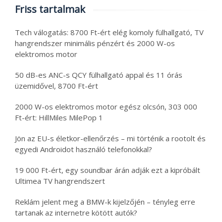
Friss tartalmak
Tech válogatás: 8700 Ft-ért elég komoly fülhallgató, TV
hangrendszer minimális pénzért és 2000 W-os
elektromos motor
50 dB-es ANC-s QCY fülhallgató appal és 11 órás
üzemidővel, 8700 Ft-ért
2000 W-os elektromos motor egész olcsón, 303 000
Ft-ért: HillMiles MilePop 1
Jön az EU-s életkor-ellenőrzés – mi történik a rootolt és
egyedi Androidot használó telefonokkal?
19 000 Ft-ért, egy soundbar árán adják ezt a kipróbált
Ultimea TV hangrendszert
Reklám jelent meg a BMW-k kijelzőjén – tényleg erre
tartanak az internetre kötött autók?