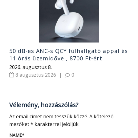
h
2
50 dB-es ANC-s QCY fülhallgató appal és
11 órás üzemidővel, 8700 Ft-ért
2026. augusztus 8.
8 augusztus 2026
|
0
Vélemény, hozzászólás?
Az email címet nem tesszük közzé.
A kötelező
mezőket
*
karakterrel jelöljük.
NAME
*