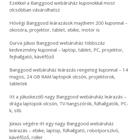
Ezekkel a Banggood webáruház kuponokkal most
olcsóbban vásárolhatsz
Hóvégi Banggood leárazások majdnem 200 kuponnal –
okosóra, projektor, tablet, ebike, motor is
Durva júliusi Banggood webáruház többszáz
kedvezmény kuponnal – laptop, tablet, PC, projektor,
fejhallgató, kávéfőző
Banggood webáruház leárazás rengeteg kuponnal – 14
magos, 24 GB RAM laptopok olcsón, projektorok,
tabletek
Itt a júliuskezdő nagy Banggood webáruház leárazás –
drága laptopok olcsón, TV hangszórók, fülhallgatók, PC-
k, stb.
Június végére itt egy nagy Banggood webáruház
leárazás – ebike, laptop, fülhallgató, robotporszívó,
kávéfőző, roller