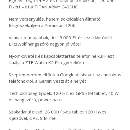
Egy 49″-os, 144 Hz-es óriásmonitor olcsón, 120 000
Ft-ért – itt a TITAN ARMY C49SHC
Nem versenyülés, hanem sokoldalúan állítható
forgószék: ilyen a Yoranson T206
Vannak már újabbak, de 15 000 Ft-ért ez a kipróbált
BlitzWolf hangszóró nagyon jó vétel
Nyomkövetés és kapcsolattartás telefon nélkül – ezt
kínálja a ZTE Watch K2 Pro gyerekóra
Szeptemberben eltűnik a Google Assistant az androidos
telefonokról, a Gemini veszi át a helyét
Tech olcsóság tippek: 120 Hz-es GPS SIM tablet, 40 W-
os hangszóró, power bank
Szokatlanul olcsó, 28 000 Ft-os tablet 120 Hz-es
kijelzővel, GPS, SIM-mel