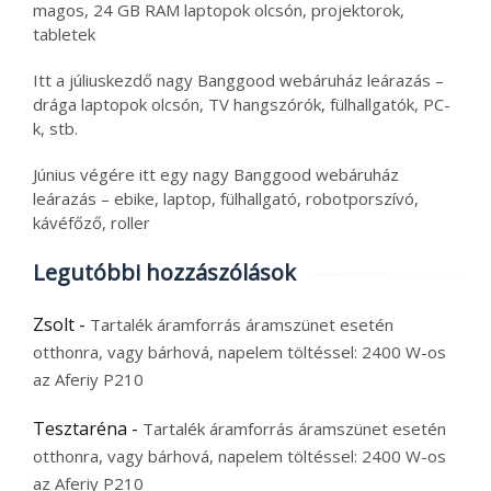
magos, 24 GB RAM laptopok olcsón, projektorok,
tabletek
Itt a júliuskezdő nagy Banggood webáruház leárazás –
drága laptopok olcsón, TV hangszórók, fülhallgatók, PC-
k, stb.
Június végére itt egy nagy Banggood webáruház
leárazás – ebike, laptop, fülhallgató, robotporszívó,
kávéfőző, roller
Legutóbbi hozzászólások
Zsolt
-
Tartalék áramforrás áramszünet esetén
otthonra, vagy bárhová, napelem töltéssel: 2400 W-os
az Aferiy P210
Tesztaréna
-
Tartalék áramforrás áramszünet esetén
otthonra, vagy bárhová, napelem töltéssel: 2400 W-os
az Aferiy P210