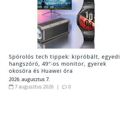
és
S
b
2
Spórolós tech tippek: kipróbált, egyedi
hangszóró, 49″-os monitor, gyerek
okosóra és Huawei óra
2026. augusztus 7.
7 augusztus 2026
|
0