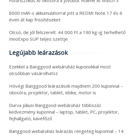
Futurisztikus AI okosóra a jövőből: Rollme AI Watch 3
8000 mAh-s akkumulátorral jött a REDMI Note 17 és 6
éven át kap frissítéseket
Olcsó, de jól felszerelt: 44 000 Ft a 190 kg-ig terhelhető
InnoExpo SUP teljes szettje
Legújabb leárazások
Ezekkel a Banggood webáruház kuponokkal most
olcsóbban vásárolhatsz
Hóvégi Banggood leárazások majdnem 200 kuponnal –
okosóra, projektor, tablet, ebike, motor is
Durva júliusi Banggood webáruház többszáz
kedvezmény kuponnal – laptop, tablet, PC, projektor,
fejhallgató, kávéfőző
Banggood webáruház leárazás rengeteg kuponnal – 14