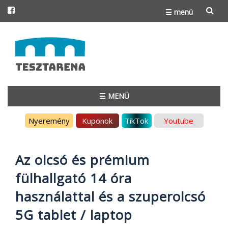
☰ menü
Skip
to
content
☰ MENÜ
Skip
Nyeremény
Kuponok
TikTok
Youtube
to
content
Az olcsó és prémium
fülhallgató 14 óra
használattal és a szuperolcsó
5G tablet / laptop