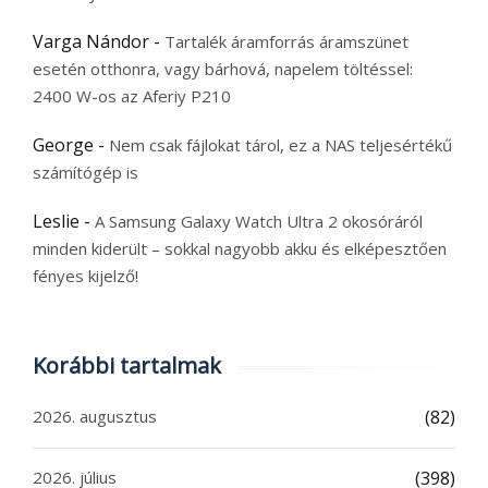
Varga Nándor
-
Tartalék áramforrás áramszünet
esetén otthonra, vagy bárhová, napelem töltéssel:
2400 W-os az Aferiy P210
George
-
Nem csak fájlokat tárol, ez a NAS teljesértékű
számítógép is
Leslie
-
A Samsung Galaxy Watch Ultra 2 okosóráról
minden kiderült – sokkal nagyobb akku és elképesztően
fényes kijelző!
Korábbi tartalmak
2026. augusztus
(82)
2026. július
(398)