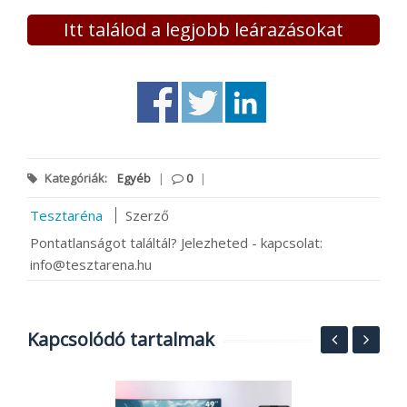
Itt találod a legjobb leárazásokat
Kategóriák:
Egyéb
|
0
|
Tesztaréna
Szerző
Pontatlanságot találtál? Jelezheted - kapcsolat:
info@tesztarena.hu
Kapcsolódó tartalmak
T