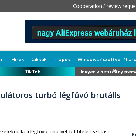
Skip
Cooperation / review reque
to
content
n
Hírek
Cikkek
Tippek
Windows / szoftver / har
TikTok
Ingyen vihető 🎁 nyerem
ulátoros turbó légfúvó brutális
zetéknélküli légfúvó, amelyet többféle tisztítási
M