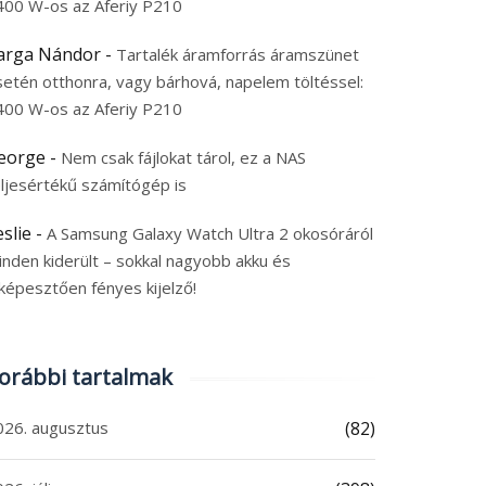
400 W-os az Aferiy P210
arga Nándor
-
Tartalék áramforrás áramszünet
setén otthonra, vagy bárhová, napelem töltéssel:
400 W-os az Aferiy P210
eorge
-
Nem csak fájlokat tárol, ez a NAS
eljesértékű számítógép is
eslie
-
A Samsung Galaxy Watch Ultra 2 okosóráról
inden kiderült – sokkal nagyobb akku és
képesztően fényes kijelző!
orábbi tartalmak
026. augusztus
(82)