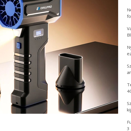
N
f
Va
B
N
e
S
an
T
4
S
ki
Fu
3