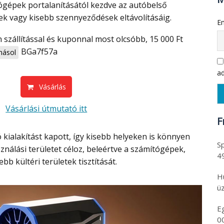
tógépek portalanításától kezdve az autóbelső
lek vagy kisebb szennyeződések eltávolításáig.
Em
BGa7f57a
ásol
ad
Vásárlás
Vásárlási útmutató itt
F
Sp
ználási területet céloz, beleértve a számítógépek,
4
bb kültéri területek tisztítását.
H
üz
E
0