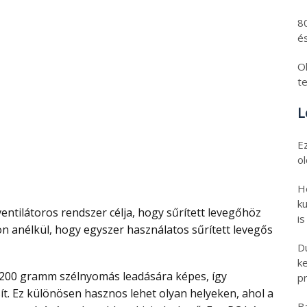
8
és
Ol
t
L
E
o
H
ku
is
n anélkül, hogy egyszer használatos sűrített levegős
D
k
pr
ít. Ez különösen hasznos lehet olyan helyeken, ahol a
B