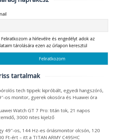
ail
Feliratkozom a hírlevélre és engedélyt adok az
ataim tárolására ezen az űrlapon keresztül
riss tartalmak
órolós tech tippek: kipróbált, egyedi hangszóró,
9″-os monitor, gyerek okosóra és Huawei óra
uawei Watch GT 7 Pro: titán tok, 21 napos
emidő, 3000 nites kijelző
gy 49″-os, 144 Hz-es óriásmonitor olcsón, 120
00 Ft-ért – itt a TITAN ARMY C49SHC