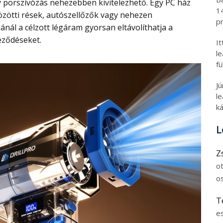
porszívózás nehezebben kivitelezhető. Egy PC ház
1
közötti rések, autószellőzők vagy nehezen
pr
ánál a célzott légáram gyorsan eltávolíthatja a
eződéseket.
I
l
fü
J
le
ká
L
Z
o
o
T
e