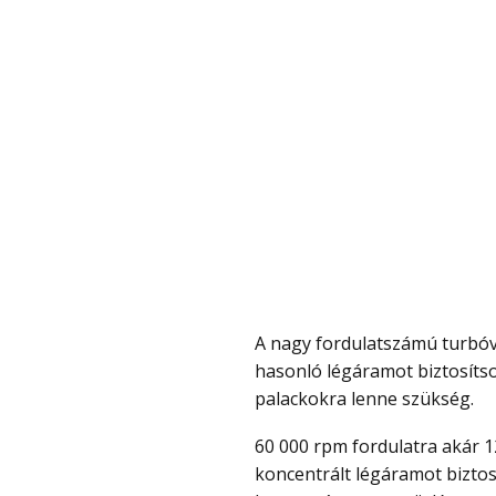
A nagy fordulatszámú turbóventilátoros rendszer célja, hogy sűrített levegőhöz
hasonló légáramot biztosítso
palackokra lenne szükség.
60 000 rpm fordulatra akár 1200 gramm szélnyomás leadására képes, így
koncentrált légáramot biztos