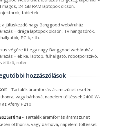
4 magos, 24 GB RAM laptopok olcsón,
ojektorok, tabletek
tt a júliuskezdő nagy Banggood webáruház
eárazás – drága laptopok olcsón, TV hangszórók,
lhallgatók, PC-k, stb.
únius végére itt egy nagy Banggood webáruház
árazás – ebike, laptop, fülhallgató, robotporszívó,
véfőző, roller
egutóbbi hozzászólások
solt
-
Tartalék áramforrás áramszünet esetén
tthonra, vagy bárhová, napelem töltéssel: 2400 W-
s az Aferiy P210
esztaréna
-
Tartalék áramforrás áramszünet
setén otthonra, vagy bárhová, napelem töltéssel: