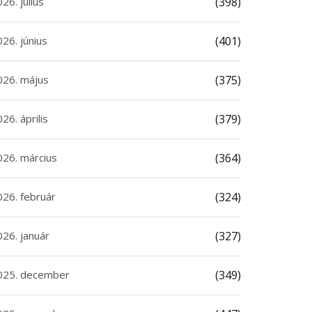
26. július
(398)
26. június
(401)
026. május
(375)
26. április
(379)
026. március
(364)
026. február
(324)
026. január
(327)
025. december
(349)