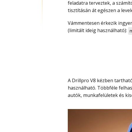
feladatra terveztek, a számí
tisztításán át egészen a leve
Vámmentesen érkezik ingyen szállítással és kuponnal most olcsóbb, 15 000 Ft
(limitált ideig használható):
m
A Drillpro V8 kézben tartható kialakítást kapott, így kisebb helyeken is könnyen
használható. Többféle felhas
autók, munkafelületek és kise