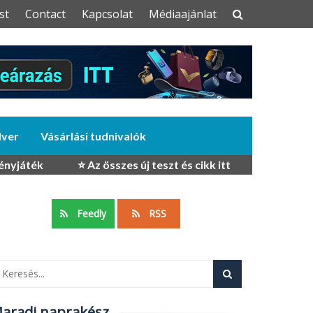
st
Contact
Kapcsolat
Médiaajánlat
dver
Vásárlási tudnivalók
ényjáték
⭐ Az összes új teszt és cikk itt
Feedly
RSS
aradj naprakész