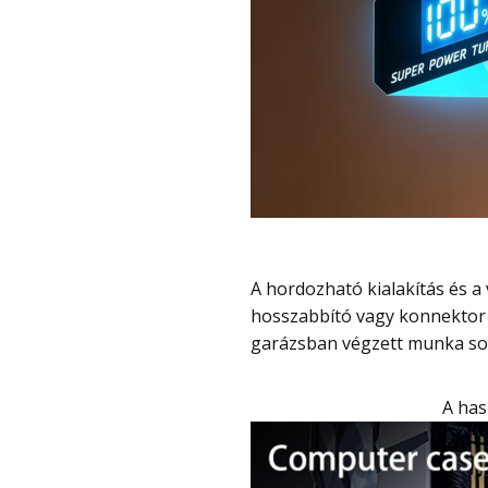
A hordozható kialakítás és a vezeték nélküli működés miatt nem szükséges
hosszabbító vagy konnektor 
garázsban végzett munka sor
A ha