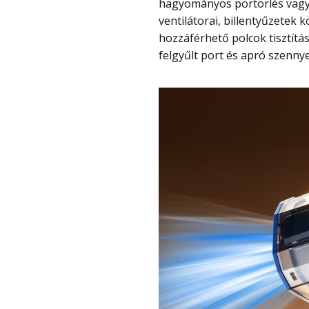
hagyományos portörlés vagy 
ventilátorai, billentyűzetek 
hozzáférhető polcok tisztítás
felgyűlt port és apró szenny