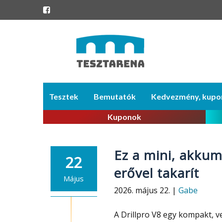
Skip
Tesztek
Bemutatók
Kedvezmény, kupo
to
content
Kuponok
Ez a mini, akkum
22
erővel takarít
Május
2026. május 22. |
Gabe
A Drillpro V8 egy kompakt, ve