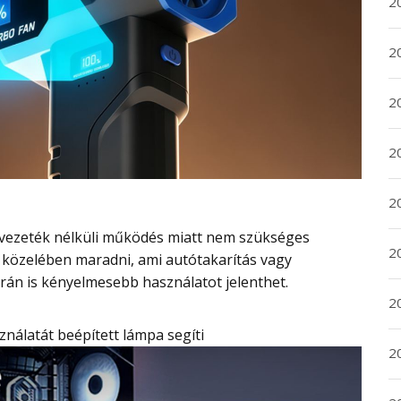
2
2
2
2
20
20
közelében maradni, ami autótakarítás vagy
án is kényelmesebb használatot jelenthet.
2
sználatát beépített lámpa segíti
20