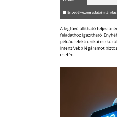
Engedélyezem adataim tárolás
A légfúvó állítható teljesítményszinttel működik, így a használat az adott
feladathoz igazítható. Enyhé
például elektronikai eszköz
intenzívebb légáramot bizto
esetén.