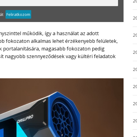
20
át
Feliratkozom
20
2
bb fokozaton alkalmas lehet érzékenyebb felületek,
ök portalanítására, magasabb fokozaton pedig
20
sít nagyobb szennyeződések vagy kültéri feladatok
2
2
2
2