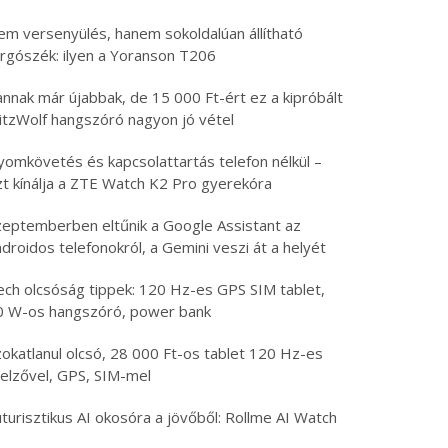
em versenyülés, hanem sokoldalúan állítható
orgószék: ilyen a Yoranson T206
nnak már újabbak, de 15 000 Ft-ért ez a kipróbált
litzWolf hangszóró nagyon jó vétel
yomkövetés és kapcsolattartás telefon nélkül –
zt kínálja a ZTE Watch K2 Pro gyerekóra
zeptemberben eltűnik a Google Assistant az
droidos telefonokról, a Gemini veszi át a helyét
ech olcsóság tippek: 120 Hz-es GPS SIM tablet,
0 W-os hangszóró, power bank
zokatlanul olcsó, 28 000 Ft-os tablet 120 Hz-es
jelzővel, GPS, SIM-mel
turisztikus AI okosóra a jövőből: Rollme AI Watch