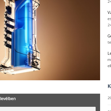
2
V
e
2
G
t
L
m
el
K
2
rlevélben