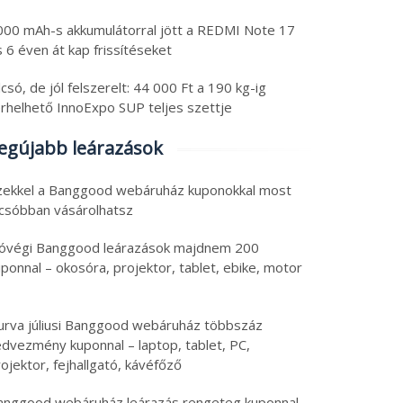
000 mAh-s akkumulátorral jött a REDMI Note 17
 6 éven át kap frissítéseket
csó, de jól felszerelt: 44 000 Ft a 190 kg-ig
erhelhető InnoExpo SUP teljes szettje
egújabb leárazások
zekkel a Banggood webáruház kuponokkal most
lcsóbban vásárolhatsz
óvégi Banggood leárazások majdnem 200
ponnal – okosóra, projektor, tablet, ebike, motor
urva júliusi Banggood webáruház többszáz
edvezmény kuponnal – laptop, tablet, PC,
ojektor, fejhallgató, kávéfőző
anggood webáruház leárazás rengeteg kuponnal –