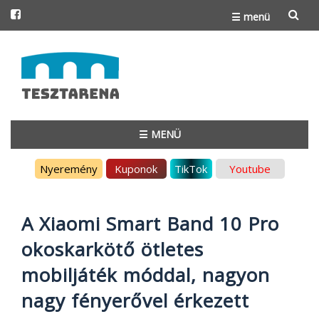
☰ menü
Skip
to
content
☰ MENÜ
Skip
Nyeremény
Kuponok
TikTok
Youtube
to
content
A Xiaomi Smart Band 10 Pro
okoskarkötő ötletes
mobiljáték móddal, nagyon
nagy fényerővel érkezett