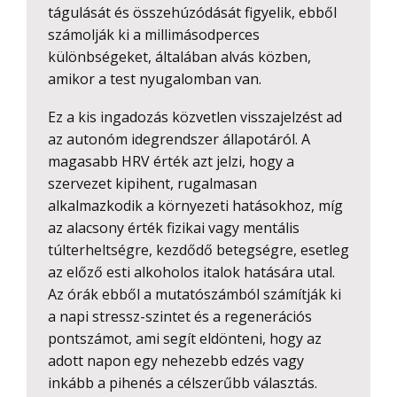
tágulását és összehúzódását figyelik, ebből
számolják ki a millimásodperces
különbségeket, általában alvás közben,
amikor a test nyugalomban van.
Ez a kis ingadozás közvetlen visszajelzést ad
az autonóm idegrendszer állapotáról. A
magasabb HRV érték azt jelzi, hogy a
szervezet kipihent, rugalmasan
alkalmazkodik a környezeti hatásokhoz, míg
az alacsony érték fizikai vagy mentális
túlterheltségre, kezdődő betegségre, esetleg
az előző esti alkoholos italok hatására utal.
Az órák ebből a mutatószámból számítják ki
a napi stressz-szintet és a regenerációs
pontszámot, ami segít eldönteni, hogy az
adott napon egy nehezebb edzés vagy
inkább a pihenés a célszerűbb választás.