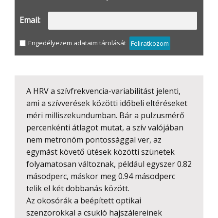
Email:
Engedélyezem adataim tárolását
Feliratkozom
A HRV a szívfrekvencia-variabilitást jelenti,
ami a szívverések közötti időbeli eltéréseket
méri milliszekundumban. Bár a pulzusmérő
percenkénti átlagot mutat, a szív valójában
nem metronóm pontossággal ver, az
egymást követő ütések közötti szünetek
folyamatosan változnak, például egyszer 0.82
másodperc, máskor meg 0.94 másodperc
telik el két dobbanás között.
Az okosórák a beépített optikai
szenzorokkal a csukló hajszálereinek