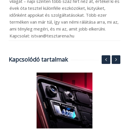
világát – napi szinten több száz hírt néz át, értékel ki és
évek óta tesztel különféle eszközöket, kütyüket,
időnként appokat és szolgáltatásokat. Több ezer
terméken van már túl, így van némi rálátása arra, mi az,
ami tényleg megéri, és mi az, amit jobb elkerülni.
Kapcsolat: istvan@tesztarena.hu
Kapcsolódó tartalmak
MI
A
k
o
2