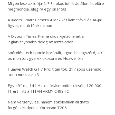
Milyen lesz az időjárás? Ez okos időjárás állomás előre
megmondja, elég rá egy pillantás
A Xiaomi Smart Camera 4 Max két kamerával és AI-jal
figyeli, mi történik otthon
A Divoom Times Frame okos kijelző lehet a
leglátványosabb dolog az asztalodon
Spórolós tech tippek: kipróbált, egyedi hangszóró, 49″-
os monitor, gyerek okosóra és Huawei óra
Huawei Watch GT 7 Pro: titán tok, 21 napos üzemidő,
3000 nites kijelző
Egy 49″-os, 144 Hz-es óriásmonitor olcsón, 120 000
Ft-ért – itt a TITAN ARMY C49SHC
Nem versenyülés, hanem sokoldalúan állítható
forgószék: ilyen a Yoranson T206