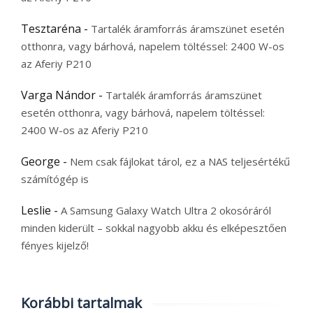
Tesztaréna
-
Tartalék áramforrás áramszünet esetén
otthonra, vagy bárhová, napelem töltéssel: 2400 W-os
az Aferiy P210
Varga Nándor
-
Tartalék áramforrás áramszünet
esetén otthonra, vagy bárhová, napelem töltéssel:
2400 W-os az Aferiy P210
George
-
Nem csak fájlokat tárol, ez a NAS teljesértékű
számítógép is
Leslie
-
A Samsung Galaxy Watch Ultra 2 okosóráról
minden kiderült – sokkal nagyobb akku és elképesztően
fényes kijelző!
Korábbi tartalmak