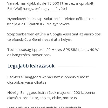
Vannak már újabbak, de 15 000 Ft-ért ez a kipróbált
BlitzWolf hangszóró nagyon jó vétel
Nyomkövetés és kapcsolattartás telefon nélkül – ezt
kínálja a ZTE Watch K2 Pro gyerekóra
Szeptemberben eltűnik a Google Assistant az androidos
telefonokról, a Gemini veszi át a helyét
Tech olcsóság tippek: 120 Hz-es GPS SIM tablet, 40 W-
os hangszóró, power bank
Legújabb leárazások
Ezekkel a Banggood webáruház kuponokkal most
olcsóbban vásárolhatsz
Hóvégi Banggood leárazások majdnem 200 kuponnal –
okosóra, projektor, tablet, ebike, motor is
Durva júliusi Banggood webáruház többszáz