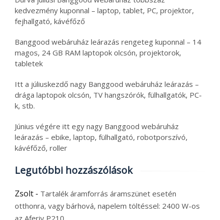
kedvezmény kuponnal – laptop, tablet, PC, projektor,
fejhallgató, kávéfőző
Banggood webáruház leárazás rengeteg kuponnal – 14
magos, 24 GB RAM laptopok olcsón, projektorok,
tabletek
Itt a júliuskezdő nagy Banggood webáruház leárazás –
drága laptopok olcsón, TV hangszórók, fülhallgatók, PC-
k, stb.
Június végére itt egy nagy Banggood webáruház
leárazás – ebike, laptop, fülhallgató, robotporszívó,
kávéfőző, roller
Legutóbbi hozzászólások
Zsolt
-
Tartalék áramforrás áramszünet esetén
otthonra, vagy bárhová, napelem töltéssel: 2400 W-os
az Aferiy P210