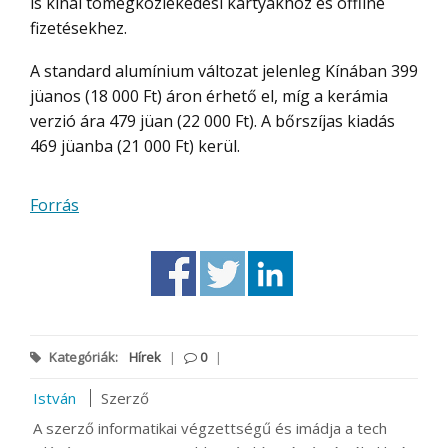
is kínál tömegközlekedési kártyákhoz és offline
fizetésekhez.
A standard alumínium változat jelenleg Kínában 399
jüanos (18 000 Ft) áron érhető el, míg a kerámia
verzió ára 479 jüan (22 000 Ft). A bőrszíjas kiadás
469 jüanba (21 000 Ft) kerül.
Forrás
Kategóriák:
Hírek
|
0
|
István
Szerző
A szerző informatikai végzettségű és imádja a tech