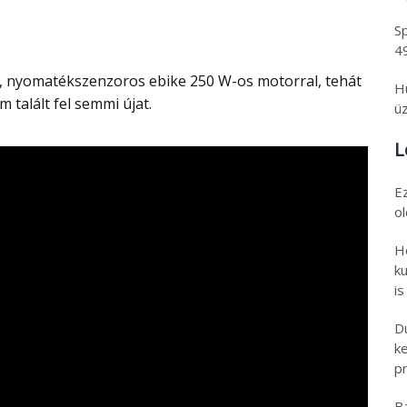
Sp
4
H
 talált fel semmi újat.
üz
L
E
o
H
ku
is
D
k
pr
B