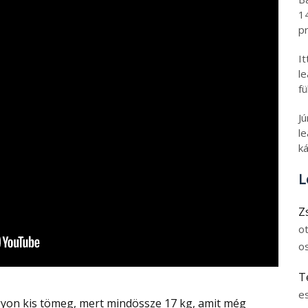
1
pr
I
l
fü
J
le
ká
L
Z
o
o
T
e