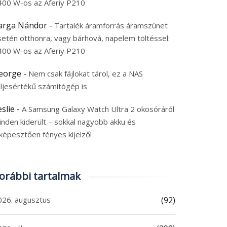
400 W-os az Aferiy P210
arga Nándor
-
Tartalék áramforrás áramszünet
setén otthonra, vagy bárhová, napelem töltéssel:
400 W-os az Aferiy P210
eorge
-
Nem csak fájlokat tárol, ez a NAS
eljesértékű számítógép is
eslie
-
A Samsung Galaxy Watch Ultra 2 okosóráról
inden kiderült – sokkal nagyobb akku és
képesztően fényes kijelző!
orábbi tartalmak
026. augusztus
(92)