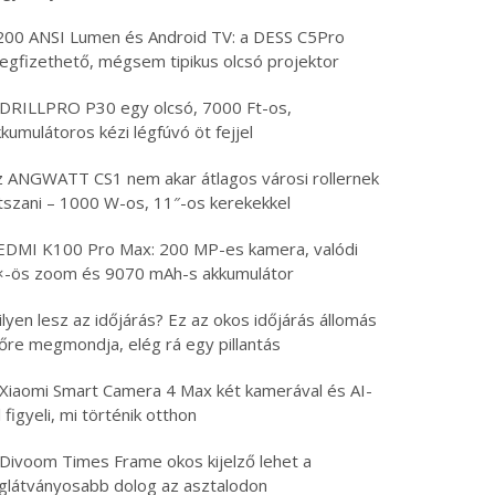
200 ANSI Lumen és Android TV: a DESS C5Pro
egfizethető, mégsem tipikus olcsó projektor
 DRILLPRO P30 egy olcsó, 7000 Ft-os,
kumulátoros kézi légfúvó öt fejjel
z ANGWATT CS1 nem akar átlagos városi rollernek
átszani – 1000 W-os, 11″-os kerekekkel
EDMI K100 Pro Max: 200 MP-es kamera, valódi
×-ös zoom és 9070 mAh-s akkumulátor
lyen lesz az időjárás? Ez az okos időjárás állomás
lőre megmondja, elég rá egy pillantás
 Xiaomi Smart Camera 4 Max két kamerával és AI-
l figyeli, mi történik otthon
 Divoom Times Frame okos kijelző lehet a
eglátványosabb dolog az asztalodon