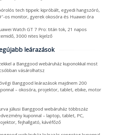
órolós tech tippek: kipróbált, egyedi hangszóró,
9″-os monitor, gyerek okosóra és Huawei óra
uawei Watch GT 7 Pro: titán tok, 21 napos
emidő, 3000 nites kijelző
egújabb leárazások
zekkel a Banggood webáruház kuponokkal most
lcsóbban vásárolhatsz
óvégi Banggood leárazások majdnem 200
ponnal – okosóra, projektor, tablet, ebike, motor
urva júliusi Banggood webáruház többszáz
edvezmény kuponnal – laptop, tablet, PC,
ojektor, fejhallgató, kávéfőző
anggood webáruház leárazás rengeteg kuponnal –