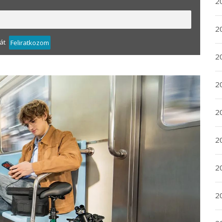
2
2
át
Feliratkozom
2
2
20
20
2
20