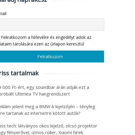
ail
Feliratkozom a hírlevélre és engedélyt adok az
ataim tárolására ezen az űrlapon keresztül
riss tartalmak
9 000 Ft-ért, egy soundbar árán adják ezt a
ipróbált Ultimea TV hangrendszert
eklám jelent meg a BMW-k kijelzőjén – tényleg
re tartanak az internetre kötött autók?
iss tech: látványos okos kijelző, olcsó projektor
gy fényerővel, izmos roller, Xiaomi hírek