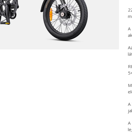
2
m
A
ak
A
l
R
5
Mi
e
A
ja
A
l