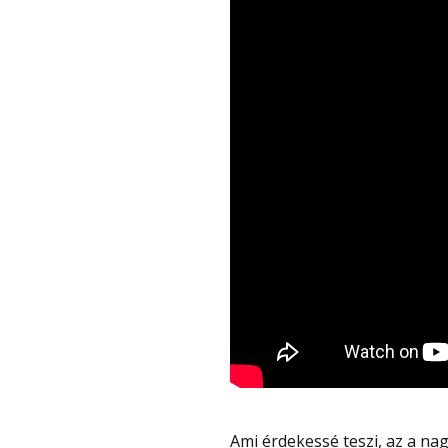
Ami érdekessé teszi, az a nagyon kis tömeg, mert mindössze 17 kg, amit még