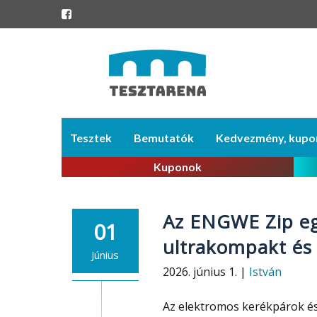
Skip
Tesztek
Bemutatók
Kedvezmény, kupo
to
content
Kuponok
Az ENGWE Zip eg
01
ultrakompakt és
Június
2026. június 1. |
István
Az elektromos kerékpárok és