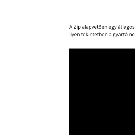
A Zip alapvetően egy átlagos, nyomatékszenzoros ebike 250 W-os motorral, tehát
ilyen tekintetben a gyártó nem