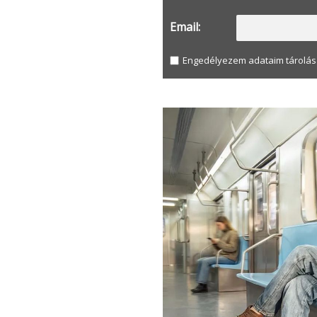
Email:
Engedélyezem adataim tárolás