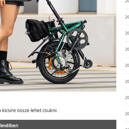
20
20
2
20
2
2
2
 kicsire össze lehet csukni.
2
rlevélben