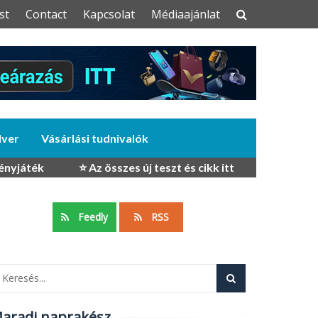
st
Contact
Kapcsolat
Médiaajánlat
dver
Vásárlási tudnivalók
ényjáték
⭐ Az összes új teszt és cikk itt
Feedly
RSS
aradj naprakész