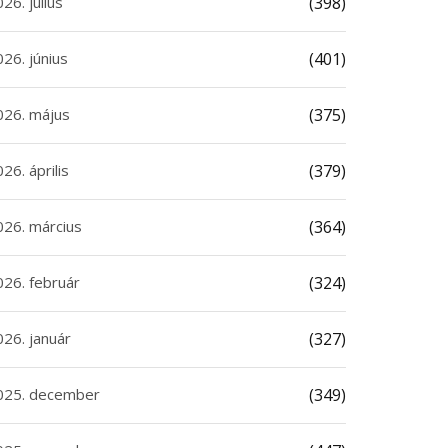
26. július
(398)
26. június
(401)
026. május
(375)
26. április
(379)
026. március
(364)
026. február
(324)
026. január
(327)
025. december
(349)