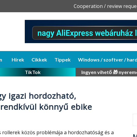
Skip
Cooperation / review reque
to
content
n
Hírek
Cikkek
Tippek
Windows / szoftver / har
TikTok
Ingyen vihető 🎁 nyerem
y igazi hordozható,
 rendkívül könnyű ebike
 rollerek közös problémája a hordozhatóság és a
M