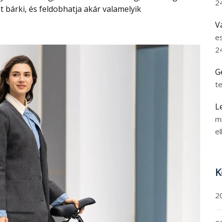
2
 bárki, és feldobhatja akár valamelyik
V
e
2
G
t
L
m
el
K
2