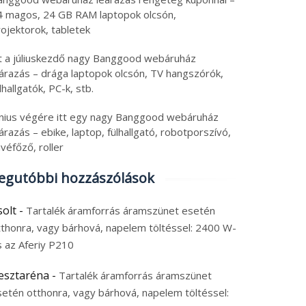
4 magos, 24 GB RAM laptopok olcsón,
ojektorok, tabletek
tt a júliuskezdő nagy Banggood webáruház
eárazás – drága laptopok olcsón, TV hangszórók,
lhallgatók, PC-k, stb.
únius végére itt egy nagy Banggood webáruház
árazás – ebike, laptop, fülhallgató, robotporszívó,
véfőző, roller
egutóbbi hozzászólások
solt
-
Tartalék áramforrás áramszünet esetén
tthonra, vagy bárhová, napelem töltéssel: 2400 W-
s az Aferiy P210
esztaréna
-
Tartalék áramforrás áramszünet
setén otthonra, vagy bárhová, napelem töltéssel: