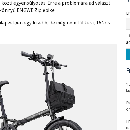
 közti egyensúlyozás. Erre a problémára ad választ
 könnyű ENGWE Zip ebike.
Em
alapvetően egy kisebb, de még nem túl kicsi, 16″-os
ad
F
1
k
R
er
Fr
na