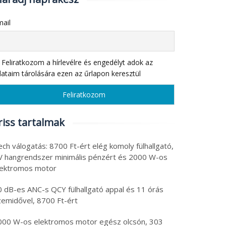
ail
Feliratkozom a hírlevélre és engedélyt adok az
ataim tárolására ezen az űrlapon keresztül
riss tartalmak
ch válogatás: 8700 Ft-ért elég komoly fülhallgató,
V hangrendszer minimális pénzért és 2000 W-os
lektromos motor
0 dB-es ANC-s QCY fülhallgató appal és 11 órás
zemidővel, 8700 Ft-ért
000 W-os elektromos motor egész olcsón, 303