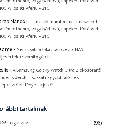
setén otthonra, vagy bárhová, napelem töltéssel:
400 W-os az Aferiy P210
arga Nándor
-
Tartalék áramforrás áramszünet
setén otthonra, vagy bárhová, napelem töltéssel:
400 W-os az Aferiy P210
eorge
-
Nem csak fájlokat tárol, ez a NAS
eljesértékű számítógép is
eslie
-
A Samsung Galaxy Watch Ultra 2 okosóráról
inden kiderült – sokkal nagyobb akku és
képesztően fényes kijelző!
orábbi tartalmak
026. augusztus
(96)