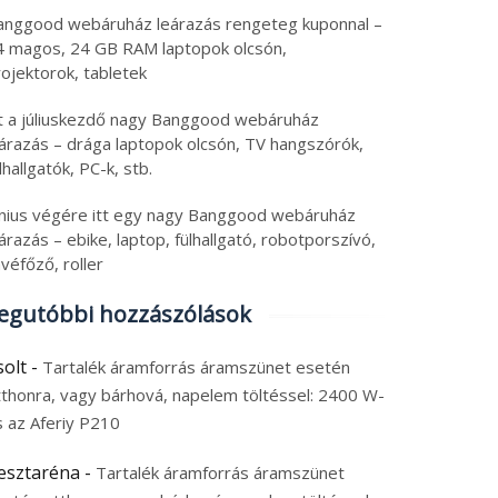
anggood webáruház leárazás rengeteg kuponnal –
4 magos, 24 GB RAM laptopok olcsón,
ojektorok, tabletek
tt a júliuskezdő nagy Banggood webáruház
DRILLPRO P30 egy
Milyen lesz az időjárás
eárazás – drága laptopok olcsón, TV hangszórók,
só, 7000 Ft-os,
Ez az okos időjárás
lhallgatók, PC-k, stb.
kumulátoros kézi
állomás előre
fúvó öt fejjel
megmondja, elég rá eg
6. augusztus 7.
2026. augusztus 7.
únius végére itt egy nagy Banggood webáruház
pillantás
árazás – ebike, laptop, fülhallgató, robotporszívó,
 augusztus 2026
|
0
7 augusztus 2026
|
0
véfőző, roller
egutóbbi hozzászólások
solt
-
Tartalék áramforrás áramszünet esetén
tthonra, vagy bárhová, napelem töltéssel: 2400 W-
s az Aferiy P210
esztaréna
-
Tartalék áramforrás áramszünet