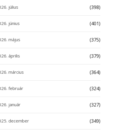
26. július
(398)
26. június
(401)
026. május
(375)
26. április
(379)
026. március
(364)
026. február
(324)
026. január
(327)
025. december
(349)