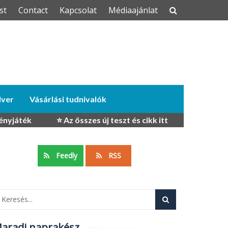
st
Contact
Kapcsolat
Médiaajánlat
dver
Vásárlási tudnivalók
ényjáték
⭐ Az összes új teszt és cikk itt
Feedly
RSS
aradj naprakész