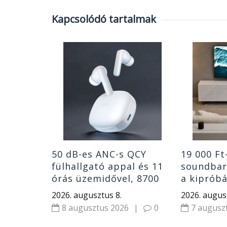
Kapcsolódó tartalmak
dőjárás?
árás
g rá egy
|
0
50 dB-es ANC-s QCY
19 000 Ft
fülhallgató appal és 11
soundbar
órás üzemidővel, 8700
a kipróbá
Ft-ért
hangrend
2026. augusztus 8.
2026. augus
8 augusztus 2026
|
0
7 augusz