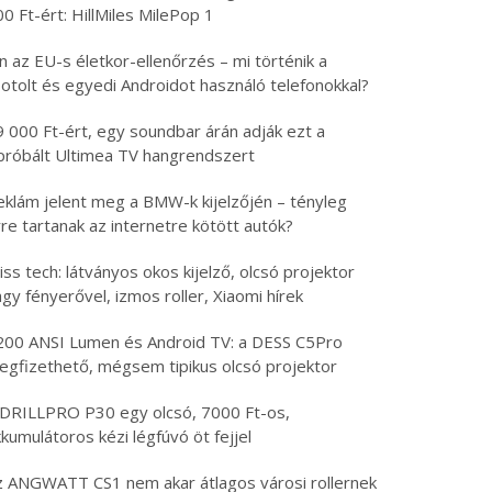
0 Ft-ért: HillMiles MilePop 1
n az EU-s életkor-ellenőrzés – mi történik a
otolt és egyedi Androidot használó telefonokkal?
9 000 Ft-ért, egy soundbar árán adják ezt a
ipróbált Ultimea TV hangrendszert
eklám jelent meg a BMW-k kijelzőjén – tényleg
re tartanak az internetre kötött autók?
iss tech: látványos okos kijelző, olcsó projektor
gy fényerővel, izmos roller, Xiaomi hírek
200 ANSI Lumen és Android TV: a DESS C5Pro
egfizethető, mégsem tipikus olcsó projektor
 DRILLPRO P30 egy olcsó, 7000 Ft-os,
kumulátoros kézi légfúvó öt fejjel
z ANGWATT CS1 nem akar átlagos városi rollernek