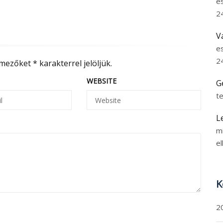
e
2
V
e
2
 mezőket
*
karakterrel jelöljük.
WEBSITE
G
t
L
m
el
K
2