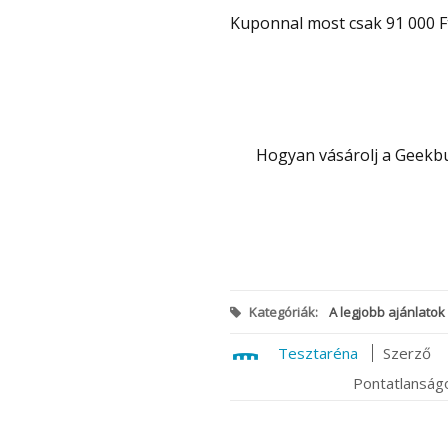
Kuponnal most csak 91 000 Ft
Hogyan vásárolj a Gee
Kategóriák:
A legjobb ajánlatok
Tesztaréna
Szerző
Pontatlanságo