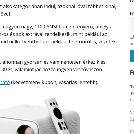
alsókategóriában indul, azoknál jóval többet kínál,
ővel.
Em
-os és sok extrával rendelkezik, mint például az
gond nélkül vetíthetünk például telefonról is, vezeték
ad
00 Ft, valamint jár hozzá ingyen vetítővászon.
F
lható
(kedvezmény kupon, vásárlás lentebb).
Te
T
e
5
ü
2