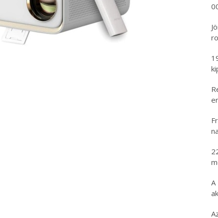
00
Jö
ro
1
k
R
er
Fr
na
2
m
A
ak
A