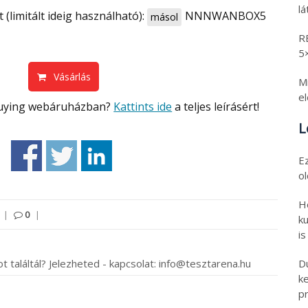
l
 (limitált ideig használható):
NNNWANBOX5
másol
R
5
Vásárlás
Mi
e
kbuying webáruházban?
Kattints ide
a teljes leírásért!
L
E
o
H
|
0
|
ku
is
D
t találtál? Jelezheted - kapcsolat: info@tesztarena.hu
k
pr