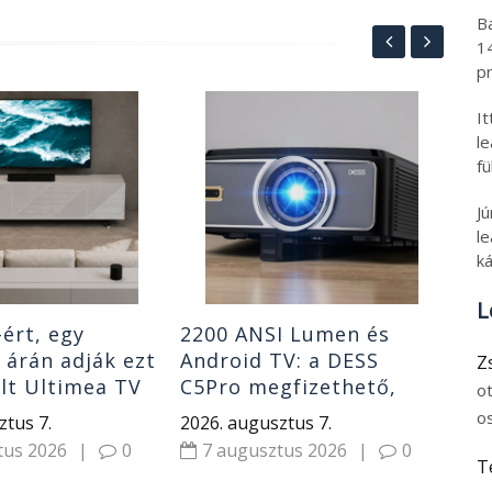
B
1
pr
I
A 
l
olc
fü
ak
lég
202
J
le
7
ká
L
-ért, egy
2200 ANSI Lumen és
 árán adják ezt
Android TV: a DESS
Z
lt Ultimea TV
C5Pro megfizethető,
o
szert
mégsem tipikus olcsó
o
ztus 7.
2026. augusztus 7.
projektor
tus 2026
|
0
7 augusztus 2026
|
0
T