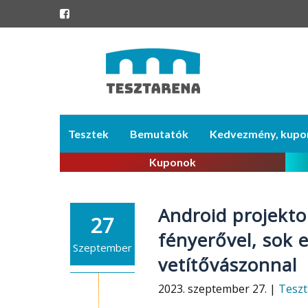
Skip
Tesztek
Bemutatók
Kedvezmény, kupo
to
content
Kuponok
Android projekto
27
fényerővel, sok e
Szeptember
vetítővászonnal
2023. szeptember 27. |
Teszt