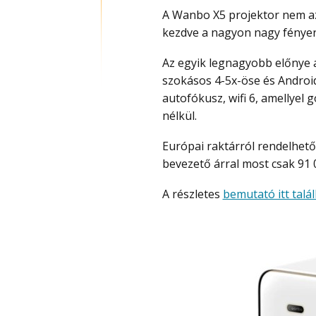
A Wanbo X5 projektor nem az 
kezdve a nagyon nagy fényer
Az egyik legnagyobb előnye a nagyon nagy, 1100 ANSI Lumen fényerő, amely a
szokásos 4-5x-öse és Android
autofókusz, wifi 6, amellyel 
nélkül.
Európai raktárról rendelhető, ahonnan gyorsan és vámmentesen érkezik és
bevezető árral most csak 91 0
A részletes
bemutató itt talá