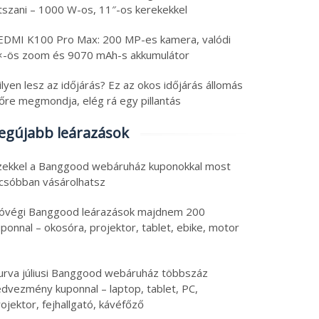
átszani – 1000 W-os, 11″-os kerekekkel
EDMI K100 Pro Max: 200 MP-es kamera, valódi
×-ös zoom és 9070 mAh-s akkumulátor
lyen lesz az időjárás? Ez az okos időjárás állomás
lőre megmondja, elég rá egy pillantás
egújabb leárazások
zekkel a Banggood webáruház kuponokkal most
lcsóbban vásárolhatsz
óvégi Banggood leárazások majdnem 200
ponnal – okosóra, projektor, tablet, ebike, motor
urva júliusi Banggood webáruház többszáz
edvezmény kuponnal – laptop, tablet, PC,
ojektor, fejhallgató, kávéfőző