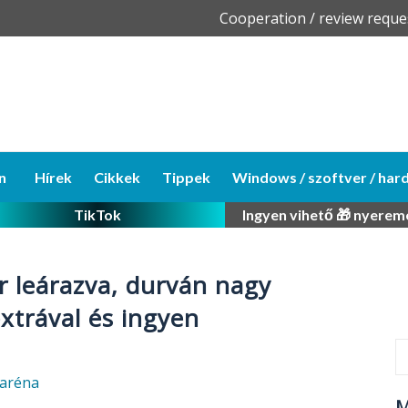
Skip
Cooperation / review reque
to
content
n
Hírek
Cikkek
Tippek
Windows / szoftver / har
TikTok
Ingyen vihető 🎁 nyerem
r leárazva, durván nagy
xtrával és ingyen
aréna
M