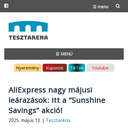
☰ menü
Skip
to
content
☰ MENÜ
Skip
Nyeremény
Kuponok
TikTok
Youtube
to
content
AliExpress nagy májusi
leárazások: itt a “Sunshine
Savings” akció!
2025. május 13. |
Tesztaréna