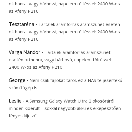
otthonra, vagy bárhová, napelem töltéssel: 2400 W-os
az Aferiy P210
Tesztaréna
-
Tartalék áramforrás áramszünet esetén
otthonra, vagy bárhová, napelem töltéssel: 2400 W-os
az Aferiy P210
Varga Nándor
-
Tartalék áramforrás áramszünet
esetén otthonra, vagy bárhová, napelem töltéssel:
2400 W-os az Aferiy P210
George
-
Nem csak fájlokat tárol, ez a NAS teljesértékű
számítógép is
Leslie
-
A Samsung Galaxy Watch Ultra 2 okosóráról
minden kiderült – sokkal nagyobb akku és elképesztően
fényes kijelző!