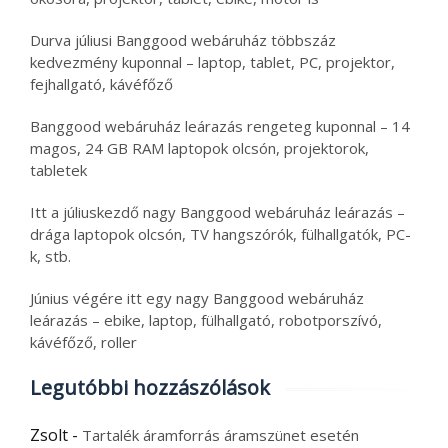
Durva júliusi Banggood webáruház többszáz
kedvezmény kuponnal – laptop, tablet, PC, projektor,
fejhallgató, kávéfőző
Banggood webáruház leárazás rengeteg kuponnal – 14
magos, 24 GB RAM laptopok olcsón, projektorok,
tabletek
Itt a júliuskezdő nagy Banggood webáruház leárazás –
drága laptopok olcsón, TV hangszórók, fülhallgatók, PC-
k, stb.
Június végére itt egy nagy Banggood webáruház
leárazás – ebike, laptop, fülhallgató, robotporszívó,
kávéfőző, roller
Legutóbbi hozzászólások
Zsolt
-
Tartalék áramforrás áramszünet esetén