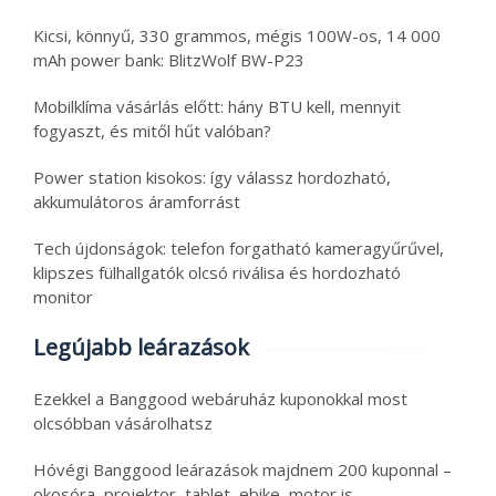
Kicsi, könnyű, 330 grammos, mégis 100W-os, 14 000
mAh power bank: BlitzWolf BW-P23
Mobilklíma vásárlás előtt: hány BTU kell, mennyit
fogyaszt, és mitől hűt valóban?
Power station kisokos: így válassz hordozható,
akkumulátoros áramforrást
Tech újdonságok: telefon forgatható kameragyűrűvel,
klipszes fülhallgatók olcsó riválisa és hordozható
monitor
Legújabb leárazások
Ezekkel a Banggood webáruház kuponokkal most
olcsóbban vásárolhatsz
Hóvégi Banggood leárazások majdnem 200 kuponnal –
okosóra, projektor, tablet, ebike, motor is