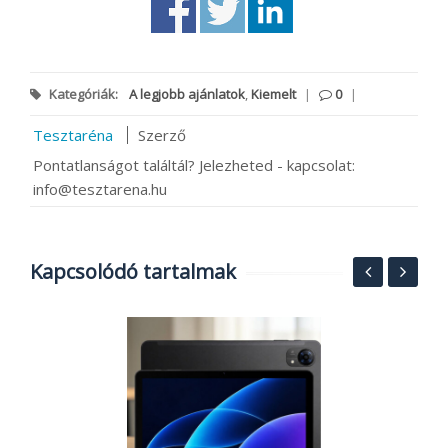
Kategóriák:
A legjobb ajánlatok
,
Kiemelt
|
0
|
Tesztaréna
Szerző
Pontatlanságot találtál? Jelezheted - kapcsolat:
info@tesztarena.hu
Kapcsolódó tartalmak
,
O
k
s
2