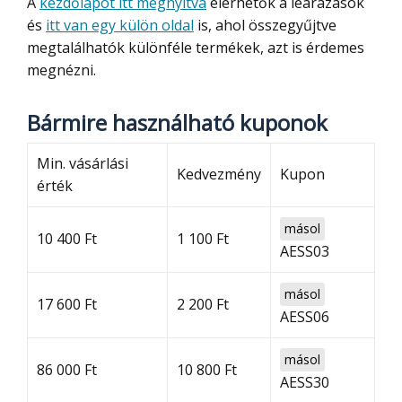
A
kezdőlapot itt megnyitva
elérhetők a leárazások
és
itt van egy külön oldal
is, ahol összegyűjtve
megtalálhatók különféle termékek, azt is érdemes
megnézni.
Bármire használható kuponok
Min. vásárlási
Kedvezmény
Kupon
érték
másol
10 400 Ft
1 100 Ft
AESS03
másol
17 600 Ft
2 200 Ft
AESS06
másol
86 000 Ft
10 800 Ft
AESS30