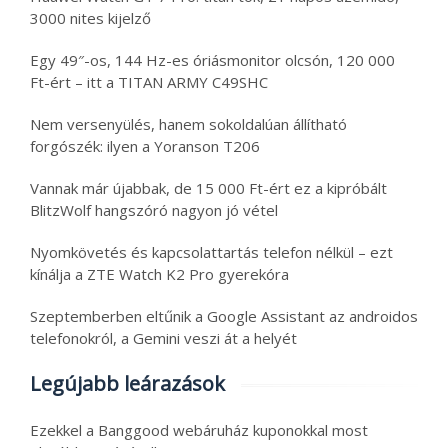
3000 nites kijelző
Egy 49″-os, 144 Hz-es óriásmonitor olcsón, 120 000
Ft-ért – itt a TITAN ARMY C49SHC
Nem versenyülés, hanem sokoldalúan állítható
forgószék: ilyen a Yoranson T206
Vannak már újabbak, de 15 000 Ft-ért ez a kipróbált
BlitzWolf hangszóró nagyon jó vétel
Nyomkövetés és kapcsolattartás telefon nélkül – ezt
kínálja a ZTE Watch K2 Pro gyerekóra
Szeptemberben eltűnik a Google Assistant az androidos
telefonokról, a Gemini veszi át a helyét
Legújabb leárazások
Ezekkel a Banggood webáruház kuponokkal most