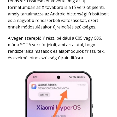
rendszerfrissítéseket követte, míg az új
formátumban az X továbbra is a fő verziót jelenti,
amely tartalmazza az Android biztonsági frissítéseit
és a nagyobb rendszerbeli változásokat, ezért
ennek módosulásakor újraindítás szükséges.
A végén szereplő Y rész, például a C05 vagy C06,
már a SOTA verziót jelöli, ami arra utal, hogy
rendszeralkalmazások és alapmodulok frissültek,
és ezeknél nincs szükség újraindításra.