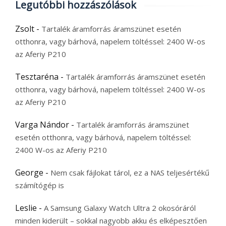
Legutóbbi hozzászólások
Zsolt
-
Tartalék áramforrás áramszünet esetén
otthonra, vagy bárhová, napelem töltéssel: 2400 W-os
az Aferiy P210
Tesztaréna
-
Tartalék áramforrás áramszünet esetén
otthonra, vagy bárhová, napelem töltéssel: 2400 W-os
az Aferiy P210
Varga Nándor
-
Tartalék áramforrás áramszünet
esetén otthonra, vagy bárhová, napelem töltéssel:
2400 W-os az Aferiy P210
George
-
Nem csak fájlokat tárol, ez a NAS teljesértékű
számítógép is
Leslie
-
A Samsung Galaxy Watch Ultra 2 okosóráról
minden kiderült – sokkal nagyobb akku és elképesztően