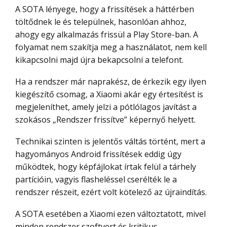
A SOTA lényege, hogy a frissítések a háttérben
töltődnek le és települnek, hasonlóan ahhoz,
ahogy egy alkalmazás frissül a Play Store-ban. A
folyamat nem szakítja meg a használatot, nem kell
kikapcsolni majd újra bekapcsolni a telefont.
Ha a rendszer már naprakész, de érkezik egy ilyen
kiegészítő csomag, a Xiaomi akár egy értesítést is
megjeleníthet, amely jelzi a pótlólagos javítást a
szokásos „Rendszer frissítve” képernyő helyett.
Technikai szinten is jelentős váltás történt, mert a
hagyományos Android frissítések eddig úgy
működtek, hogy képfájlokat írtak felül a tárhely
partícióin, vagyis flasheléssel cserélték le a
rendszer részeit, ezért volt kötelező az újraindítás.
A SOTA esetében a Xiaomi ezen változtatott, mivel
minden rendszer szoftvert és kritikus