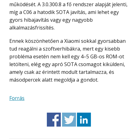
működését. A 3.0.300.8 a fő rendszer alapját jelenti,
míg a C06 a hatodik SOTA javítás, ami lehet egy
gyors hibajavítás vagy egy nagyobb
alkalmazásfrissítés.
Ennek köszönhetően a Xiaomi sokkal gyorsabban
tud reagálni a szoftverhibákra, mert egy kisebb
probléma esetén nem kell egy 4–5 GB-os ROM-ot
letölteni, elég egy apró SOTA csomagot kiküldeni,
amely csak az érintett modult tartalmazza, és
másodpercek alatt megoldja a gondot.
Forrás