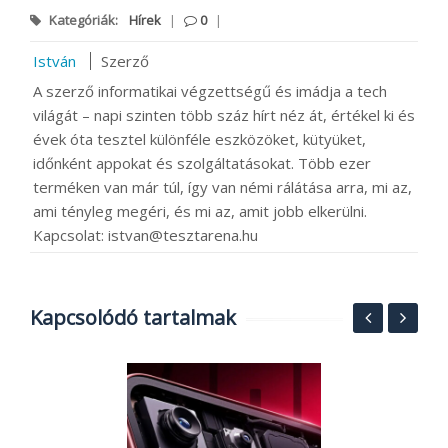
Kategóriák:
Hírek
|
0
|
István
Szerző
A szerző informatikai végzettségű és imádja a tech
világát – napi szinten több száz hírt néz át, értékel ki és
évek óta tesztel különféle eszközöket, kütyüket,
időnként appokat és szolgáltatásokat. Több ezer
terméken van már túl, így van némi rálátása arra, mi az,
ami tényleg megéri, és mi az, amit jobb elkerülni.
Kapcsolat: istvan@tesztarena.hu
Kapcsolódó tartalmak
MI
A
k
o