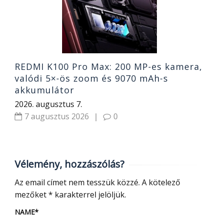
2
REDMI K100 Pro Max: 200 MP-es kamera,
valódi 5×-ös zoom és 9070 mAh-s
akkumulátor
2026. augusztus 7.
7 augusztus 2026
|
0
Vélemény, hozzászólás?
Az email címet nem tesszük közzé.
A kötelező
mezőket
*
karakterrel jelöljük.
NAME
*