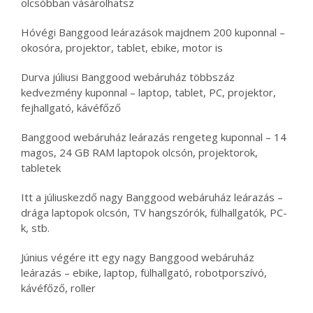
olcsóbban vásárolhatsz
Hóvégi Banggood leárazások majdnem 200 kuponnal –
okosóra, projektor, tablet, ebike, motor is
Durva júliusi Banggood webáruház többszáz
kedvezmény kuponnal – laptop, tablet, PC, projektor,
fejhallgató, kávéfőző
Banggood webáruház leárazás rengeteg kuponnal – 14
magos, 24 GB RAM laptopok olcsón, projektorok,
tabletek
Itt a júliuskezdő nagy Banggood webáruház leárazás –
drága laptopok olcsón, TV hangszórók, fülhallgatók, PC-
k, stb.
Június végére itt egy nagy Banggood webáruház
leárazás – ebike, laptop, fülhallgató, robotporszívó,
kávéfőző, roller