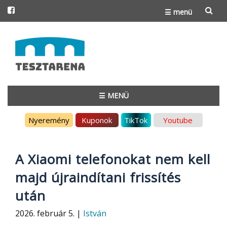
☰ menü
Skip
to
content
☰ MENÜ
Skip
Nyeremény
Kuponok
TikTok
Youtube
to
content
A Xiaomi telefonokat nem kell
majd újraindítani frissítés
után
2026. február 5. |
István