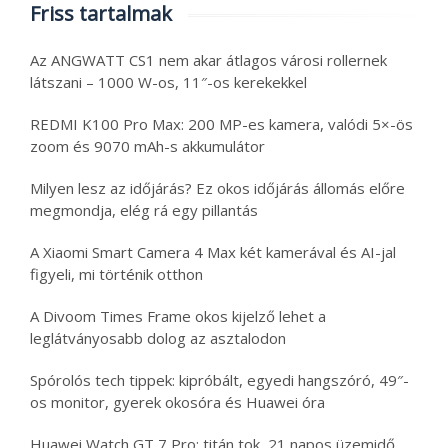
Friss tartalmak
Az ANGWATT CS1 nem akar átlagos városi rollernek
látszani – 1000 W-os, 11″-os kerekekkel
REDMI K100 Pro Max: 200 MP-es kamera, valódi 5×-ös
zoom és 9070 mAh-s akkumulátor
Milyen lesz az időjárás? Ez okos időjárás állomás előre
megmondja, elég rá egy pillantás
A Xiaomi Smart Camera 4 Max két kamerával és AI-jal
figyeli, mi történik otthon
A Divoom Times Frame okos kijelző lehet a
leglátványosabb dolog az asztalodon
Spórolós tech tippek: kipróbált, egyedi hangszóró, 49″-
os monitor, gyerek okosóra és Huawei óra
Huawei Watch GT 7 Pro: titán tok, 21 napos üzemidő,