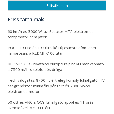
Friss tartalmak
60 km/h és 3000 W: az iScooter MT2 elektromos
terepmotor nem játék
POCO F9 Pro és F9 Ultra: két új csúcstelefon jöhet
hamarosan, a REDMI K100 után
REDMI 17 5G: hivatalos európai rajt nélkül már kapható
a 7500 mAh-s telefon és drága
Tech válogatás: 8700 Ft-ért elég komoly fülhallgató, TV
hangrendszer minimális pénzért és 2000 W-os
elektromos motor
50 dB-es ANC-s QCY fülhallgató appal és 11 órás
üzemidővel, 8700 Ft-ért