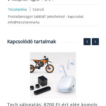
Tesztaréna
Szerző
Pontatlanságot találtál? Jelezheted - kapcsolat:
info@tesztarena.hu
Kapcsolódó tartalmak
F
p
X
2
Tech válogatás: 8700 Ft-ért elég komoly