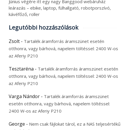
Június végére itt egy nagy Banggood webáruház
leárazás – ebike, laptop, fülhallgató, robotporszívó,
kávéfőző, roller
Legutóbbi hozzászólások
Zsolt
-
Tartalék áramforrás áramszünet esetén
otthonra, vagy bárhová, napelem töltéssel: 2400 W-os
az Aferiy P210
Tesztaréna
-
Tartalék áramforrás áramszünet esetén
otthonra, vagy bárhová, napelem töltéssel: 2400 W-os
az Aferiy P210
Varga Nándor
-
Tartalék áramforrás áramszünet
esetén otthonra, vagy bárhová, napelem töltéssel:
2400 W-os az Aferiy P210
George
-
Nem csak fájlokat tárol, ez a NAS teljesértékű