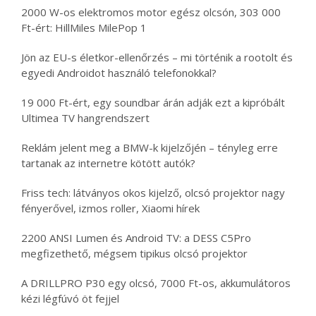
2000 W-os elektromos motor egész olcsón, 303 000
Ft-ért: HillMiles MilePop 1
Jön az EU-s életkor-ellenőrzés – mi történik a rootolt és
egyedi Androidot használó telefonokkal?
19 000 Ft-ért, egy soundbar árán adják ezt a kipróbált
Ultimea TV hangrendszert
Reklám jelent meg a BMW-k kijelzőjén – tényleg erre
tartanak az internetre kötött autók?
Friss tech: látványos okos kijelző, olcsó projektor nagy
fényerővel, izmos roller, Xiaomi hírek
2200 ANSI Lumen és Android TV: a DESS C5Pro
megfizethető, mégsem tipikus olcsó projektor
A DRILLPRO P30 egy olcsó, 7000 Ft-os, akkumulátoros
kézi légfúvó öt fejjel