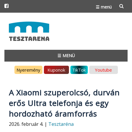
☰ menü
Skip
to
content
☰ MENÜ
Skip
Nyeremény
Kuponok
TikTok
Youtube
to
content
A Xiaomi szuperolcsó, durván
erős Ultra telefonja és egy
hordozható áramforrás
2026. február 4. |
Tesztaréna