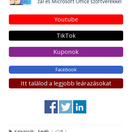
zal és Microsoft Office szoftverekkel
Youtube
TikTok
Kuponok
Facebook
Itt találod a legjobb leárazásokat
Kategóriák:
Egyéb
|
0
|