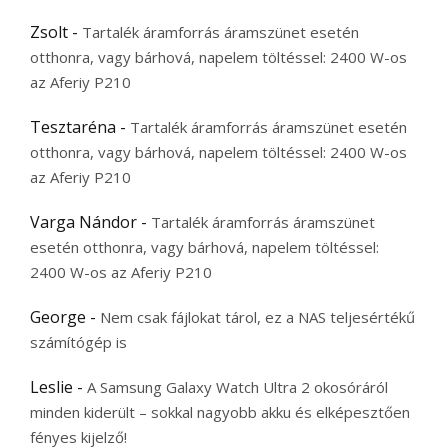
Zsolt
-
Tartalék áramforrás áramszünet esetén
otthonra, vagy bárhová, napelem töltéssel: 2400 W-os
az Aferiy P210
Tesztaréna
-
Tartalék áramforrás áramszünet esetén
otthonra, vagy bárhová, napelem töltéssel: 2400 W-os
az Aferiy P210
Varga Nándor
-
Tartalék áramforrás áramszünet
esetén otthonra, vagy bárhová, napelem töltéssel:
2400 W-os az Aferiy P210
George
-
Nem csak fájlokat tárol, ez a NAS teljesértékű
számítógép is
Leslie
-
A Samsung Galaxy Watch Ultra 2 okosóráról
minden kiderült – sokkal nagyobb akku és elképesztően
fényes kijelző!