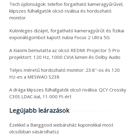
Tech újdonságok: telefon forgatható kameragyűrűvel,
klipszes fülhallgatók olcsó riválisa és hordozható
monitor
Különleges dizájnt, forgatható kameragyűrűt és fizikai
exponálógombot kapott nubia Focus 2 Ultra 5G
A Xiaomi bemutatta az olcsó REDMI Projector 5 Pro
projektort: 120 Hz, 1000 CVIA lumen és Dolby Audio
Teljes méretű hordozható monitor: 23.8″-os és 120
Hz-es a MESWAO S238
A drága klipszes fülhallgatók olcsó riválisa: QCY Crossky
C30S LDAC-kal, 11 000 Ft-ért
Legújabb leárazások
Ezekkel a Banggood webáruház kuponokkal most
olcsóbban vásárolhatsz