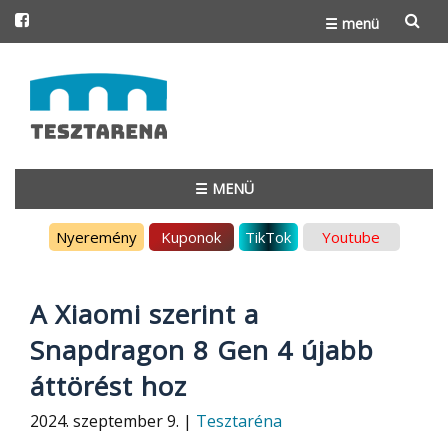
☰ menü
Skip
to
content
☰ MENÜ
Skip
Nyeremény
Kuponok
TikTok
Youtube
to
content
A Xiaomi szerint a
Snapdragon 8 Gen 4 újabb
áttörést hoz
2024. szeptember 9. |
Tesztaréna