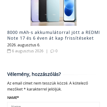
2
8000 mAh-s akkumulátorral jött a REDMI
Note 17 és 6 éven át kap frissítéseket
2026. augusztus 6.
6 augusztus 2026
|
0
Vélemény, hozzászólás?
Az email címet nem tesszük közzé.
A kötelező
mezőket
*
karakterrel jelöljük.
NAME
*