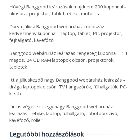
Hóvégi Banggood leárazások majdnem 200 kuponnal –
okosóra, projektor, tablet, ebike, motor is
Durva júliusi Banggood webáruház többszáz
kedvezmény kuponnal – laptop, tablet, PC, projektor,
fejhallgató, kávéfőző
Banggood webáruház leárazás rengeteg kuponnal – 14
magos, 24 GB RAM laptopok olcsón, projektorok,
tabletek
Itt a júliuskezdő nagy Banggood webáruház leárazás –
drága laptopok olcsón, TV hangszórók, fülhallgatók, PC-
k, stb.
Június végére itt egy nagy Banggood webáruház
leárazás – ebike, laptop, fülhallgató, robotporszívó,
kávéfőző, roller
Legutóbbi hozzászólások