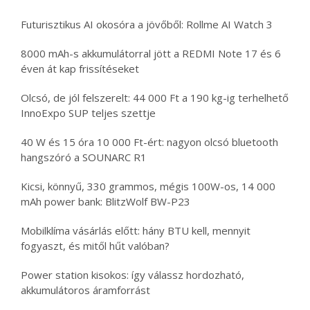
Futurisztikus AI okosóra a jövőből: Rollme AI Watch 3
8000 mAh-s akkumulátorral jött a REDMI Note 17 és 6
éven át kap frissítéseket
Olcsó, de jól felszerelt: 44 000 Ft a 190 kg-ig terhelhető
InnoExpo SUP teljes szettje
40 W és 15 óra 10 000 Ft-ért: nagyon olcsó bluetooth
hangszóró a SOUNARC R1
Kicsi, könnyű, 330 grammos, mégis 100W-os, 14 000
mAh power bank: BlitzWolf BW-P23
Mobilklíma vásárlás előtt: hány BTU kell, mennyit
fogyaszt, és mitől hűt valóban?
Power station kisokos: így válassz hordozható,
akkumulátoros áramforrást