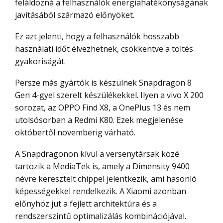
feláldozná a felhasználók energiahatékonyságának
javításából származó előnyöket.
Ez azt jelenti, hogy a felhasználók hosszabb
használati időt élvezhetnek, csökkentve a töltés
gyakoriságát.
Persze más gyártók is készülnek Snapdragon 8
Gen 4-gyel szerelt készülékekkel. Ilyen a vivo X 200
sorozat, az OPPO Find X8, a OnePlus 13 és nem
utolsósorban a Redmi K80. Ezek megjelenése
októbertől novemberig várható.
A Snapdragonon kívül a versenytársak közé
tartozik a MediaTek is, amely a Dimensity 9400
névre keresztelt chippel jelentkezik, ami hasonló
képességekkel rendelkezik. A Xiaomi azonban
előnyhöz jut a fejlett architektúra és a
rendszerszintű optimalizálás kombinációjával.