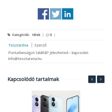
Kategóriák:
Hírek
|
0
|
Tesztaréna
Szerző
Pontatlanságot találtál? Jelezheted - kapcsolat:
info@tesztarena.hu
Kapcsolódó tartalmak
A
P
C