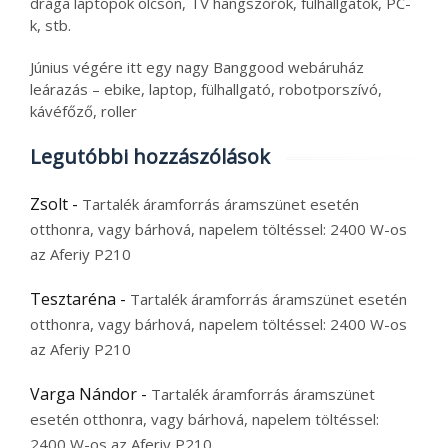
drága laptopok olcsón, TV hangszórók, fülhallgatók, PC-
k, stb.
Június végére itt egy nagy Banggood webáruház
leárazás – ebike, laptop, fülhallgató, robotporszívó,
kávéfőző, roller
Legutóbbi hozzászólások
Zsolt
-
Tartalék áramforrás áramszünet esetén
otthonra, vagy bárhová, napelem töltéssel: 2400 W-os
az Aferiy P210
Tesztaréna
-
Tartalék áramforrás áramszünet esetén
otthonra, vagy bárhová, napelem töltéssel: 2400 W-os
az Aferiy P210
Varga Nándor
-
Tartalék áramforrás áramszünet
esetén otthonra, vagy bárhová, napelem töltéssel:
2400 W-os az Aferiy P210