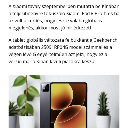
A Xiaomi tavaly szeptemberben mutatta be Kínában
a teljesítményre fókuszáló Xiaomi Pad 8 Pro-t, és ha
az volt a kérdés, hogy lesz-e valaha globális
megjelenés, akkor most jó hír érkezett.
A tablet globális változata felbukkant a Geekbench
adatbázisában 25091RP04G modellszámmal és a
végén lévő G egyértelműen azt jelzi, hogy ez a
verzió már a Kínán kívüli piacokra készül.