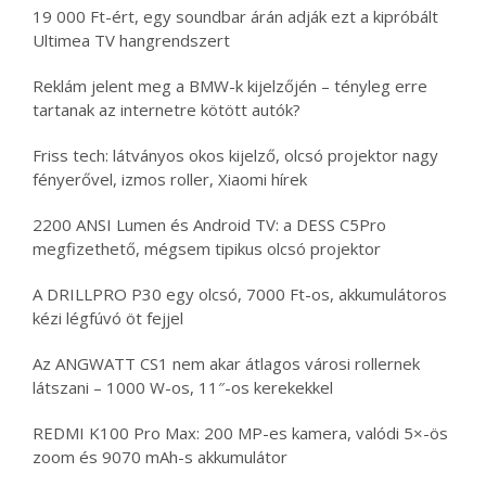
19 000 Ft-ért, egy soundbar árán adják ezt a kipróbált
Ultimea TV hangrendszert
Reklám jelent meg a BMW-k kijelzőjén – tényleg erre
tartanak az internetre kötött autók?
Friss tech: látványos okos kijelző, olcsó projektor nagy
fényerővel, izmos roller, Xiaomi hírek
2200 ANSI Lumen és Android TV: a DESS C5Pro
megfizethető, mégsem tipikus olcsó projektor
A DRILLPRO P30 egy olcsó, 7000 Ft-os, akkumulátoros
kézi légfúvó öt fejjel
Az ANGWATT CS1 nem akar átlagos városi rollernek
látszani – 1000 W-os, 11″-os kerekekkel
REDMI K100 Pro Max: 200 MP-es kamera, valódi 5×-ös
zoom és 9070 mAh-s akkumulátor