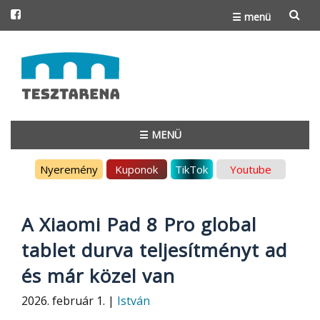
☰ menü
Skip
to
content
☰ MENÜ
Skip
Nyeremény
Kuponok
TikTok
Youtube
to
content
A Xiaomi Pad 8 Pro global
tablet durva teljesítményt ad
és már közel van
2026. február 1. |
István