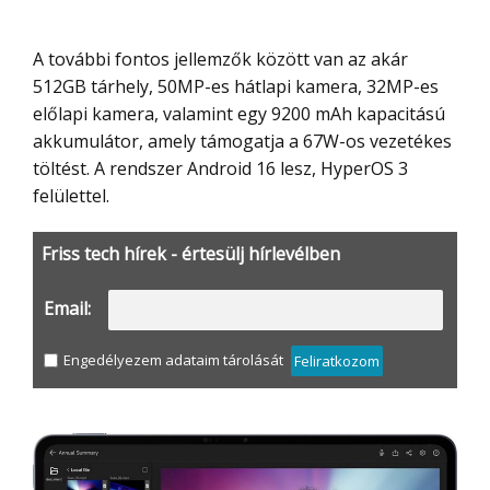
A további fontos jellemzők között van az akár
512GB tárhely, 50MP-es hátlapi kamera, 32MP-es
előlapi kamera, valamint egy 9200 mAh kapacitású
akkumulátor, amely támogatja a 67W-os vezetékes
töltést. A rendszer Android 16 lesz, HyperOS 3
felülettel.
Friss tech hírek - értesülj hírlevélben
Email:
Engedélyezem adataim tárolását
Feliratkozom