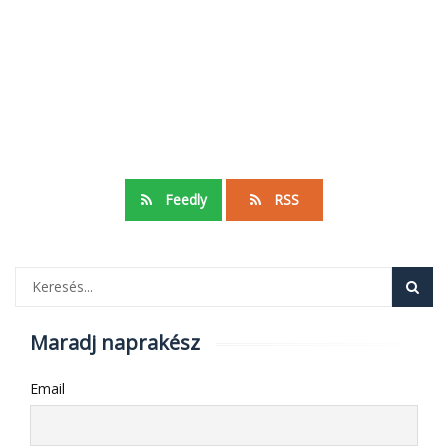
Feedly
RSS
Maradj naprakész
Email