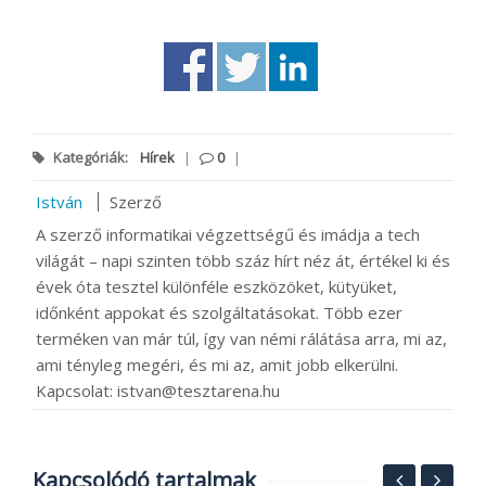
Kategóriák:
Hírek
|
0
|
István
Szerző
A szerző informatikai végzettségű és imádja a tech
világát – napi szinten több száz hírt néz át, értékel ki és
évek óta tesztel különféle eszközöket, kütyüket,
időnként appokat és szolgáltatásokat. Több ezer
terméken van már túl, így van némi rálátása arra, mi az,
ami tényleg megéri, és mi az, amit jobb elkerülni.
Kapcsolat: istvan@tesztarena.hu
Kapcsolódó tartalmak