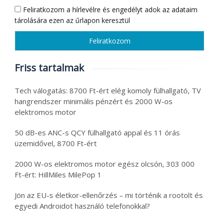
Feliratkozom a hírlevélre és engedélyt adok az adataim
tárolására ezen az űrlapon keresztül
Friss tartalmak
Tech válogatás: 8700 Ft-ért elég komoly fülhallgató, TV
hangrendszer minimális pénzért és 2000 W-os
elektromos motor
50 dB-es ANC-s QCY fülhallgató appal és 11 órás
üzemidővel, 8700 Ft-ért
2000 W-os elektromos motor egész olcsón, 303 000
Ft-ért: HillMiles MilePop 1
Jön az EU-s életkor-ellenőrzés – mi történik a rootolt és
egyedi Androidot használó telefonokkal?