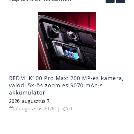
MI
A
k
o
2
REDMI K100 Pro Max: 200 MP-es kamera,
valódi 5×-ös zoom és 9070 mAh-s
akkumulátor
2026. augusztus 7.
7 augusztus 2026
|
0