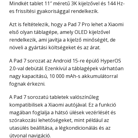
Mindkét tablet 11″ méretű 3K kijelzővel és 144 Hz-
es frissítési gyakorisággal rendelkezik.
Azt is feltételezik, hogy a Pad 7 Pro lehet a Xiaomi
első olyan táblagépe, amely OLED kijelzővel
rendelkezik, ami javítja a kijelző minőségét, de
növeli a gyártási költségeket és az árat.
A Pad 7 sorozat az Android 15-re épülő HyperOS
2.0-val debütál. Ezenkívül a táblagépek várhatóan
nagy kapacitású, 10 000 mAh-s akkumulátorral
fognak érkezni.
A Pad 7 sorozatú tabletek valószínűleg
kompatibilisek a Xiaomi autójával. Ez a funkció
magában foglalja a hátsó ülések vezérlését és
szórakozási lehetőségeket, mint például az
utasülés beállítása, a légkondicionálás és az
útvonal navigáció.