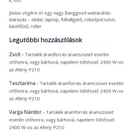
k, stb.
Június végére itt egy nagy Banggood webáruház
leárazás – ebike, laptop, fülhallgató, robotporszívó,
kávéfőző, roller
Legutóbbi hozzászólások
Zsolt
-
Tartalék áramforrás áramszünet esetén
otthonra, vagy bárhová, napelem töltéssel: 2400 W-os
az Aferiy P210
Tesztaréna
-
Tartalék áramforrás áramszünet esetén
otthonra, vagy bárhová, napelem töltéssel: 2400 W-os
az Aferiy P210
Varga Nándor
-
Tartalék áramforrás áramszünet
esetén otthonra, vagy bárhová, napelem töltéssel:
2400 W-os az Aferiy P210