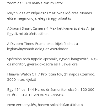
zoom és 9070 mAh-s akkumulátor
Milyen lesz az időjárás? Ez az okos időjárás állomás
előre megmondja, elég rá egy pillantás
A Xiaomi Smart Camera 4 Max két kamerával és AI-jal
figyeli, mi történik otthon
A Divoom Times Frame okos kijelző lehet a
leglátványosabb dolog az asztalodon
Spórolós tech tippek: kipróbált, egyedi hangszóró, 49″-
os monitor, gyerek okosóra és Huawei óra
Huawei Watch GT 7 Pro: titán tok, 21 napos üzemidő,
3000 nites kijelző
Egy 49″-os, 144 Hz-es óriásmonitor olcsón, 120 000
Ft-ért – itt a TITAN ARMY C49SHC
Nem versenyülés, hanem sokoldalúan állítható