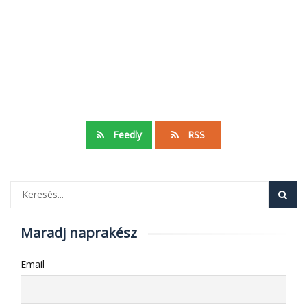
Feedly
RSS
Maradj naprakész
Email