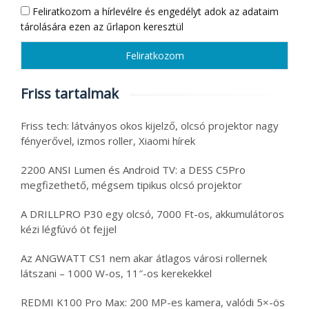
Feliratkozom a hírlevélre és engedélyt adok az adataim
tárolására ezen az űrlapon keresztül
Friss tartalmak
Friss tech: látványos okos kijelző, olcsó projektor nagy
fényerővel, izmos roller, Xiaomi hírek
2200 ANSI Lumen és Android TV: a DESS C5Pro
megfizethető, mégsem tipikus olcsó projektor
A DRILLPRO P30 egy olcsó, 7000 Ft-os, akkumulátoros
kézi légfúvó öt fejjel
Az ANGWATT CS1 nem akar átlagos városi rollernek
látszani – 1000 W-os, 11″-os kerekekkel
REDMI K100 Pro Max: 200 MP-es kamera, valódi 5×-ös