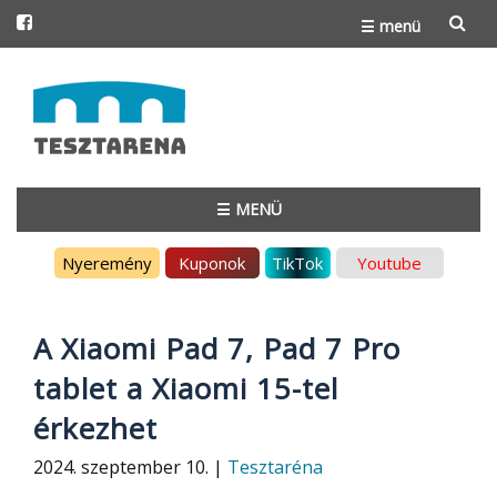
☰ menü
Skip
to
content
☰ MENÜ
Skip
Nyeremény
Kuponok
TikTok
Youtube
to
content
A Xiaomi Pad 7, Pad 7 Pro
tablet a Xiaomi 15-tel
érkezhet
2024. szeptember 10. |
Tesztaréna