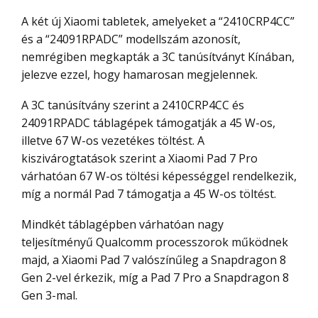
A két új Xiaomi tabletek, amelyeket a “2410CRP4CC”
és a “24091RPADC” modellszám azonosít,
nemrégiben megkapták a 3C tanúsítványt Kínában,
jelezve ezzel, hogy hamarosan megjelennek.
A 3C tanúsítvány szerint a 2410CRP4CC és
24091RPADC táblagépek támogatják a 45 W-os,
illetve 67 W-os vezetékes töltést. A
kiszivárogtatások szerint a Xiaomi Pad 7 Pro
várhatóan 67 W-os töltési képességgel rendelkezik,
míg a normál Pad 7 támogatja a 45 W-os töltést.
Mindkét táblagépben várhatóan nagy
teljesítményű Qualcomm processzorok működnek
majd, a Xiaomi Pad 7 valószínűleg a Snapdragon 8
Gen 2-vel érkezik, míg a Pad 7 Pro a Snapdragon 8
Gen 3-mal.