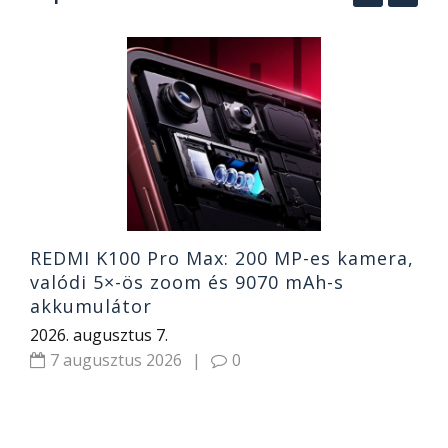
MI
A
k
o
2
REDMI K100 Pro Max: 200 MP-es kamera,
valódi 5×-ös zoom és 9070 mAh-s
akkumulátor
2026. augusztus 7.
7 augusztus 2026
|
0