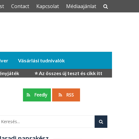
st
Contact
Kapcsolat
Médiaajánlat
dver
Vásárlási tudnivalók
ényjáték
⭐ Az összes új teszt és cikk itt
Feedly
RSS
aradj naprakész