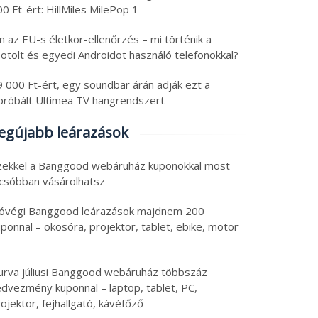
0 Ft-ért: HillMiles MilePop 1
n az EU-s életkor-ellenőrzés – mi történik a
otolt és egyedi Androidot használó telefonokkal?
9 000 Ft-ért, egy soundbar árán adják ezt a
ipróbált Ultimea TV hangrendszert
egújabb leárazások
zekkel a Banggood webáruház kuponokkal most
lcsóbban vásárolhatsz
óvégi Banggood leárazások majdnem 200
ponnal – okosóra, projektor, tablet, ebike, motor
urva júliusi Banggood webáruház többszáz
edvezmény kuponnal – laptop, tablet, PC,
ojektor, fejhallgató, kávéfőző