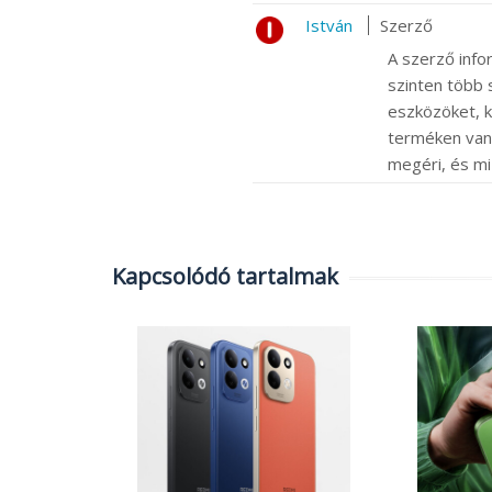
István
Szerző
A szerző info
szinten több s
eszközöket, k
terméken van m
megéri, és mi
Kapcsolódó tartalmak
 Camera
ával és
i történik
|
0