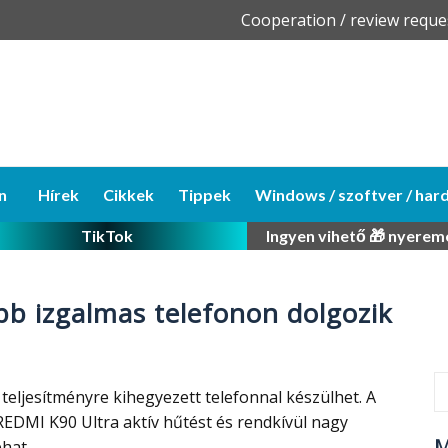
Skip
Cooperation / review reque
to
content
n
Hírek
Cikkek
Tippek
Windows / szoftver / har
TikTok
Ingyen vihető 🎁 nyerem
bb izgalmas telefonon dolgozik
teljesítményre kihegyezett telefonnal készülhet. A
 REDMI K90 Ultra aktív hűtést és rendkívül nagy
M
hat.