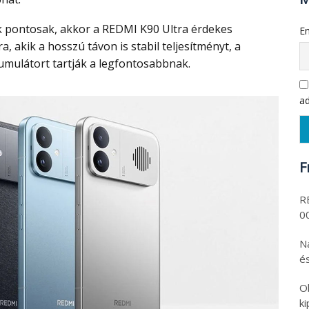
Em
, akik a hosszú távon is stabil teljesítményt, a
umulátort tartják a legfontosabbnak.
ad
F
R
00
N
és
O
k