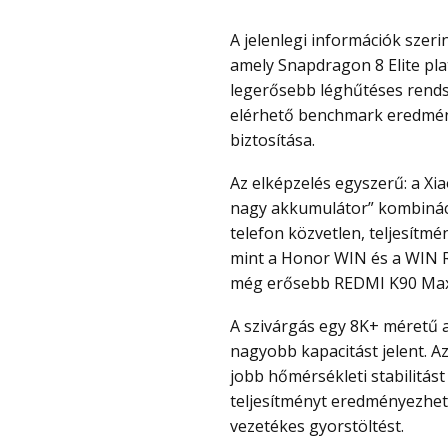
A jelenlegi információk szerint a Xiaomi egy új REDMI Ultra változaton dolgozik,
amely Snapdragon 8 Elite pl
legerősebb léghűtéses rendsz
elérhető benchmark eredmény
biztosítása.
Az elképzelés egyszerű: a Xiaomi úgy tűnik, hogy a „Snapdragon + ventilátor +
nagy akkumulátor” kombináció
telefon közvetlen, teljesítm
mint a Honor WIN és a WIN R
még erősebb REDMI K90 Max a
A szivárgás egy 8K+ méretű akkumulátort is említ, ami valószínűleg 8 000 mAh-nál
nagyobb kapacitást jelent. A
jobb hőmérsékleti stabilitást
teljesítményt eredményezhet.
vezetékes gyorstöltést.