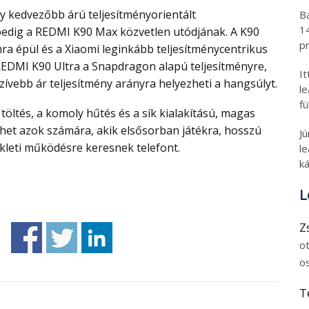
B
1
pedig a REDMI K90 Max közvetlen utódjának. A K90
pr
a épül és a Xiaomi leginkább teljesítménycentrikus
 REDMI K90 Ultra a Snapdragon alapú teljesítményre,
I
zívebb ár teljesítmény arányra helyezheti a hangsúlyt.
l
fü
lehet azok számára, akik elsősorban játékra, hosszú
J
kleti működésre keresnek telefont.
le
ká
L
Z
o
o
T