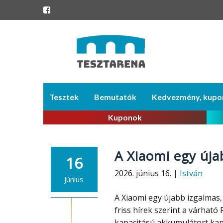
Skip
Tesztek
Bemutatók
Kedvezmény, kupo
to
content
Kuponok
A Xiaomi egy úja
16
2026. június 16. |
István
Június
A Xiaomi egy újabb izgalmas, 
friss hírek szerint a várható
kapacitású akkumulátort kap