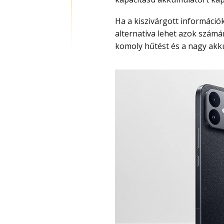
Ha a kiszivárgott információk pontosak, akkor a REDMI K90 Ultra érdekes
alternatíva lehet azok számára
komoly hűtést és a nagy akk