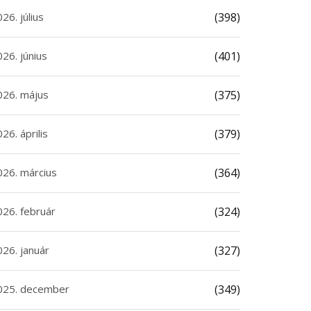
26. július
(398)
26. június
(401)
026. május
(375)
26. április
(379)
026. március
(364)
026. február
(324)
026. január
(327)
025. december
(349)