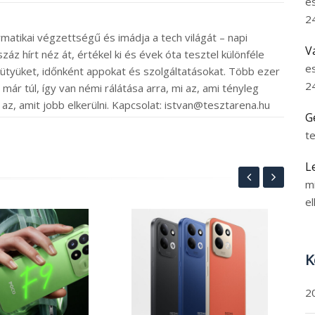
e
2
rmatikai végzettségű és imádja a tech világát – napi
V
záz hírt néz át, értékel ki és évek óta tesztel különféle
e
ütyüket, időnként appokat és szolgáltatásokat. Több ezer
2
ár túl, így van némi rálátása arra, mi az, ami tényleg
 az, amit jobb elkerülni. Kapcsolat: istvan@tesztarena.hu
G
t
L
m
el
RE
MP
K
ös
ak
202
2
7