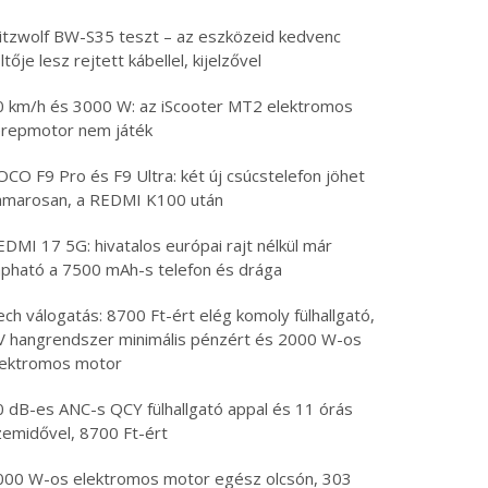
litzwolf BW-S35 teszt – az eszközeid kedvenc
ltője lesz rejtett kábellel, kijelzővel
0 km/h és 3000 W: az iScooter MT2 elektromos
erepmotor nem játék
CO F9 Pro és F9 Ultra: két új csúcstelefon jöhet
amarosan, a REDMI K100 után
DMI 17 5G: hivatalos európai rajt nélkül már
apható a 7500 mAh-s telefon és drága
ch válogatás: 8700 Ft-ért elég komoly fülhallgató,
V hangrendszer minimális pénzért és 2000 W-os
lektromos motor
0 dB-es ANC-s QCY fülhallgató appal és 11 órás
zemidővel, 8700 Ft-ért
000 W-os elektromos motor egész olcsón, 303