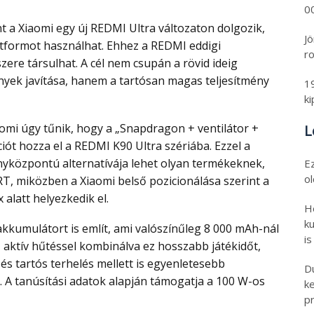
00
Jö
atformot használhat. Ehhez a REDMI eddigi
ro
ere társulhat. A cél nem csupán a rövid ideig
ek javítása, hanem a tartósan magas teljesítmény
1
k
L
t hozza el a REDMI K90 Ultra szériába. Ezzel a
ényközpontú alternatívája lehet olyan termékeknek,
E
o
T, miközben a Xiaomi belső pozicionálása szerint a
latt helyezkedik el.
H
ku
is
z aktív hűtéssel kombinálva ez hosszabb játékidőt,
 és tartós terhelés mellett is egyenletesebb
D
 A tanúsítási adatok alapján támogatja a 100 W-os
k
pr