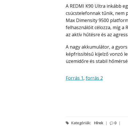
A REDMI K90 Ultra inkább egy kedvezőbb árú teljesítményorientált
csúcstelefonnak tűnik, nem 
Max Dimensity 9500 platformr
felhasználóit célozza, míg a
az aktív hűtésre és az agress
A nagy akkumulátor, a gyors töltés, a komoly hűtés és a sík kialakítású, magas
képfrissítésű kijelző vonzó 
üzemidőre és stabil hőmérsé
Forrás 1
,
forrás 2
Kategóriák:
Hírek
|
0
|