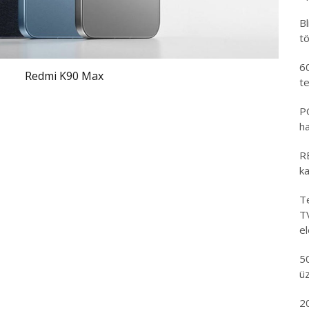
B
tö
6
Redmi K90 Max
t
PO
h
RE
k
Te
T
e
5
ü
2