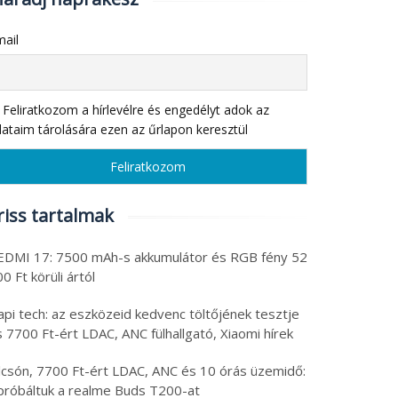
ail
Feliratkozom a hírlevélre és engedélyt adok az
ataim tárolására ezen az űrlapon keresztül
riss tartalmak
EDMI 17: 7500 mAh-s akkumulátor és RGB fény 52
0 Ft körüli ártól
api tech: az eszközeid kedvenc töltőjének tesztje
 7700 Ft-ért LDAC, ANC fülhallgató, Xiaomi hírek
lcsón, 7700 Ft-ért LDAC, ANC és 10 órás üzemidő:
ipróbáltuk a realme Buds T200-at