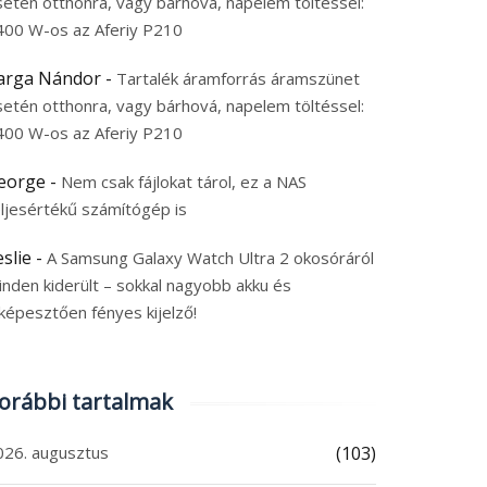
setén otthonra, vagy bárhová, napelem töltéssel:
400 W-os az Aferiy P210
arga Nándor
-
Tartalék áramforrás áramszünet
setén otthonra, vagy bárhová, napelem töltéssel:
400 W-os az Aferiy P210
eorge
-
Nem csak fájlokat tárol, ez a NAS
eljesértékű számítógép is
eslie
-
A Samsung Galaxy Watch Ultra 2 okosóráról
inden kiderült – sokkal nagyobb akku és
képesztően fényes kijelző!
DMI K100 Pro Max: 200
A Xiaomi Smart Camer
-es kamera, valódi 5×-
4 Max két kamerával é
orábbi tartalmak
 zoom és 9070 mAh-s
AI-jal figyeli, mi történ
kumulátor
otthon
6. augusztus 7.
2026. augusztus 7.
026. augusztus
(103)
 augusztus 2026
|
0
7 augusztus 2026
|
0