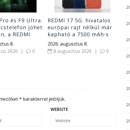
20
ro és F9 Ultra:
REDMI 17 5G: hivatalos
20
úcstelefon jöhet
európai rajt nélkül már
n, a REDMI
kapható a 7500 mAh-s
2
n
telefon és drága
ztus 8.
2026. augusztus 8.
tus 2026
|
0
8 augusztus 2026
|
0
20
2
2
 mezőket
*
karakterrel jelöljük.
2
WEBSITE
2