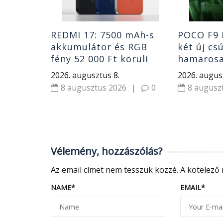
REDMI 17: 7500 mAh-s
POCO F9 P
akkumulátor és RGB
két új cs
fény 52 000 Ft körüli
hamarosa
ártól
K100 utá
2026. augusztus 8.
2026. augus
8 augusztus 2026
|
0
8 augusz
Vélemény, hozzászólás?
Az email címet nem tesszük közzé.
A kötelező
NAME
*
EMAIL
*