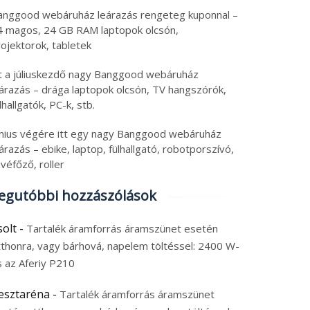
anggood webáruház leárazás rengeteg kuponnal –
4 magos, 24 GB RAM laptopok olcsón,
ojektorok, tabletek
tt a júliuskezdő nagy Banggood webáruház
eárazás – drága laptopok olcsón, TV hangszórók,
lhallgatók, PC-k, stb.
únius végére itt egy nagy Banggood webáruház
árazás – ebike, laptop, fülhallgató, robotporszívó,
véfőző, roller
egutóbbi hozzászólások
solt
-
Tartalék áramforrás áramszünet esetén
tthonra, vagy bárhová, napelem töltéssel: 2400 W-
s az Aferiy P210
esztaréna
-
Tartalék áramforrás áramszünet