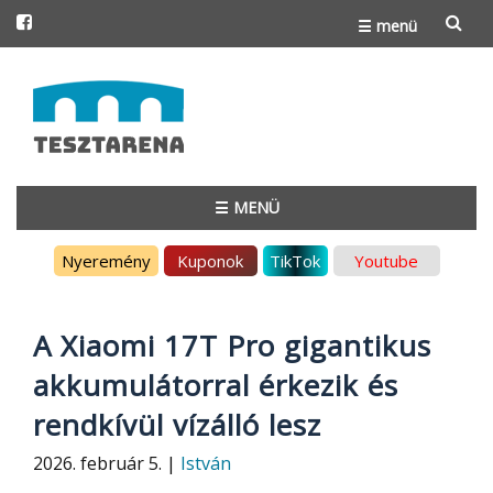
☰ menü
Skip
to
content
☰ MENÜ
Skip
Nyeremény
Kuponok
TikTok
Youtube
to
content
A Xiaomi 17T Pro gigantikus
akkumulátorral érkezik és
rendkívül vízálló lesz
2026. február 5. |
István