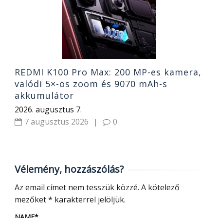
o
2
REDMI K100 Pro Max: 200 MP-es kamera,
valódi 5×-ös zoom és 9070 mAh-s
akkumulátor
2026. augusztus 7.
7 augusztus 2026
|
0
Vélemény, hozzászólás?
Az email címet nem tesszük közzé.
A kötelező
mezőket
*
karakterrel jelöljük.
NAME
*