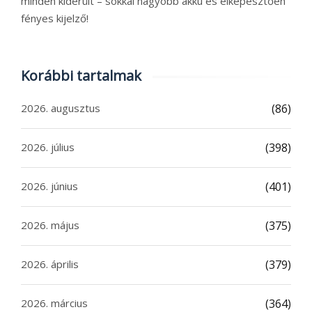
minden kiderült – sokkal nagyobb akku és elképesztően
fényes kijelző!
Korábbi tartalmak
2026. augusztus
(86)
2026. július
(398)
2026. június
(401)
2026. május
(375)
2026. április
(379)
2026. március
(364)