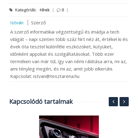
Kategóriák:
Hírek
|
0
|
István
Szerző
A szerző informatikai végzettségű és imádja a tech
világát – napi szinten több száz hírt néz át, értékel ki és
évek óta tesztel különféle eszközöket, kütyüket,
időnként appokat és szolgáltatásokat. Több ezer
terméken van már túl, így van némi rálátása arra, mi az,
ami tényleg megéri, és mi az, amit jobb elkerülni.
Kapcsolat: istvan@tesztarena.hu
Kapcsolódó tartalmak
MI
A
k