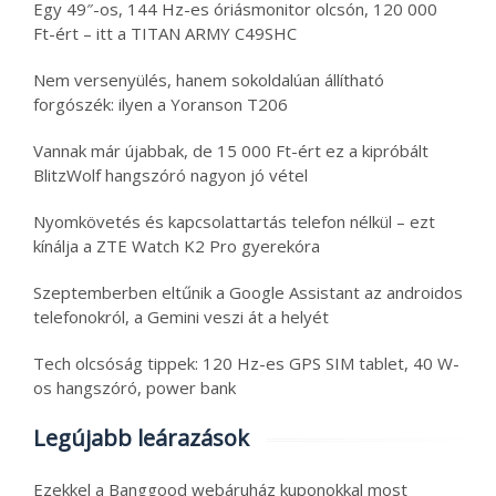
Egy 49″-os, 144 Hz-es óriásmonitor olcsón, 120 000
Ft-ért – itt a TITAN ARMY C49SHC
Nem versenyülés, hanem sokoldalúan állítható
forgószék: ilyen a Yoranson T206
Vannak már újabbak, de 15 000 Ft-ért ez a kipróbált
BlitzWolf hangszóró nagyon jó vétel
Nyomkövetés és kapcsolattartás telefon nélkül – ezt
kínálja a ZTE Watch K2 Pro gyerekóra
Szeptemberben eltűnik a Google Assistant az androidos
telefonokról, a Gemini veszi át a helyét
Tech olcsóság tippek: 120 Hz-es GPS SIM tablet, 40 W-
os hangszóró, power bank
Legújabb leárazások
Ezekkel a Banggood webáruház kuponokkal most