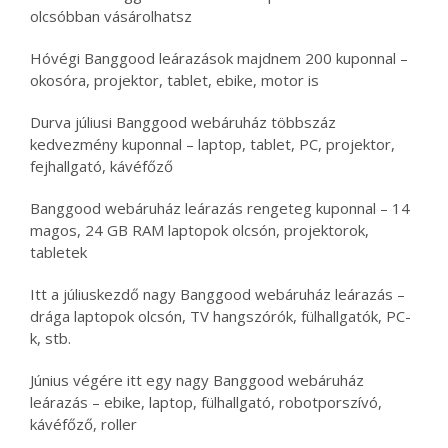
olcsóbban vásárolhatsz
Hóvégi Banggood leárazások majdnem 200 kuponnal –
okosóra, projektor, tablet, ebike, motor is
Durva júliusi Banggood webáruház többszáz
kedvezmény kuponnal – laptop, tablet, PC, projektor,
fejhallgató, kávéfőző
Banggood webáruház leárazás rengeteg kuponnal – 14
magos, 24 GB RAM laptopok olcsón, projektorok,
tabletek
Itt a júliuskezdő nagy Banggood webáruház leárazás –
drága laptopok olcsón, TV hangszórók, fülhallgatók, PC-
k, stb.
Június végére itt egy nagy Banggood webáruház
leárazás – ebike, laptop, fülhallgató, robotporszívó,
kávéfőző, roller