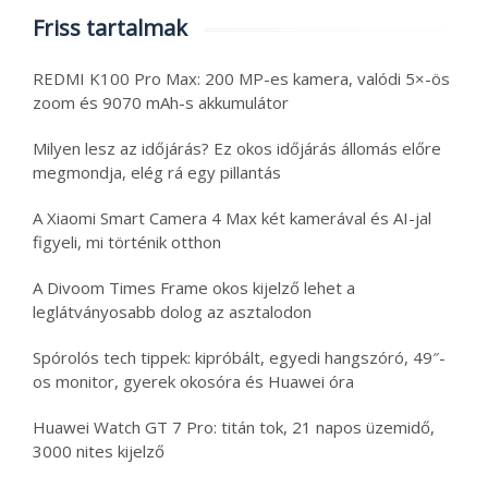
Friss tartalmak
REDMI K100 Pro Max: 200 MP-es kamera, valódi 5×-ös
zoom és 9070 mAh-s akkumulátor
Milyen lesz az időjárás? Ez okos időjárás állomás előre
megmondja, elég rá egy pillantás
A Xiaomi Smart Camera 4 Max két kamerával és AI-jal
figyeli, mi történik otthon
A Divoom Times Frame okos kijelző lehet a
leglátványosabb dolog az asztalodon
Spórolós tech tippek: kipróbált, egyedi hangszóró, 49″-
os monitor, gyerek okosóra és Huawei óra
Huawei Watch GT 7 Pro: titán tok, 21 napos üzemidő,
3000 nites kijelző