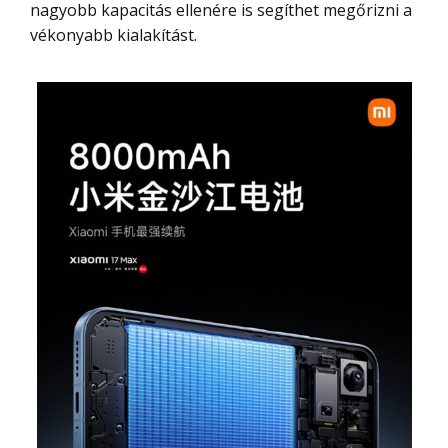
nagyobb kapacitás ellenére is segíthet megőrizni a
vékonyabb kialakítást.