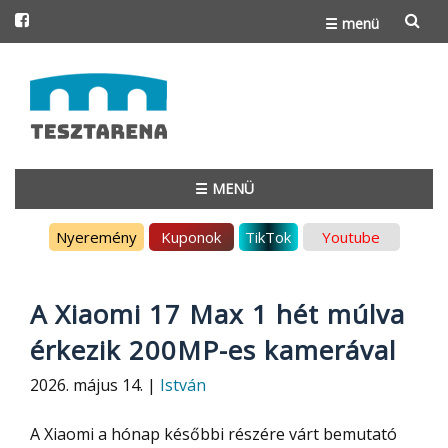
☰ menü
Skip
to
content
☰ MENÜ
Skip
Nyeremény
Kuponok
TikTok
Youtube
to
content
A Xiaomi 17 Max 1 hét múlva
érkezik 200MP-es kamerával
2026. május 14. |
István
A Xiaomi a hónap későbbi részére várt bemutató