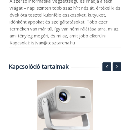
A szerző informatikai végzettségű és imádja a tech
világát – napi szinten több száz hírt néz át, értékel ki és
évek óta tesztel különféle eszközöket, kütyüket,
időnként appokat és szolgáltatásokat. Több ezer
terméken van már túl, így van némi rálátása arra, mi az,
ami tényleg megéri, és mi az, amit jobb elkerülni.
Kapcsolat: istvan@tesztarena.hu
Kapcsolódó tartalmak
.-
M
f
n
2