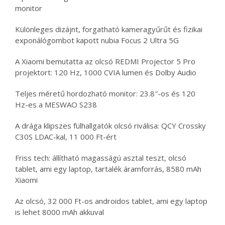
monitor
Különleges dizájnt, forgatható kameragyűrűt és fizikai
exponálógombot kapott nubia Focus 2 Ultra 5G
A Xiaomi bemutatta az olcsó REDMI Projector 5 Pro
projektort: 120 Hz, 1000 CVIA lumen és Dolby Audio
Teljes méretű hordozható monitor: 23.8″-os és 120
Hz-es a MESWAO S238
A drága klipszes fülhallgatók olcsó riválisa: QCY Crossky
C30S LDAC-kal, 11 000 Ft-ért
Friss tech: állítható magasságú asztal teszt, olcsó
tablet, ami egy laptop, tartalék áramforrás, 8580 mAh
Xiaomi
Az olcsó, 32 000 Ft-os androidos tablet, ami egy laptop
is lehet 8000 mAh akkuval