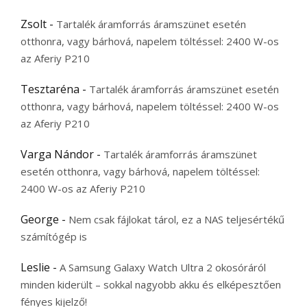
Zsolt
-
Tartalék áramforrás áramszünet esetén
otthonra, vagy bárhová, napelem töltéssel: 2400 W-os
az Aferiy P210
Tesztaréna
-
Tartalék áramforrás áramszünet esetén
otthonra, vagy bárhová, napelem töltéssel: 2400 W-os
az Aferiy P210
Varga Nándor
-
Tartalék áramforrás áramszünet
esetén otthonra, vagy bárhová, napelem töltéssel:
2400 W-os az Aferiy P210
George
-
Nem csak fájlokat tárol, ez a NAS teljesértékű
számítógép is
Leslie
-
A Samsung Galaxy Watch Ultra 2 okosóráról
minden kiderült – sokkal nagyobb akku és elképesztően
fényes kijelző!