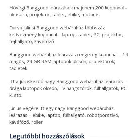
Hóvégi Banggood leárazások majdnem 200 kuponnal –
okosóra, projektor, tablet, ebike, motor is
Durva júliusi Banggood webáruház többszáz
kedvezmény kuponnal – laptop, tablet, PC, projektor,
fejhallgató, kávéfőző
Banggood webáruház leárazás rengeteg kuponnal – 14
magos, 24 GB RAM laptopok olcsón, projektorok,
tabletek
Itt a júliuskezdő nagy Banggood webáruház leárazás –
drága laptopok olcsón, TV hangszórók, fülhallgatók, PC-
k, stb.
Június végére itt egy nagy Banggood webáruház
leárazás – ebike, laptop, fülhallgató, robotporszívó,
kávéfőző, roller
Legutóbbi hozzászólások