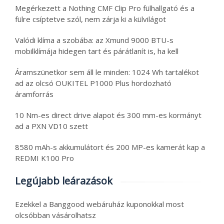
Megérkezett a Nothing CMF Clip Pro fülhallgató és a
fülre csíptetve szól, nem zárja ki a külvilágot
Valódi klíma a szobába: az Xmund 9000 BTU-s
mobilklímája hidegen tart és párátlanít is, ha kell
Áramszünetkor sem áll le minden: 1024 Wh tartalékot
ad az olcsó OUKITEL P1000 Plus hordozható
áramforrás
10 Nm-es direct drive alapot és 300 mm-es kormányt
ad a PXN VD10 szett
8580 mAh-s akkumulátort és 200 MP-es kamerát kap a
REDMI K100 Pro
Legújabb leárazások
Ezekkel a Banggood webáruház kuponokkal most
olcsóbban vásárolhatsz