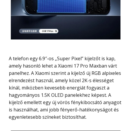
A telefon egy 6.9″-os „Super Pixel” kijelzőt is kap,
amely hasonló lehet a Xiaomi 17 Pro Maxban várt
panelhez. A Xiaomi szerint a kijelző új RGB alpixeles
elrendezést használ, amely közel 2K-s élességet
kínál, miközben kevesebb energiát fogyaszt a
hagyományos 1.5K OLED panelekhez képest. A
kijelző emellett egy új vörös fénykibocsátó anyagot
is használhat, ami jobb fényerő-hatékonyságot és
egyenletesebb színeket biztosíthat.