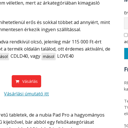
em véletlen, mert az árkategóriában kimagasló
Em
mentesen érkezik ingyen szállítással.
ad
a termék oldalán találod, ott érdemes aktiválni, de
CDLD40
, vagy
LOVE40
ásol
másol
F
Vásárlás
RE
k
Vásárlási úmutató itt
Te
T
e
ű kijelzővel, bár abból egy felsőkategóriásat
5