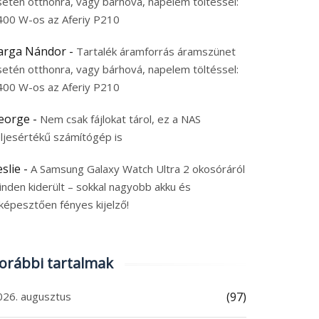
setén otthonra, vagy bárhová, napelem töltéssel:
400 W-os az Aferiy P210
arga Nándor
-
Tartalék áramforrás áramszünet
setén otthonra, vagy bárhová, napelem töltéssel:
400 W-os az Aferiy P210
eorge
-
Nem csak fájlokat tárol, ez a NAS
eljesértékű számítógép is
eslie
-
A Samsung Galaxy Watch Ultra 2 okosóráról
inden kiderült – sokkal nagyobb akku és
képesztően fényes kijelző!
orábbi tartalmak
026. augusztus
(97)