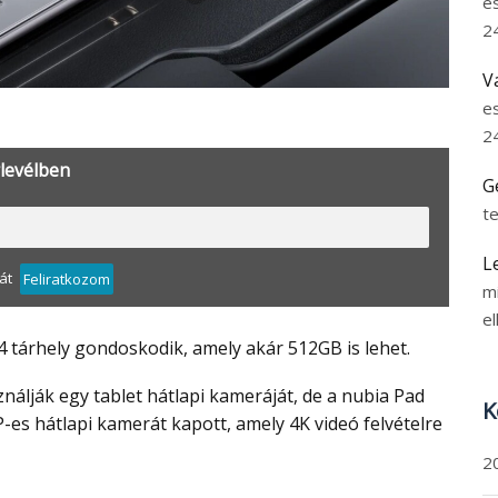
e
2
V
e
2
rlevélben
G
t
L
át
Feliratkozom
m
el
 4 tárhely gondoskodik, amely akár 512GB is lehet.
K
s hátlapi kamerát kapott, amely 4K videó felvételre
2