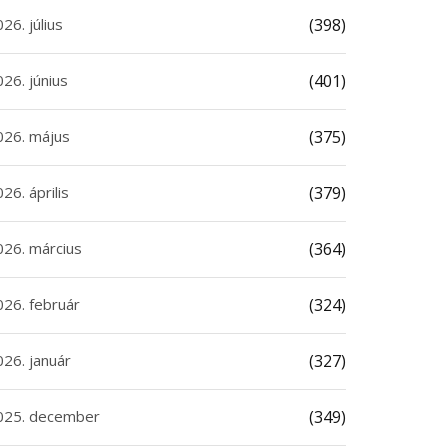
26. július
(398)
26. június
(401)
026. május
(375)
26. április
(379)
026. március
(364)
026. február
(324)
026. január
(327)
025. december
(349)