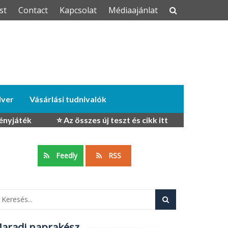
st
Contact
Kapcsolat
Médiaajánlat
dver
Vásárlási tudnivalók
ényjáték
⭐ Az összes új teszt és cikk itt
Feedly
RSS
aradj naprakész