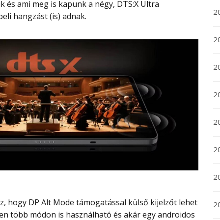
2
eli hangzást (is) adnak.
2
2
2
20
20
2
20
en több módon is használható és akár egy androidos