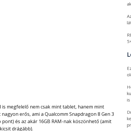
ak
A
l
R
5
L
E
o
H
ku
is
D
ert nagyon erős, ami a Qualcomm Snapdragon 8 Gen 3
k
ió pont) és az akár 16GB RAM-nak köszönhető (amit
pr
kicsit drágább).