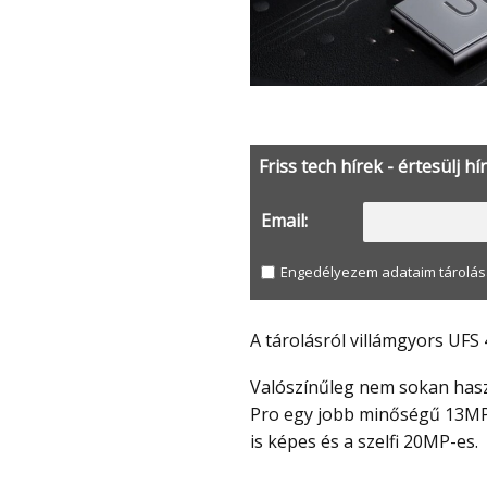
Friss tech hírek - értesülj hí
Email:
Engedélyezem adataim tárolás
A tárolásról villámgyors UFS
Valószínűleg nem sokan használják egy tablet hátlapi kameráját, de a nubia Pad
Pro egy jobb minőségű 13MP-e
is képes és a szelfi 20MP-es.