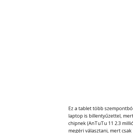
Ez a tablet több szempontból is megfelelő nem csak mint tablet, hanem mint
laptop is billentyűzettel, m
chipnek (AnTuTu 11 2.3 mill
megéri választani, mert csak 