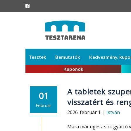
Skip
Tesztek
Bemutatók
Kedvezmény, kupo
to
content
Kuponok
A tabletek szupe
01
visszatért és ren
Február
2026. február 1. |
István
Mára már egész sok gyártó v