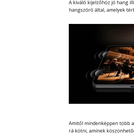
A kiváló kijelzőhöz jó hang illik és ami meg is kapunk a négy, DTS:X Ultra
hangszóró által, amelyek térb
Amitől mindenképpen több az, hogy DP Alt Mode támogatással külső kijelzőt lehet
rá kötni, aminek köszönhető