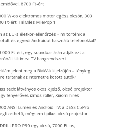
zemidővel, 8700 Ft-ért
000 W-os elektromos motor egész olcsón, 303
0 Ft-ért: HillMiles MilePop 1
n az EU-s életkor-ellenőrzés – mi történik a
otolt és egyedi Androidot használó telefonokkal?
9 000 Ft-ért, egy soundbar árán adják ezt a
ipróbált Ultimea TV hangrendszert
eklám jelent meg a BMW-k kijelzőjén – tényleg
re tartanak az internetre kötött autók?
iss tech: látványos okos kijelző, olcsó projektor
gy fényerővel, izmos roller, Xiaomi hírek
200 ANSI Lumen és Android TV: a DESS C5Pro
egfizethető, mégsem tipikus olcsó projektor
 DRILLPRO P30 egy olcsó, 7000 Ft-os,