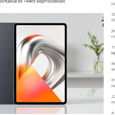
ontással és 144Hz képfrissítéssel.
ü
2
00
Jö
ro
1
k
R
er
Fr
na
2
m
A