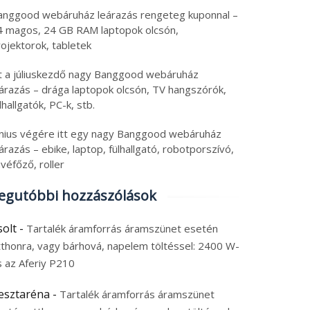
anggood webáruház leárazás rengeteg kuponnal –
4 magos, 24 GB RAM laptopok olcsón,
ojektorok, tabletek
tt a júliuskezdő nagy Banggood webáruház
eárazás – drága laptopok olcsón, TV hangszórók,
lhallgatók, PC-k, stb.
únius végére itt egy nagy Banggood webáruház
árazás – ebike, laptop, fülhallgató, robotporszívó,
véfőző, roller
egutóbbi hozzászólások
solt
-
Tartalék áramforrás áramszünet esetén
tthonra, vagy bárhová, napelem töltéssel: 2400 W-
s az Aferiy P210
esztaréna
-
Tartalék áramforrás áramszünet