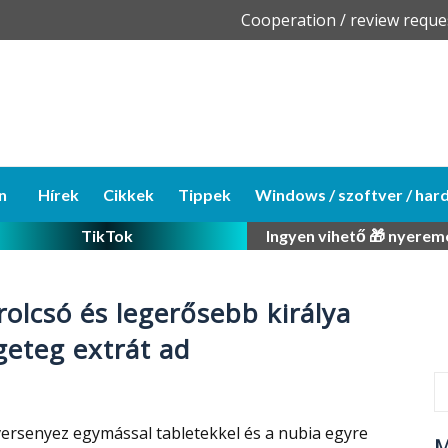
Skip
Cooperation / review reque
to
content
n
Hírek
Cikkek
Tippek
Windows / szoftver / har
TikTok
Ingyen vihető 🎁 nyerem
rolcsó és legerősebb királya
geteg extrát ad
ersenyez egymással tabletekkel és a nubia egyre
M