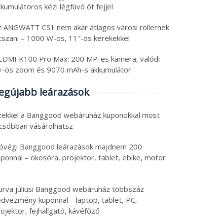
kumulátoros kézi légfúvó öt fejjel
z ANGWATT CS1 nem akar átlagos városi rollernek
átszani – 1000 W-os, 11″-os kerekekkel
EDMI K100 Pro Max: 200 MP-es kamera, valódi
×-ös zoom és 9070 mAh-s akkumulátor
egújabb leárazások
zekkel a Banggood webáruház kuponokkal most
lcsóbban vásárolhatsz
óvégi Banggood leárazások majdnem 200
ponnal – okosóra, projektor, tablet, ebike, motor
urva júliusi Banggood webáruház többszáz
edvezmény kuponnal – laptop, tablet, PC,
ojektor, fejhallgató, kávéfőző