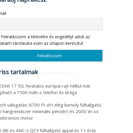
ail
Feliratkozom a hírlevélre és engedélyt adok az
ataim tárolására ezen az űrlapon keresztül
riss tartalmak
DMI 17 5G: hivatalos európai rajt nélkül már
apható a 7500 mAh-s telefon és drága
ch válogatás: 8700 Ft-ért elég komoly fülhallgató,
V hangrendszer minimális pénzért és 2000 W-os
lektromos motor
0 dB-es ANC-s QCY fülhallgató appal és 11 órás