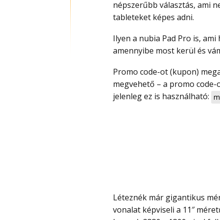
népszerűbb választás, ami n
tableteket képes adni.
Ilyen a nubia Pad Pro is, ami hihetetlenül erős és sokkal többet ad annyiért, mint
amennyibe most kerül és vám
Promo code-ot (kupon) megadva rendkívül olcsó, jelenleg már 115 000 Ft-ért
megvehető – a promo code-ot 
jelenleg ez is használható:
m
Léteznék már gigantikus méretű tabletek, de a nubia Pad Pro a hagyományos
vonalat képviseli a 11″ méret