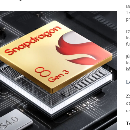
B
1
pr
I
l
fü
J
le
ká
L
Z
o
o
T