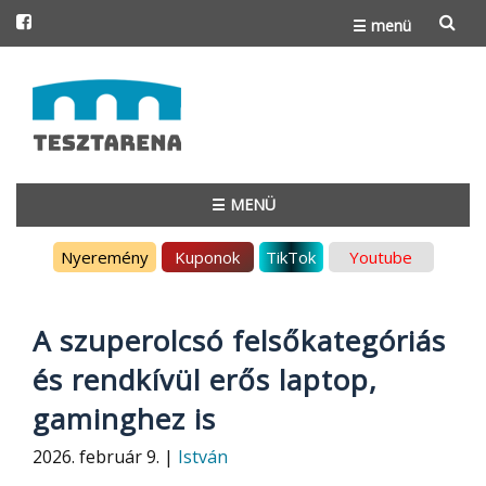
☰ menü
Skip
to
content
☰ MENÜ
Skip
Nyeremény
Kuponok
TikTok
Youtube
to
content
A szuperolcsó felsőkategóriás
és rendkívül erős laptop,
gaminghez is
2026. február 9. |
István