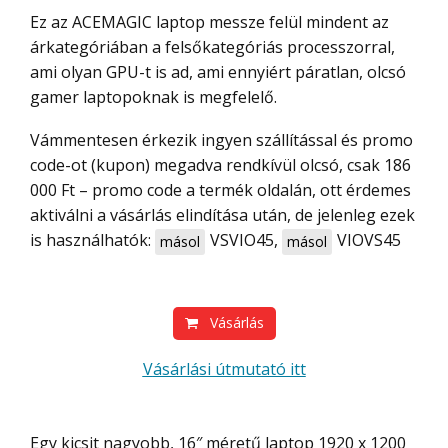
Ez az ACEMAGIC laptop messze felül mindent az
árkategóriában a felsőkategóriás processzorral,
ami olyan GPU-t is ad, ami ennyiért páratlan, olcsó
gamer laptopoknak is megfelelő.
Vámmentesen érkezik ingyen szállítással és promo
code-ot (kupon) megadva rendkívül olcsó, csak 186
000 Ft – promo code a termék oldalán, ott érdemes
aktiválni a vásárlás elindítása után, de jelenleg ezek
is használhatók:
VSVIO45
,
VIOVS45
másol
másol
Vásárlás
Vásárlási útmutató itt
Egy kicsit nagyobb, 16″ méretű laptop 1920 x 1200