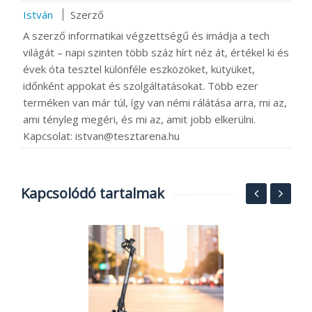
István
Szerző
A szerző informatikai végzettségű és imádja a tech
világát – napi szinten több száz hírt néz át, értékel ki és
évek óta tesztel különféle eszközöket, kütyüket,
időnként appokat és szolgáltatásokat. Több ezer
terméken van már túl, így van némi rálátása arra, mi az,
ami tényleg megéri, és mi az, amit jobb elkerülni.
Kapcsolat: istvan@tesztarena.hu
Kapcsolódó tartalmak
M
i
r
2