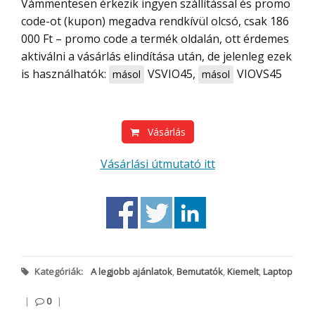
Vámmentesen érkezik ingyen szállítással és promo
code-ot (kupon) megadva rendkívül olcsó, csak 186
000 Ft – promo code a termék oldalán, ott érdemes
aktiválni a vásárlás elindítása után, de jelenleg ezek
is használhatók:
VSVIO45
,
VIOVS45
másol
másol
Vásárlás
Vásárlási útmutató itt
Kategóriák:
A legjobb ajánlatok
,
Bemutatók
,
Kiemelt
,
Laptop
|
0
|