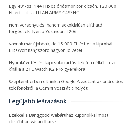
Egy 49″-os, 144 Hz-es óriásmonitor olcsón, 120 000
Ft-ért – itt a TITAN ARMY C49SHC
Nem versenyülés, hanem sokoldalúan állítható
forgószék: ilyen a Yoranson T206
Vannak már újabbak, de 15 000 Ft-ért ez a kipróbált
BlitzWolf hangszóró nagyon jó vétel
Nyomkövetés és kapcsolattartás telefon nélkül – ezt
kínálja a ZTE Watch K2 Pro gyerekóra
Szeptemberben eltűnik a Google Assistant az androidos
telefonokról, a Gemini veszi át a helyét
Legújabb leárazások
Ezekkel a Banggood webáruház kuponokkal most
olcsóbban vásárolhatsz