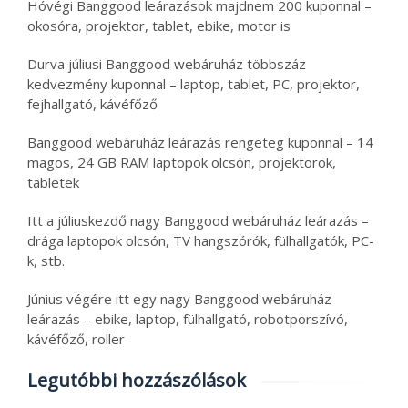
Hóvégi Banggood leárazások majdnem 200 kuponnal –
okosóra, projektor, tablet, ebike, motor is
Durva júliusi Banggood webáruház többszáz
kedvezmény kuponnal – laptop, tablet, PC, projektor,
fejhallgató, kávéfőző
Banggood webáruház leárazás rengeteg kuponnal – 14
magos, 24 GB RAM laptopok olcsón, projektorok,
tabletek
Itt a júliuskezdő nagy Banggood webáruház leárazás –
drága laptopok olcsón, TV hangszórók, fülhallgatók, PC-
k, stb.
Június végére itt egy nagy Banggood webáruház
leárazás – ebike, laptop, fülhallgató, robotporszívó,
kávéfőző, roller
Legutóbbi hozzászólások