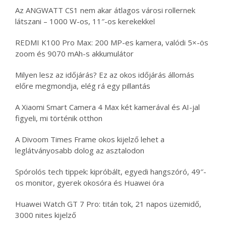
Az ANGWATT CS1 nem akar átlagos városi rollernek
látszani – 1000 W-os, 11″-os kerekekkel
REDMI K100 Pro Max: 200 MP-es kamera, valódi 5×-ös
zoom és 9070 mAh-s akkumulátor
Milyen lesz az időjárás? Ez az okos időjárás állomás
előre megmondja, elég rá egy pillantás
A Xiaomi Smart Camera 4 Max két kamerával és AI-jal
figyeli, mi történik otthon
A Divoom Times Frame okos kijelző lehet a
leglátványosabb dolog az asztalodon
Spórolós tech tippek: kipróbált, egyedi hangszóró, 49″-
os monitor, gyerek okosóra és Huawei óra
Huawei Watch GT 7 Pro: titán tok, 21 napos üzemidő,
3000 nites kijelző