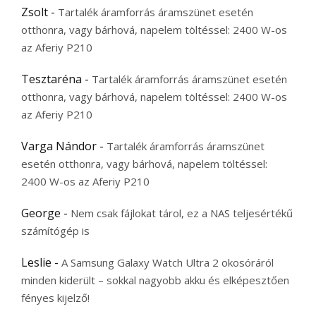
Zsolt
-
Tartalék áramforrás áramszünet esetén
otthonra, vagy bárhová, napelem töltéssel: 2400 W-os
az Aferiy P210
Tesztaréna
-
Tartalék áramforrás áramszünet esetén
otthonra, vagy bárhová, napelem töltéssel: 2400 W-os
az Aferiy P210
Varga Nándor
-
Tartalék áramforrás áramszünet
esetén otthonra, vagy bárhová, napelem töltéssel:
2400 W-os az Aferiy P210
George
-
Nem csak fájlokat tárol, ez a NAS teljesértékű
számítógép is
Leslie
-
A Samsung Galaxy Watch Ultra 2 okosóráról
minden kiderült – sokkal nagyobb akku és elképesztően
fényes kijelző!