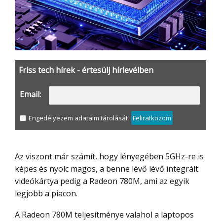
Friss tech hírek - értesülj hírlevélben
Email:
Engedélyezem adataim tárolását
Feliratkozom
Az viszont már számít, hogy lényegében 5GHz-re is
képes és nyolc magos, a benne lévő lévő integrált
videókártya pedig a Radeon 780M, ami az egyik
legjobb a piacon.
A Radeon 780M teljesítménye valahol a laptopos