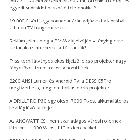
Jön az EU-s életkor-ellenőrzés – mi történik a rootolt és
egyedi Androidot használó telefonokkal?
19 000 Ft-ért, egy soundbar árán adják ezt a kipróbált
Ultimea TV hangrendszert
Reklám jelent meg a BMW-k kijelzőjén – tényleg erre
tartanak az internetre kötött autók?
Friss tech: látványos okos kijelző, olcsó projektor nagy
fényerővel, izmos roller, Xiaomi hírek
2200 ANSI Lumen és Android TV: a DESS C5Pro
megfizethető, mégsem tipikus olcsó projektor
A DRILLPRO P30 egy olcsó, 7000 Ft-os, akkumulátoros
kézi légfúvó öt fejjel
Az ANGWATT CS1 nem akar átlagos városi rollernek
látszani – 1000 W-os, 11″-os kerekekkel