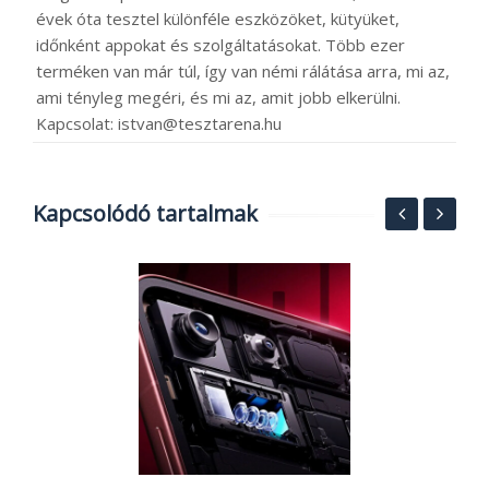
évek óta tesztel különféle eszközöket, kütyüket,
időnként appokat és szolgáltatásokat. Több ezer
terméken van már túl, így van némi rálátása arra, mi az,
ami tényleg megéri, és mi az, amit jobb elkerülni.
Kapcsolat: istvan@tesztarena.hu
Kapcsolódó tartalmak
MI
A
k
o
2