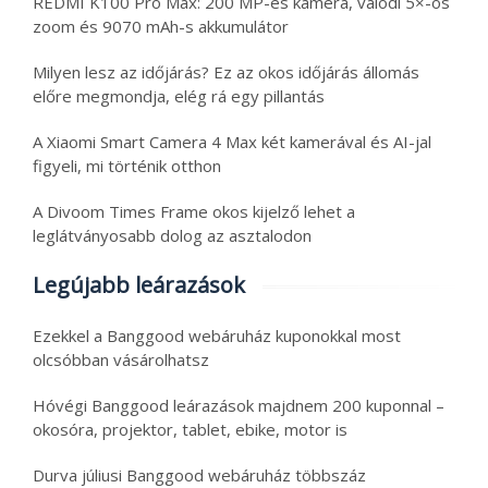
REDMI K100 Pro Max: 200 MP-es kamera, valódi 5×-ös
zoom és 9070 mAh-s akkumulátor
Milyen lesz az időjárás? Ez az okos időjárás állomás
előre megmondja, elég rá egy pillantás
A Xiaomi Smart Camera 4 Max két kamerával és AI-jal
figyeli, mi történik otthon
A Divoom Times Frame okos kijelző lehet a
leglátványosabb dolog az asztalodon
Legújabb leárazások
Ezekkel a Banggood webáruház kuponokkal most
olcsóbban vásárolhatsz
Hóvégi Banggood leárazások majdnem 200 kuponnal –
okosóra, projektor, tablet, ebike, motor is
Durva júliusi Banggood webáruház többszáz