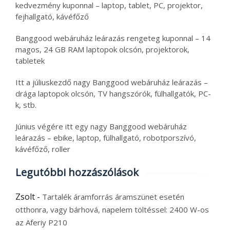
kedvezmény kuponnal – laptop, tablet, PC, projektor,
fejhallgató, kávéfőző
Banggood webáruház leárazás rengeteg kuponnal – 14
magos, 24 GB RAM laptopok olcsón, projektorok,
tabletek
Itt a júliuskezdő nagy Banggood webáruház leárazás –
drága laptopok olcsón, TV hangszórók, fülhallgatók, PC-
k, stb.
Június végére itt egy nagy Banggood webáruház
leárazás – ebike, laptop, fülhallgató, robotporszívó,
kávéfőző, roller
Legutóbbi hozzászólások
Zsolt
-
Tartalék áramforrás áramszünet esetén
otthonra, vagy bárhová, napelem töltéssel: 2400 W-os
az Aferiy P210