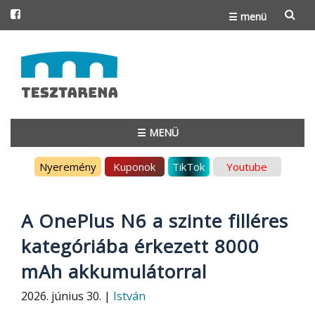
☰ menü
Skip
to
content
☰ MENÜ
Skip
Nyeremény
Kuponok
TikTok
Youtube
to
content
A OnePlus N6 a szinte filléres
kategóriába érkezett 8000
mAh akkumulátorral
2026. június 30. |
István