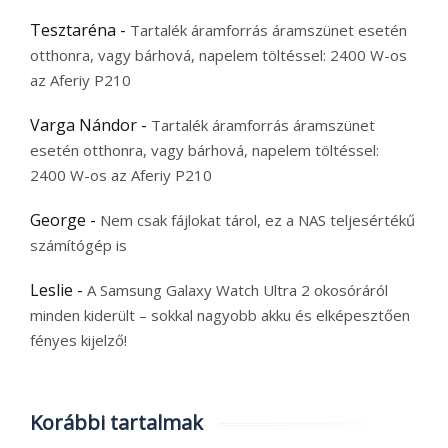
Tesztaréna
-
Tartalék áramforrás áramszünet esetén
otthonra, vagy bárhová, napelem töltéssel: 2400 W-os
az Aferiy P210
Varga Nándor
-
Tartalék áramforrás áramszünet
esetén otthonra, vagy bárhová, napelem töltéssel:
2400 W-os az Aferiy P210
George
-
Nem csak fájlokat tárol, ez a NAS teljesértékű
számítógép is
Leslie
-
A Samsung Galaxy Watch Ultra 2 okosóráról
minden kiderült – sokkal nagyobb akku és elképesztően
fényes kijelző!
Korábbi tartalmak