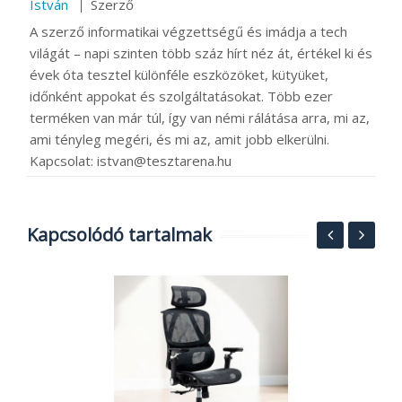
István
Szerző
A szerző informatikai végzettségű és imádja a tech
világát – napi szinten több száz hírt néz át, értékel ki és
évek óta tesztel különféle eszközöket, kütyüket,
időnként appokat és szolgáltatásokat. Több ezer
terméken van már túl, így van némi rálátása arra, mi az,
ami tényleg megéri, és mi az, amit jobb elkerülni.
Kapcsolat: istvan@tesztarena.hu
Kapcsolódó tartalmak
N
t
K
2