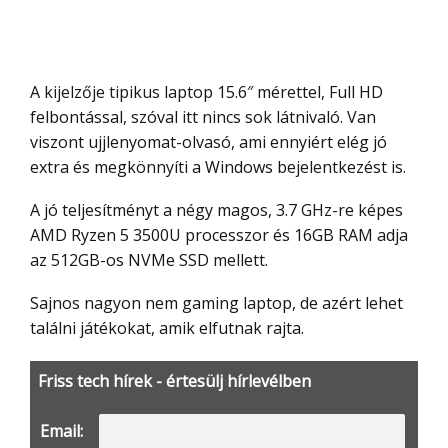
A kijelzője tipikus laptop 15.6″ mérettel, Full HD
felbontással, szóval itt nincs sok látnivaló. Van
viszont ujjlenyomat-olvasó, ami ennyiért elég jó
extra és megkönnyíti a Windows bejelentkezést is.
A jó teljesítményt a négy magos, 3.7 GHz-re képes
AMD Ryzen 5 3500U processzor és 16GB RAM adja
az 512GB-os NVMe SSD mellett.
Sajnos nagyon nem gaming laptop, de azért lehet
találni játékokat, amik elfutnak rajta.
Friss tech hírek - értesülj hírlevélben
Email: