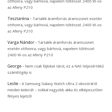
otthonra, vagy bárhová, napelem töltéssel: 2400 W-os
az Aferiy P210
Tesztaréna
-
Tartalék áramforrás áramszünet esetén
otthonra, vagy bárhová, napelem töltéssel: 2400 W-os
az Aferiy P210
Varga Nándor
-
Tartalék áramforrás áramszünet
esetén otthonra, vagy bárhová, napelem töltéssel:
2400 W-os az Aferiy P210
George
-
Nem csak fájlokat tárol, ez a NAS teljesértékű
számítógép is
Leslie
-
A Samsung Galaxy Watch Ultra 2 okosóráról
minden kiderült – sokkal nagyobb akku és elképesztően
fényes kijelző!