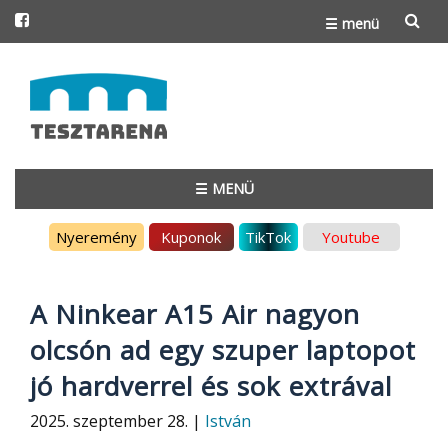
☰ menü
Skip
to
content
☰ MENÜ
Skip
Nyeremény
Kuponok
TikTok
Youtube
to
content
A Ninkear A15 Air nagyon
olcsón ad egy szuper laptopot
jó hardverrel és sok extrával
2025. szeptember 28. |
István