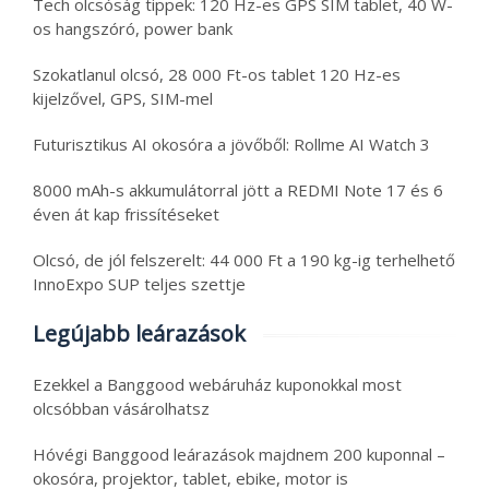
Tech olcsóság tippek: 120 Hz-es GPS SIM tablet, 40 W-
os hangszóró, power bank
Szokatlanul olcsó, 28 000 Ft-os tablet 120 Hz-es
kijelzővel, GPS, SIM-mel
Futurisztikus AI okosóra a jövőből: Rollme AI Watch 3
8000 mAh-s akkumulátorral jött a REDMI Note 17 és 6
éven át kap frissítéseket
Olcsó, de jól felszerelt: 44 000 Ft a 190 kg-ig terhelhető
InnoExpo SUP teljes szettje
Legújabb leárazások
Ezekkel a Banggood webáruház kuponokkal most
olcsóbban vásárolhatsz
Hóvégi Banggood leárazások majdnem 200 kuponnal –
okosóra, projektor, tablet, ebike, motor is