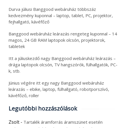
Durva júliusi Banggood webáruház többszáz
kedvezmény kuponnal – laptop, tablet, PC, projektor,
fejhallgató, kávéfőző
Banggood webáruház leárazás rengeteg kuponnal – 14
magos, 24 GB RAM laptopok olcsón, projektorok,
tabletek
Itt a júliuskezdő nagy Banggood webáruház leárazás –
drága laptopok olcsón, TV hangszórók, fülhallgatók, PC-
k, stb.
Június végére itt egy nagy Banggood webáruház
leárazás – ebike, laptop, fülhallgató, robotporszívó,
kávéfőző, roller
Legutóbbi hozzászólások
Zsolt
-
Tartalék áramforrás áramszünet esetén