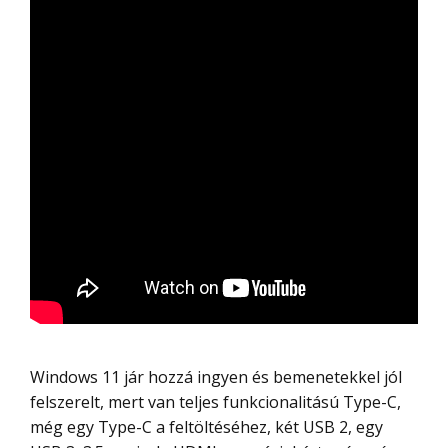
Windows 11 jár hozzá ingyen és bemenetekkel jól
felszerelt, mert van teljes funkcionalitású Type-C,
még egy Type-C a feltöltéséhez, két USB 2, egy