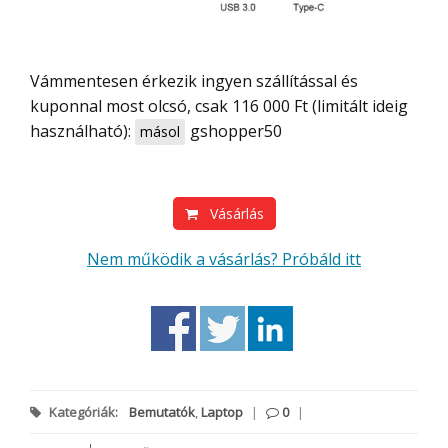
Vámmentesen érkezik ingyen szállítással és
kuponnal most olcsó, csak 116 000 Ft (limitált ideig
használható):
gshopper50
másol
Vásárlás
Nem működik a vásárlás? Próbáld itt
Kategóriák:
Bemutatók
,
Laptop
|
0
|