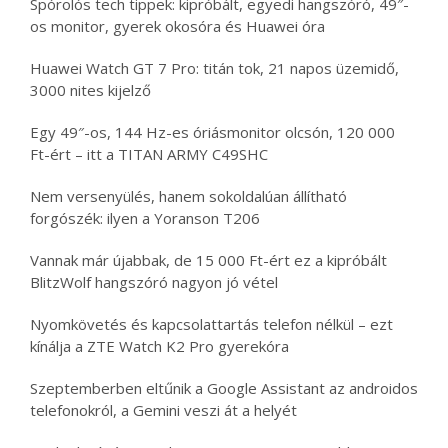
Spórolós tech tippek: kipróbált, egyedi hangszóró, 49″-
os monitor, gyerek okosóra és Huawei óra
Huawei Watch GT 7 Pro: titán tok, 21 napos üzemidő,
3000 nites kijelző
Egy 49″-os, 144 Hz-es óriásmonitor olcsón, 120 000
Ft-ért – itt a TITAN ARMY C49SHC
Nem versenyülés, hanem sokoldalúan állítható
forgószék: ilyen a Yoranson T206
Vannak már újabbak, de 15 000 Ft-ért ez a kipróbált
BlitzWolf hangszóró nagyon jó vétel
Nyomkövetés és kapcsolattartás telefon nélkül – ezt
kínálja a ZTE Watch K2 Pro gyerekóra
Szeptemberben eltűnik a Google Assistant az androidos
telefonokról, a Gemini veszi át a helyét