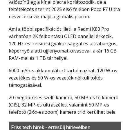
valószínűleg a kínai piacra korlátozódik, de a
feltételezés szerint 2025 első felében Poco F7 Ultra
névvel érkezik majd a globális piacon.
Ami a többi specifikációt illeti, a Redmi K80 Pro
várhatóan 2K felbontású OLED panellel érkezik,
120 Hz-es frissítési gyakorisággal és ultrahangos,
képernyő alatti ujjlenyomat-olvasóval, akár 16 GB
RAM-mal és 1 TB tárhellyel.
6000 mAh-s akkumulátort tartalmazhat, 120 W-os
vezetékes és 50 W-os vezeték nélküli töltés
támogatásával.
20 megapixeles szelfi kamera, 50 MP-es fő kamera
(OIS), 32 MP-es ultraszéles, valamint 50 MP-es
telefotó (2.6x-es zoom) kamera trió kerülhet bele.
Friss tech hírek - értesülj hírlevélben