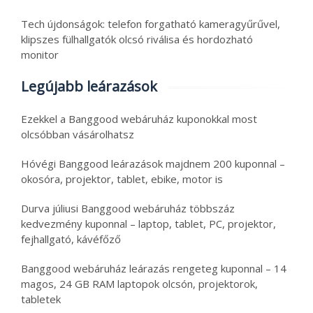
Tech újdonságok: telefon forgatható kameragyűrűvel,
klipszes fülhallgatók olcsó riválisa és hordozható
monitor
Legújabb leárazások
Ezekkel a Banggood webáruház kuponokkal most
olcsóbban vásárolhatsz
Hóvégi Banggood leárazások majdnem 200 kuponnal –
okosóra, projektor, tablet, ebike, motor is
Durva júliusi Banggood webáruház többszáz
kedvezmény kuponnal – laptop, tablet, PC, projektor,
fejhallgató, kávéfőző
Banggood webáruház leárazás rengeteg kuponnal – 14
magos, 24 GB RAM laptopok olcsón, projektorok,
tabletek