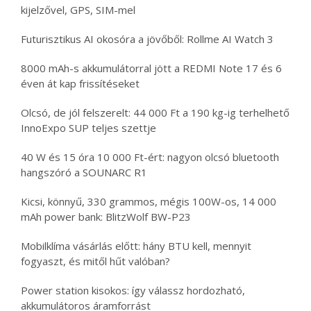
kijelzővel, GPS, SIM-mel
Futurisztikus AI okosóra a jövőből: Rollme AI Watch 3
8000 mAh-s akkumulátorral jött a REDMI Note 17 és 6
éven át kap frissítéseket
Olcsó, de jól felszerelt: 44 000 Ft a 190 kg-ig terhelhető
InnoExpo SUP teljes szettje
40 W és 15 óra 10 000 Ft-ért: nagyon olcsó bluetooth
hangszóró a SOUNARC R1
Kicsi, könnyű, 330 grammos, mégis 100W-os, 14 000
mAh power bank: BlitzWolf BW-P23
Mobilklíma vásárlás előtt: hány BTU kell, mennyit
fogyaszt, és mitől hűt valóban?
Power station kisokos: így válassz hordozható,
akkumulátoros áramforrást