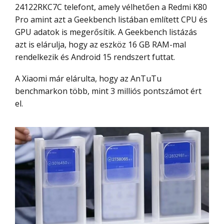
24122RKC7C telefont, amely vélhetően a Redmi K80
Pro amint azt a Geekbench listában említett CPU és
GPU adatok is megerősítik. A Geekbench listázás
azt is elárulja, hogy az eszköz 16 GB RAM-mal
rendelkezik és Android 15 rendszert futtat.
A Xiaomi már elárulta, hogy az AnTuTu
benchmarkon több, mint 3 milliós pontszámot ért
el.