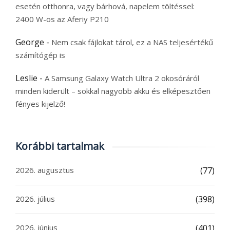
esetén otthonra, vagy bárhová, napelem töltéssel:
2400 W-os az Aferiy P210
George
-
Nem csak fájlokat tárol, ez a NAS teljesértékű
számítógép is
Leslie
-
A Samsung Galaxy Watch Ultra 2 okosóráról
minden kiderült – sokkal nagyobb akku és elképesztően
fényes kijelző!
Korábbi tartalmak
2026. augusztus
(77)
2026. július
(398)
2026. június
(401)