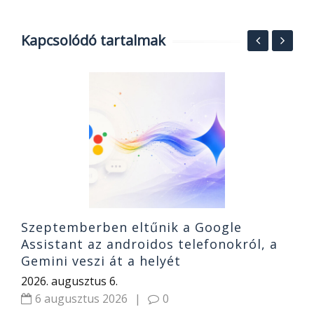
Kapcsolódó tartalmak
s
8
N
2
Szeptemberben eltűnik a Google
Assistant az androidos telefonokról, a
Gemini veszi át a helyét
2026. augusztus 6.
6 augusztus 2026
|
0