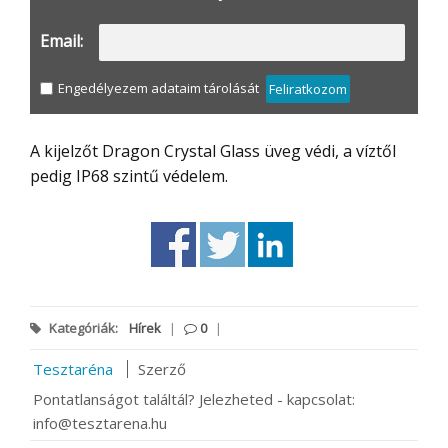
Email:
Engedélyezem adataim tárolását
Feliratkozom
A kijelzőt Dragon Crystal Glass üveg védi, a víztől
pedig IP68 szintű védelem.
Kategóriák:
Hírek
|
0
|
Tesztaréna
Szerző
Pontatlanságot találtál? Jelezheted - kapcsolat:
info@tesztarena.hu