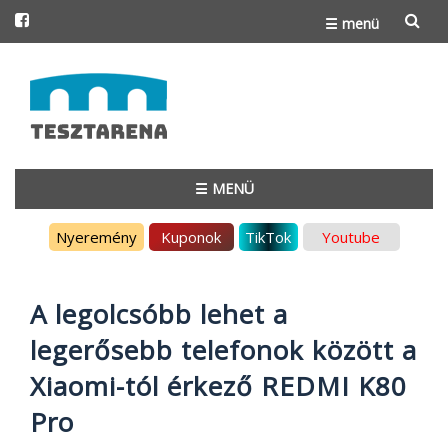
☰ menü
Skip
to
content
☰ MENÜ
Skip
Nyeremény
Kuponok
TikTok
Youtube
to
content
A legolcsóbb lehet a
legerősebb telefonok között a
Xiaomi-tól érkező REDMI K80
Pro