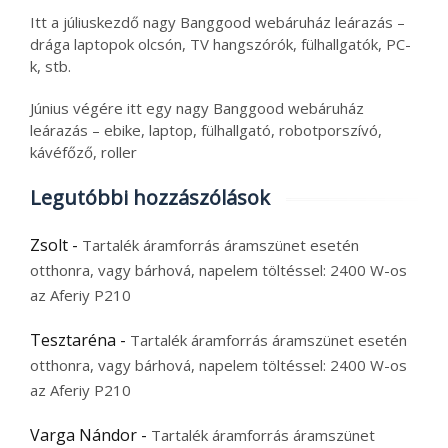
Itt a júliuskezdő nagy Banggood webáruház leárazás –
drága laptopok olcsón, TV hangszórók, fülhallgatók, PC-
k, stb.
Június végére itt egy nagy Banggood webáruház
leárazás – ebike, laptop, fülhallgató, robotporszívó,
kávéfőző, roller
Legutóbbi hozzászólások
Zsolt
-
Tartalék áramforrás áramszünet esetén
otthonra, vagy bárhová, napelem töltéssel: 2400 W-os
az Aferiy P210
Tesztaréna
-
Tartalék áramforrás áramszünet esetén
otthonra, vagy bárhová, napelem töltéssel: 2400 W-os
az Aferiy P210
Varga Nándor
-
Tartalék áramforrás áramszünet