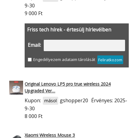
9-30
9 000 Ft
Friss tech hírek - értesülj hírlevélben
Email:
Engedélyezem adataim tárolását
Feliratkozom
Original Lenovo LP5 pro true wireless 2024
Upgraded Ver…
Kupon:
gshopper20
Érvényes: 2025-
másol
9-30
8 000 Ft
Xiaomi Wireless Mouse 3