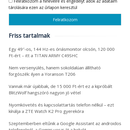
Feliratkozom a hírlevélre és engedélyt adok az adataim
tárolására ezen az űrlapon keresztül
Friss tartalmak
Egy 49″-os, 144 Hz-es óriásmonitor olcsón, 120 000
Ft-ért – itt a TITAN ARMY C49SHC
Nem versenyülés, hanem sokoldalúan állítható
forgószék: ilyen a Yoranson T206
Vannak már újabbak, de 15 000 Ft-ért ez a kipróbált
BlitzWolf hangszóró nagyon jó vétel
Nyomkövetés és kapcsolattartás telefon nélkül – ezt
kínálja a ZTE Watch K2 Pro gyerekóra
Szeptemberben eltűnik a Google Assistant az androidos
telefonokról, a Gemini veszi át a helyét