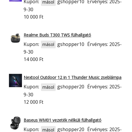
Kupon:
gshopper10
Érvényes: 2025-
másol
9-30
10 000 Ft
Realme Buds T300 TWS fülhallgató
Kupon:
gshopper10
Érvényes: 2025-
másol
9-30
14 000 Ft
Nextool Outdoor 12 in 1 Thunder Music zseblámpa
Kupon:
gshopper20
Érvényes: 2025-
másol
9-30
12 000 Ft
Baseus WM01 vezeték nélküli fülhallgató
Kupon:
gshopper20
Érvényes: 2025-
másol