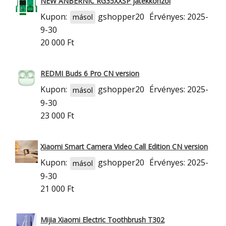
NEW ANBERNIC RG35XXSP játékkonzol
Kupon:
gshopper20
Érvényes: 2025-
másol
9-30
20 000 Ft
REDMI Buds 6 Pro CN version
Kupon:
gshopper20
Érvényes: 2025-
másol
9-30
23 000 Ft
Xiaomi Smart Camera Video Call Edition CN version
Kupon:
gshopper20
Érvényes: 2025-
másol
9-30
21 000 Ft
Mijia Xiaomi Electric Toothbrush T302