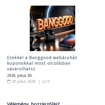
H
2
C-
t
20
Ezekkel a Banggood webáruház
kuponokkal most olcsóbban
vásárolhatsz
2026. július 30.
30 július 2026
|
0
Vélemény, hozzászólás?