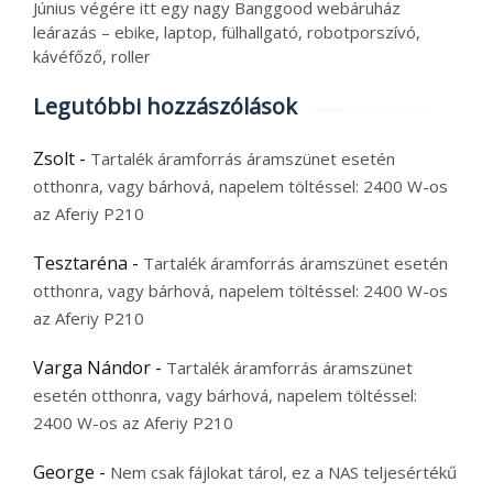
Június végére itt egy nagy Banggood webáruház
leárazás – ebike, laptop, fülhallgató, robotporszívó,
kávéfőző, roller
Legutóbbi hozzászólások
Zsolt
-
Tartalék áramforrás áramszünet esetén
otthonra, vagy bárhová, napelem töltéssel: 2400 W-os
az Aferiy P210
Tesztaréna
-
Tartalék áramforrás áramszünet esetén
otthonra, vagy bárhová, napelem töltéssel: 2400 W-os
az Aferiy P210
Varga Nándor
-
Tartalék áramforrás áramszünet
esetén otthonra, vagy bárhová, napelem töltéssel:
2400 W-os az Aferiy P210
George
-
Nem csak fájlokat tárol, ez a NAS teljesértékű