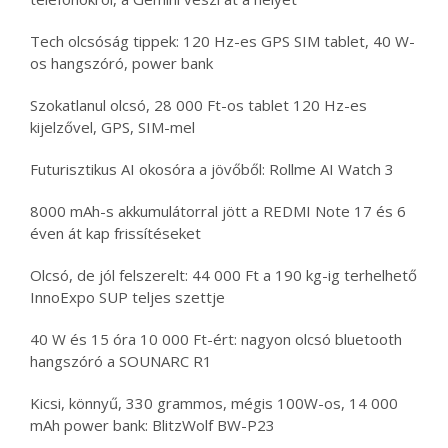
Tech olcsóság tippek: 120 Hz-es GPS SIM tablet, 40 W-
os hangszóró, power bank
Szokatlanul olcsó, 28 000 Ft-os tablet 120 Hz-es
kijelzővel, GPS, SIM-mel
Futurisztikus AI okosóra a jövőből: Rollme AI Watch 3
8000 mAh-s akkumulátorral jött a REDMI Note 17 és 6
éven át kap frissítéseket
Olcsó, de jól felszerelt: 44 000 Ft a 190 kg-ig terhelhető
InnoExpo SUP teljes szettje
40 W és 15 óra 10 000 Ft-ért: nagyon olcsó bluetooth
hangszóró a SOUNARC R1
Kicsi, könnyű, 330 grammos, mégis 100W-os, 14 000
mAh power bank: BlitzWolf BW-P23