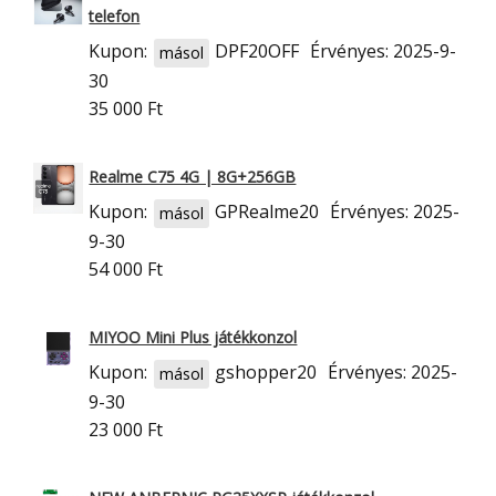
telefon
Kupon:
DPF20OFF
Érvényes: 2025-9-
másol
30
35 000 Ft
Realme C75 4G | 8G+256GB
Kupon:
GPRealme20
Érvényes: 2025-
másol
9-30
54 000 Ft
MIYOO Mini Plus játékkonzol
Kupon:
gshopper20
Érvényes: 2025-
másol
9-30
23 000 Ft