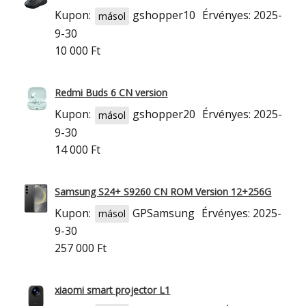
Kupon:
gshopper10
Érvényes: 2025-
másol
9-30
10 000 Ft
Redmi Buds 6 CN version
Kupon:
gshopper20
Érvényes: 2025-
másol
9-30
14 000 Ft
Samsung S24+ S9260 CN ROM Version 12+256G
Kupon:
GPSamsung
Érvényes: 2025-
másol
9-30
257 000 Ft
xiaomi smart projector L1