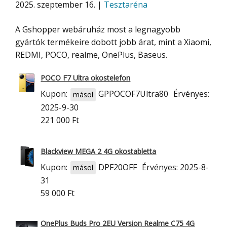
2025. szeptember 16. |
Tesztaréna
A Gshopper webáruház most a legnagyobb
gyártók termékeire dobott jobb árat, mint a Xiaomi,
REDMI, POCO, realme, OnePlus, Baseus.
POCO F7 Ultra okostelefon
Kupon:
GPPOCOF7Ultra80
Érvényes:
másol
2025-9-30
221 000 Ft
Blackview MEGA 2 4G okostabletta
Kupon:
DPF20OFF
Érvényes: 2025-8-
másol
31
59 000 Ft
OnePlus Buds Pro 2EU Version Realme C75 4G