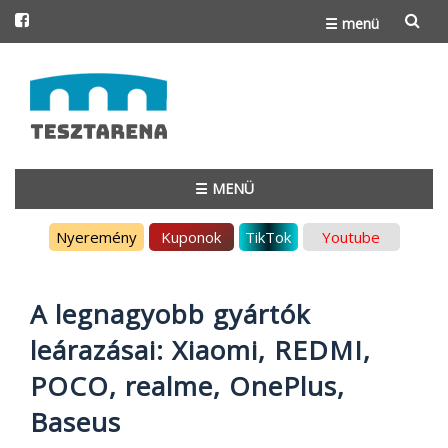
☰ menü
Skip
to
content
☰ MENÜ
Skip
Nyeremény
Kuponok
TikTok
Youtube
to
content
A legnagyobb gyártók
leárazásai: Xiaomi, REDMI,
POCO, realme, OnePlus,
Baseus