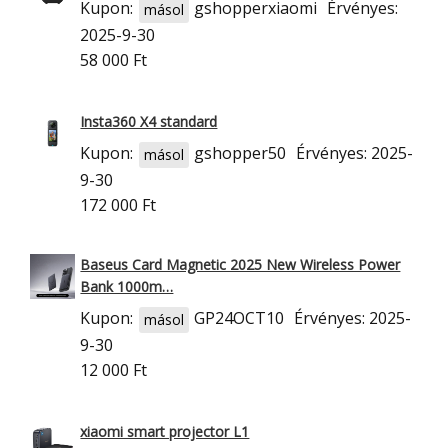
Kupon:
gshopperxiaomi
Érvényes:
másol
2025-9-30
58 000 Ft
Insta360 X4 standard
Kupon:
gshopper50
Érvényes: 2025-
másol
9-30
172 000 Ft
Baseus Card Magnetic 2025 New Wireless Power
Bank 1000m…
Kupon:
GP24OCT10
Érvényes: 2025-
másol
9-30
12 000 Ft
xiaomi smart projector L1