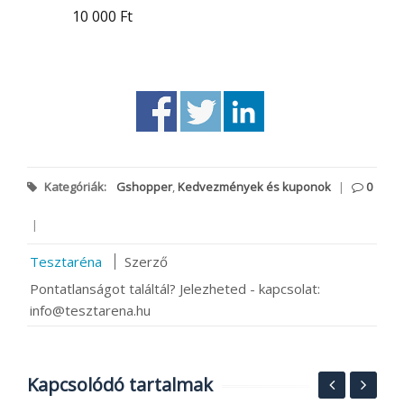
10 000 Ft
Kategóriák:
Gshopper
,
Kedvezmények és kuponok
|
0
|
Tesztaréna
Szerző
Pontatlanságot találtál? Jelezheted - kapcsolat:
info@tesztarena.hu
Kapcsolódó tartalmak