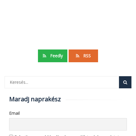
Feedly
RSS
Maradj naprakész
Email