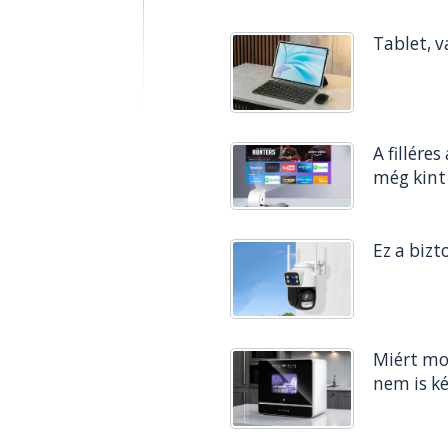
Tablet, v
A fillére
még kint 
Ez a bizt
Miért mo
nem is ké