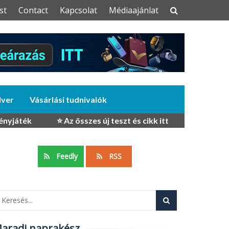
st
Contact
Kapcsolat
Médiaajánlat
dver
Vásárlási tudnivalók
ényjáték
⭐ Az összes új teszt és cikk itt
Feedly
RSS
aradj naprakész