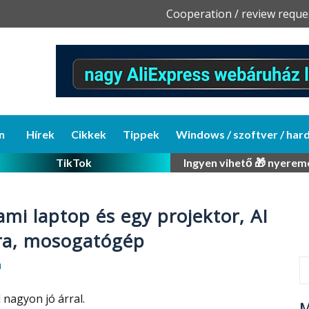
Skip
Cooperation / review reque
to
content
n
Hírek
Cikkek
Tippek
Windows / szoftver / har
TikTok
Ingyen vihető 🎁 nyerem
, ami laptop és egy projektor, AI
ra, mosogatógép
a
 nagyon jó árral.
M