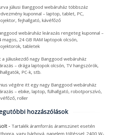
urva júliusi Banggood webáruház többszáz
edvezmény kuponnal – laptop, tablet, PC,
ojektor, fejhallgató, kávéfőző
anggood webáruház leárazás rengeteg kuponnal –
4 magos, 24 GB RAM laptopok olcsón,
ojektorok, tabletek
tt a júliuskezdő nagy Banggood webáruház
eárazás – drága laptopok olcsón, TV hangszórók,
lhallgatók, PC-k, stb.
únius végére itt egy nagy Banggood webáruház
árazás – ebike, laptop, fülhallgató, robotporszívó,
véfőző, roller
egutóbbi hozzászólások
solt
-
Tartalék áramforrás áramszünet esetén
tthonra, vagy bárhová, napelem töltéssel: 2400 W-