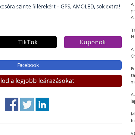
A
osóra szinte fillérekért – GPS, AMOLED, sok extra!
p
A
T
H
TikTok
Kuponok
A 
C
Facebook
Fr
ta
lálod a legjobb leárazásokat
m
Az
l
M
fü
V