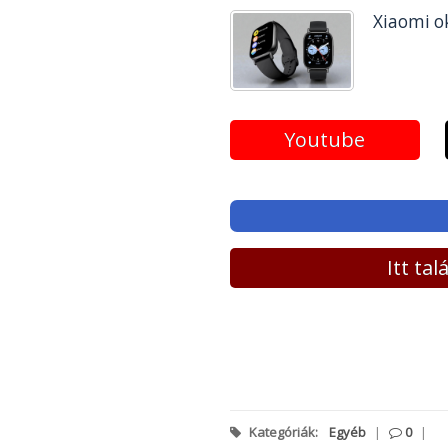
Xiaomi ok
Youtube
Itt ta
Kategóriák:
Egyéb
|
0
|