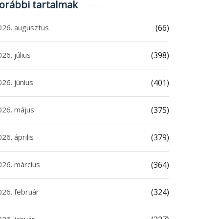
orábbi tartalmak
026. augusztus
(66)
26. július
(398)
26. június
(401)
026. május
(375)
26. április
(379)
026. március
(364)
026. február
(324)