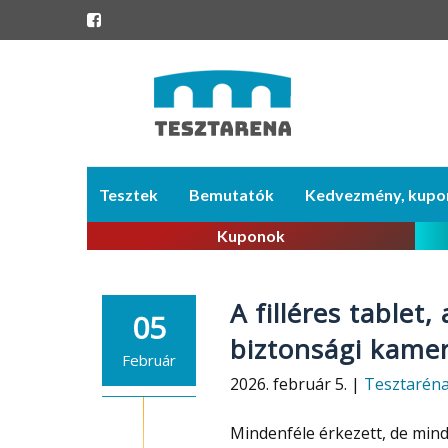
Skip
Tesztek
Bemutatók
Kedvezmény, kupo
to
content
Kuponok
A filléres tablet
05
biztonsági kame
Február
2026. február 5. |
Tesztarén
Mindenféle érkezett, de mind