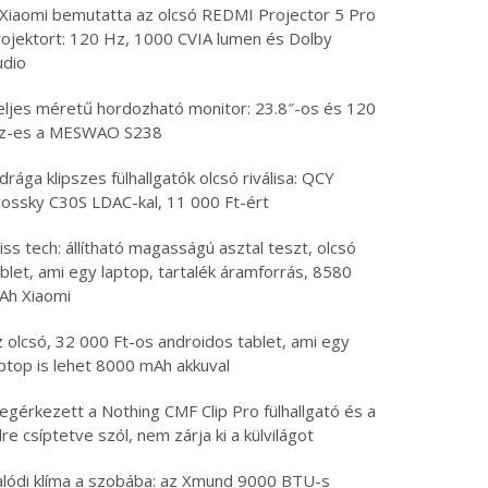
 Xiaomi bemutatta az olcsó REDMI Projector 5 Pro
rojektort: 120 Hz, 1000 CVIA lumen és Dolby
udio
eljes méretű hordozható monitor: 23.8″-os és 120
z-es a MESWAO S238
drága klipszes fülhallgatók olcsó riválisa: QCY
rossky C30S LDAC-kal, 11 000 Ft-ért
iss tech: állítható magasságú asztal teszt, olcsó
blet, ami egy laptop, tartalék áramforrás, 8580
Ah Xiaomi
 olcsó, 32 000 Ft-os androidos tablet, ami egy
aptop is lehet 8000 mAh akkuval
egérkezett a Nothing CMF Clip Pro fülhallgató és a
lre csíptetve szól, nem zárja ki a külvilágot
alódi klíma a szobába: az Xmund 9000 BTU-s