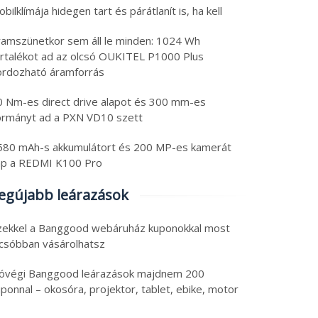
bilklímája hidegen tart és párátlanít is, ha kell
ramszünetkor sem áll le minden: 1024 Wh
artalékot ad az olcsó OUKITEL P1000 Plus
ordozható áramforrás
0 Nm-es direct drive alapot és 300 mm-es
ormányt ad a PXN VD10 szett
580 mAh-s akkumulátort és 200 MP-es kamerát
chkörkép: szuperolcsó
Friss tech: szuperolcsó
ap a REDMI K100 Pro
 magos laptop és
tesztelt, 13.4″-os table
egújabb leárazások
botporszívó, és
GPS, SIM-mel és teszte
efonból, tabletből
okosóra
6. augusztus 4.
2026. augusztus 4.
zekkel a Banggood webáruház kuponokkal most
zikonzol
 augusztus 2026
|
0
4 augusztus 2026
|
0
lcsóbban vásárolhatsz
óvégi Banggood leárazások majdnem 200
ponnal – okosóra, projektor, tablet, ebike, motor