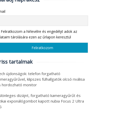
ail
Feliratkozom a hírlevélre és engedélyt adok az
ataim tárolására ezen az űrlapon keresztül
riss tartalmak
ech újdonságok: telefon forgatható
meragyűrűvel, klipszes fülhallgatók olcsó riválisa
s hordozható monitor
ülönleges dizájnt, forgatható kameragyűrűt és
izikai exponálógombot kapott nubia Focus 2 Ultra
G