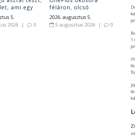
 asztal teszt,
OnePlus okosóra
let, ami egy
féláron, olcsó
D
k
artalék
nyolcmagos Ryzen 7 PC
ztus 5.
2026. augusztus 5.
pr
ás, 8580 mAh
és Android 16 tablet
tus 2026
|
0
5 augusztus 2026
|
0
B
1
pr
I
l
fü
J
le
ká
L
Z
o