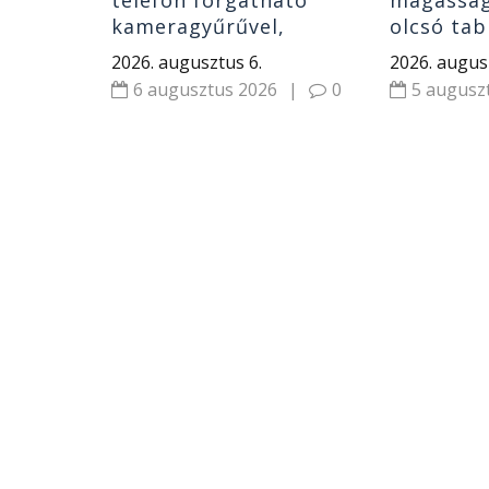
telefon forgatható
magasságú
kameragyűrűvel,
olcsó tab
klipszes fülhallgatók
laptop, t
2026. augusztus 6.
2026. augus
olcsó riválisa és
áramforr
6 augusztus 2026
|
0
5 augusz
hordozható monitor
Xiaomi