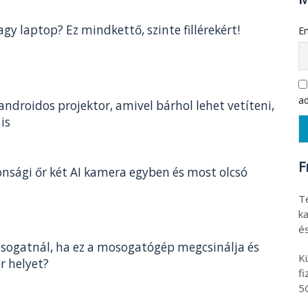
agy laptop? Ez mindkettő, szinte fillérekért!
Em
ad
s androidos projektor, amivel bárhol lehet vetíteni,
is
F
onsági őr két AI kamera egyben és most olcsó
T
ka
é
sogatnál, ha ez a mosogatógép megcsinálja és
K
r helyet?
f
5