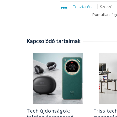
Tesztaréna
Szerző
Pontatlanságo
Kapcsolódó tartalmak
erolcsó,
os tablet
 tesztelt
|
0
Tech újdonságok:
Friss tech