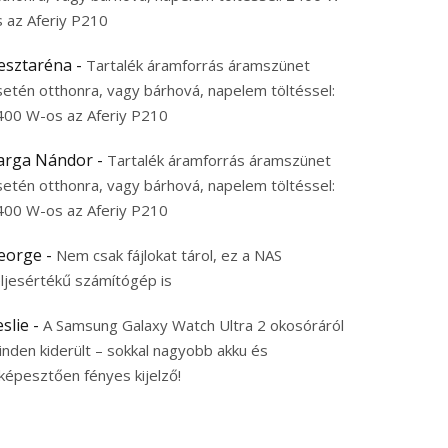
s az Aferiy P210
esztaréna
-
Tartalék áramforrás áramszünet
setén otthonra, vagy bárhová, napelem töltéssel:
400 W-os az Aferiy P210
arga Nándor
-
Tartalék áramforrás áramszünet
setén otthonra, vagy bárhová, napelem töltéssel:
400 W-os az Aferiy P210
eorge
-
Nem csak fájlokat tárol, ez a NAS
eljesértékű számítógép is
eslie
-
A Samsung Galaxy Watch Ultra 2 okosóráról
inden kiderült – sokkal nagyobb akku és
képesztően fényes kijelző!