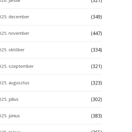
026. január
(327)
025. december
(349)
025. november
(447)
025. október
(334)
025. szeptember
(321)
025. augusztus
(323)
25. július
(302)
25. június
(383)