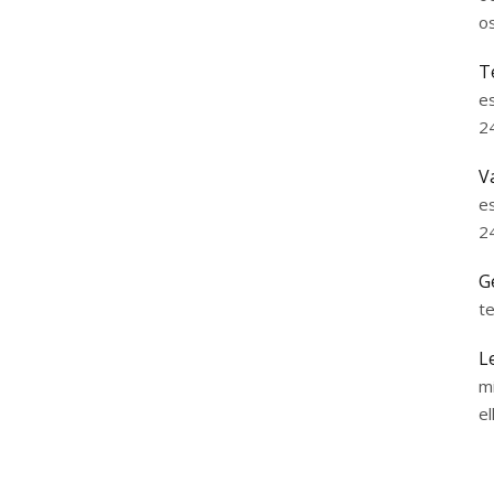
o
T
e
2
V
e
2
G
t
L
m
el