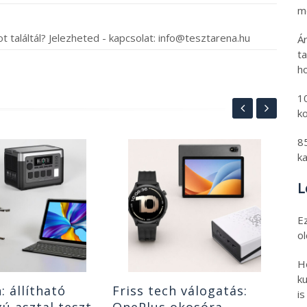
mo
t találtál? Jelezheted - kapcsolat: info@tesztarena.hu
Á
t
h
1
k
8
Te
k
10
L
ro
tel
202
E
ké
4
o
H
ku
: állítható
Friss tech válogatás:
is