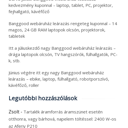
kedvezmény kuponnal – laptop, tablet, PC, projektor,
fejhallgató, kávéfőző
Banggood webáruház leárazás rengeteg kuponnal – 14
magos, 24 GB RAM laptopok olcsón, projektorok,
tabletek
Itt a júliuskezdő nagy Banggood webáruház leárazás –
drága laptopok olcsón, TV hangszórók, fülhallgatók, PC-
k, stb.
Június végére itt egy nagy Banggood webáruház
leárazás – ebike, laptop, fülhallgató, robotporszívó,
kávéfőző, roller
Legutóbbi hozzászólások
Zsolt
-
Tartalék áramforrás áramszünet esetén
otthonra, vagy bárhová, napelem töltéssel: 2400 W-os
az Aferiy P210