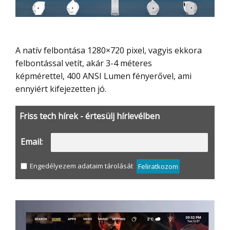
A natív felbontása 1280×720 pixel, vagyis ekkora
felbontással vetít, akár 3-4 méteres
képmérettel, 400 ANSI Lumen fényerővel, ami
ennyiért kifejezetten jó.
Friss tech hírek - értesülj hírlevélben
Email:
Engedélyezem adataim tárolását
Feliratkozom