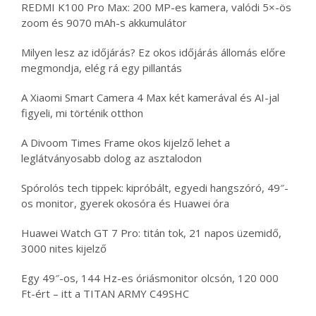
REDMI K100 Pro Max: 200 MP-es kamera, valódi 5×-ös
zoom és 9070 mAh-s akkumulátor
Milyen lesz az időjárás? Ez okos időjárás állomás előre
megmondja, elég rá egy pillantás
A Xiaomi Smart Camera 4 Max két kamerával és AI-jal
figyeli, mi történik otthon
A Divoom Times Frame okos kijelző lehet a
leglátványosabb dolog az asztalodon
Spórolós tech tippek: kipróbált, egyedi hangszóró, 49″-
os monitor, gyerek okosóra és Huawei óra
Huawei Watch GT 7 Pro: titán tok, 21 napos üzemidő,
3000 nites kijelző
Egy 49″-os, 144 Hz-es óriásmonitor olcsón, 120 000
Ft-ért – itt a TITAN ARMY C49SHC