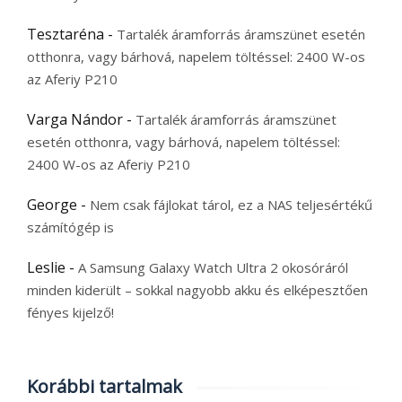
Tesztaréna
-
Tartalék áramforrás áramszünet esetén
otthonra, vagy bárhová, napelem töltéssel: 2400 W-os
az Aferiy P210
Varga Nándor
-
Tartalék áramforrás áramszünet
esetén otthonra, vagy bárhová, napelem töltéssel:
2400 W-os az Aferiy P210
George
-
Nem csak fájlokat tárol, ez a NAS teljesértékű
számítógép is
Leslie
-
A Samsung Galaxy Watch Ultra 2 okosóráról
minden kiderült – sokkal nagyobb akku és elképesztően
fényes kijelző!
Korábbi tartalmak