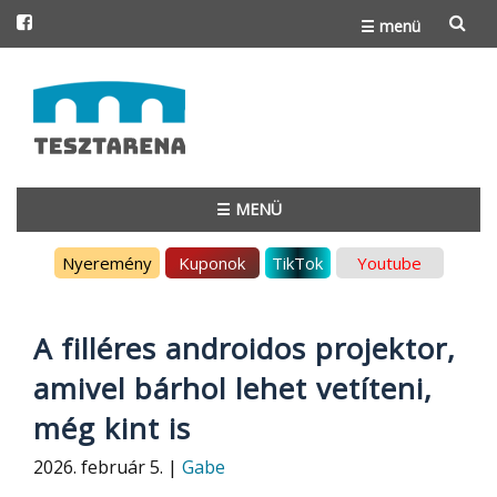
☰ menü
Skip
to
content
☰ MENÜ
Skip
Nyeremény
Kuponok
TikTok
Youtube
to
content
A filléres androidos projektor,
amivel bárhol lehet vetíteni,
még kint is
2026. február 5. |
Gabe