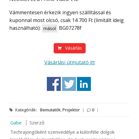
Vámmentesen érkezik ingyen szállítással és
kuponnal most olcsó, csak 14 700 Ft (limitált ideig
használható):
BG07278f
másol
Vásárlás
Vásárlási útmutató itt
Kategóriák:
Bemutatók
,
Projektor
|
0
|
Gabe
Szerző
Techrajongóként szenvedélye a különféle dolgok