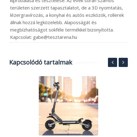
kipróbálása és tesztelése. Az évek során számos
területen szerzett tapasztalatot, de a 3D nyomtatás,
lézergravírozás, a konyhai és autós eszközök, rollerek
állnak hozzá legközelebb. Alaposságát és
megbízhatóságot sokféle termékkel bizonyította.
Kapcsolat: gabe@tesztarena.hu
Kapcsolódó tartalmak
M
h
á
p
2