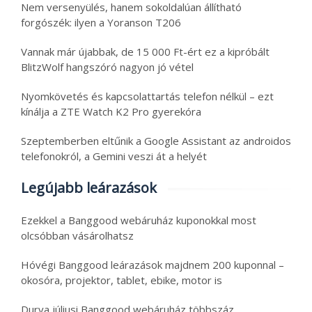
Nem versenyülés, hanem sokoldalúan állítható
forgószék: ilyen a Yoranson T206
Vannak már újabbak, de 15 000 Ft-ért ez a kipróbált
BlitzWolf hangszóró nagyon jó vétel
Nyomkövetés és kapcsolattartás telefon nélkül – ezt
kínálja a ZTE Watch K2 Pro gyerekóra
Szeptemberben eltűnik a Google Assistant az androidos
telefonokról, a Gemini veszi át a helyét
Legújabb leárazások
Ezekkel a Banggood webáruház kuponokkal most
olcsóbban vásárolhatsz
Hóvégi Banggood leárazások majdnem 200 kuponnal –
okosóra, projektor, tablet, ebike, motor is
Durva júliusi Banggood webáruház többszáz