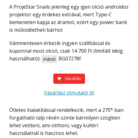
A ProjeStar Snails jelenleg egy igen olcsó androidos
projektor egy érdekes extrával, mert Type-C
bemeneten kapja az áramot, ezért egy power bank
is működtetheti bárhol.
Vámmentesen érkezik ingyen szállítással és
kuponnal most olcsó, csak 14 700 Ft (limitált ideig
használható):
BG07278f
másol
Vásárlás
Vásárlási útmutató itt
Ötletes kialakítással rendelkezik, mert a 270°-ban
forgatható talp révén szinte bármilyen szögben
lehet vetíteni, ami otthoni, vagy kültéri
használatnál is hasznos lehet.