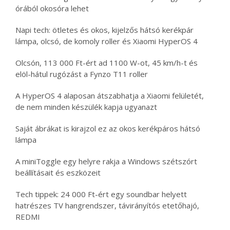
órából okosóra lehet
Napi tech: ötletes és okos, kijelzős hátsó kerékpár
lámpa, olcsó, de komoly roller és Xiaomi HyperOS 4
Olcsón, 113 000 Ft-ért ad 1100 W-ot, 45 km/h-t és
elöl-hátul rugózást a Fynzo T11 roller
A HyperOS 4 alaposan átszabhatja a Xiaomi felületét,
de nem minden készülék kapja ugyanazt
Saját ábrákat is kirajzol ez az okos kerékpáros hátsó
lámpa
A miniToggle egy helyre rakja a Windows szétszórt
beállításait és eszközeit
Tech tippek: 24 000 Ft-ért egy soundbar helyett
hatrészes TV hangrendszer, távirányítós etetőhajó,
REDMI