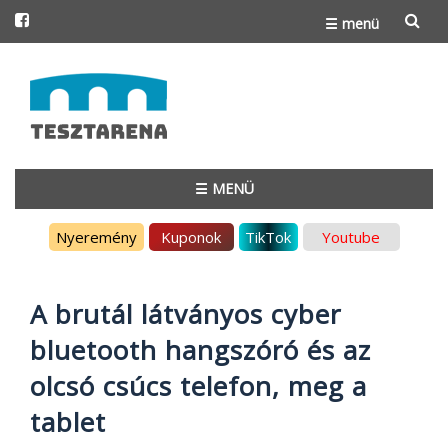
☰ menü
Skip
to
content
☰ MENÜ
Skip
Nyeremény
Kuponok
TikTok
Youtube
to
content
A brutál látványos cyber
bluetooth hangszóró és az
olcsó csúcs telefon, meg a
tablet