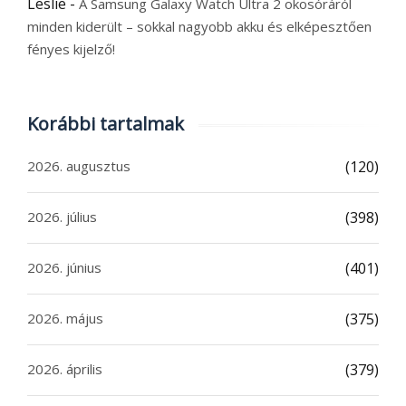
Leslie
-
A Samsung Galaxy Watch Ultra 2 okosóráról
minden kiderült – sokkal nagyobb akku és elképesztően
fényes kijelző!
Korábbi tartalmak
2026. augusztus
(120)
2026. július
(398)
2026. június
(401)
2026. május
(375)
2026. április
(379)