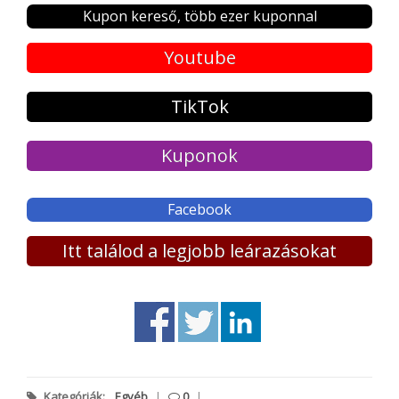
Kupon kereső, több ezer kuponnal
Youtube
TikTok
Kuponok
Facebook
Itt találod a legjobb leárazásokat
Kategóriák:
Egyéb
|
0
|