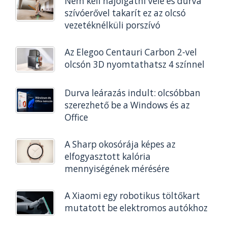
Nem kell hajolgatni vele és durva
szívóerővel takarít ez az olcsó
vezetéknélküli porszívó
Az Elegoo Centauri Carbon 2-vel
olcsón 3D nyomtathatsz 4 színnel
Durva leárazás indult: olcsóbban
szerezhető be a Windows és az
Office
A Sharp okosórája képes az
elfogyasztott kalória
mennyiségének mérésére
A Xiaomi egy robotikus töltőkart
mutatott be elektromos autókhoz