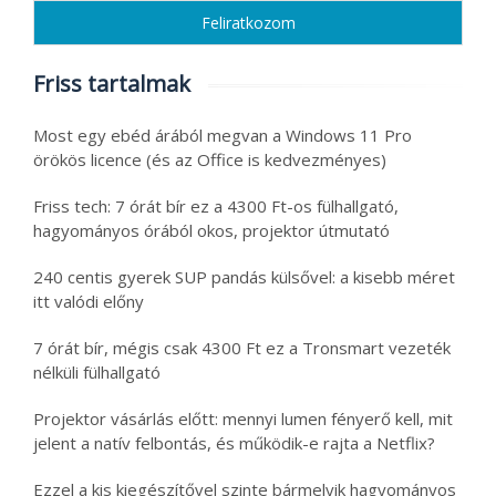
Friss tartalmak
Most egy ebéd árából megvan a Windows 11 Pro
örökös licence (és az Office is kedvezményes)
Friss tech: 7 órát bír ez a 4300 Ft-os fülhallgató,
hagyományos órából okos, projektor útmutató
240 centis gyerek SUP pandás külsővel: a kisebb méret
itt valódi előny
7 órát bír, mégis csak 4300 Ft ez a Tronsmart vezeték
nélküli fülhallgató
Projektor vásárlás előtt: mennyi lumen fényerő kell, mit
jelent a natív felbontás, és működik-e rajta a Netflix?
Ezzel a kis kiegészítővel szinte bármelyik hagyományos