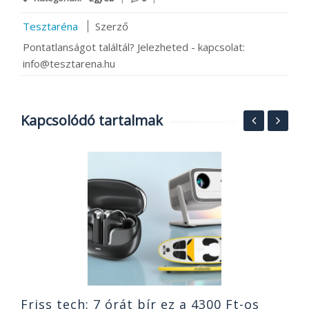
Tesztaréna
Szerző
Pontatlanságot találtál? Jelezheted - kapcsolat:
info@tesztarena.hu
Kapcsolódó tartalmak
y
N
s
h
or
r
2
Friss tech: 7 órát bír ez a 4300 Ft-os