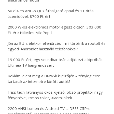
elektromos motor
50 dB-es ANC-s QCY fülhallgató appal és 11 órás
üzemidővel, 8700 Ft-ért
2000 W-os elektromos motor egész olcsón, 303 000
Ft-ért: HillMiles MilePop 1
Jön az EU-s életkor-ellenőrzés – mi történik a rootolt és
egyedi Androidot használó telefonokkal?
19 000 Ft-ért, egy soundbar árán adják ezt a kipróbált
Ultimea TV hangrendszert
Reklám jelent meg a BMW-k kijelzőjén – tényleg erre
tartanak az internetre kötött autók?
Friss tech: látványos okos kijelző, olcsó projektor nagy
fényerővel, izmos roller, Xiaomi hírek
2200 ANSI Lumen és Android TV: a DESS C5Pro