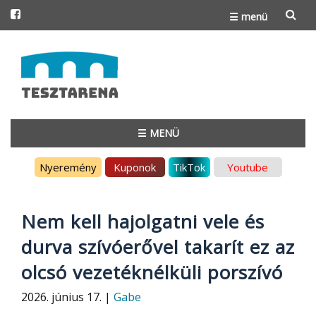
☰ menü
Skip
to
content
☰ MENÜ
Skip
Nyeremény
Kuponok
TikTok
Youtube
to
content
Nem kell hajolgatni vele és
durva szívóerővel takarít ez az
olcsó vezetéknélküli porszívó
2026. június 17. |
Gabe