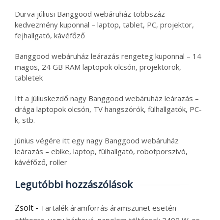
Durva júliusi Banggood webáruház többszáz
kedvezmény kuponnal – laptop, tablet, PC, projektor,
fejhallgató, kávéfőző
Banggood webáruház leárazás rengeteg kuponnal – 14
magos, 24 GB RAM laptopok olcsón, projektorok,
tabletek
Itt a júliuskezdő nagy Banggood webáruház leárazás –
drága laptopok olcsón, TV hangszórók, fülhallgatók, PC-
k, stb.
Június végére itt egy nagy Banggood webáruház
leárazás – ebike, laptop, fülhallgató, robotporszívó,
kávéfőző, roller
Legutóbbi hozzászólások
Zsolt
-
Tartalék áramforrás áramszünet esetén