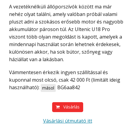
A vezetéknélküli állóporszívók között ma már
nehéz olyat találni, amely valóban próbál valami
pluszt adni a szokásos erősebb motor és nagyobb
akkumulátor pároson túl. Az Ultenic U18 Pro
viszont több olyan megoldást is kapott, amelyek a
mindennapi használat során lehetnek érdekesek,
különösen akkor, ha sok bútor, szőnyeg vagy
háziállat van a lakásban.
Vámmentesen érkezik ingyen szállítással és
kuponnal most olcsó, csak 42 000 Ft (limitált ideig
használható):
BG6aa842
másol
Vásárlás
Vásárlási útmutató itt