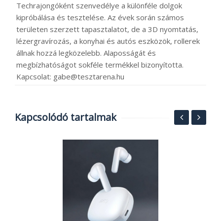
Techrajongóként szenvedélye a különféle dolgok
kipróbálása és tesztelése. Az évek során számos
területen szerzett tapasztalatot, de a 3D nyomtatás,
lézergravírozás, a konyhai és autós eszközök, rollerek
állnak hozzá legközelebb. Alaposságát és
megbízhatóságot sokféle termékkel bizonyította.
Kapcsolat: gabe@tesztarena.hu
Kapcsolódó tartalmak
2
g
o
1
2