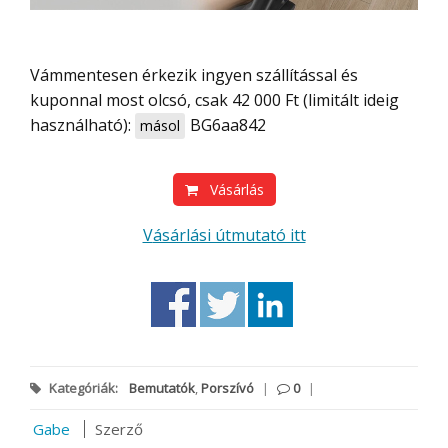
Vámmentesen érkezik ingyen szállítással és
kuponnal most olcsó, csak 42 000 Ft (limitált ideig
használható):
BG6aa842
másol
Vásárlás
Vásárlási útmutató itt
Kategóriák:
Bemutatók
,
Porszívó
|
0
|
Gabe
Szerző