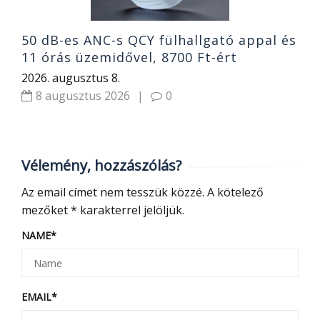
50 dB-es ANC-s QCY fülhallgató appal és
11 órás üzemidővel, 8700 Ft-ért
2026. augusztus 8.
8 augusztus 2026
|
0
Vélemény, hozzászólás?
Az email címet nem tesszük közzé.
A kötelező
mezőket
*
karakterrel jelöljük.
NAME
*
EMAIL
*