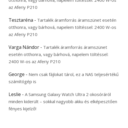
otthonra, vagy bárhová, napelem töltéssel: 2400 W-os
az Aferiy P210
Tesztaréna
-
Tartalék áramforrás áramszünet esetén
otthonra, vagy bárhová, napelem töltéssel: 2400 W-os
az Aferiy P210
Varga Nándor
-
Tartalék áramforrás áramszünet
esetén otthonra, vagy bárhová, napelem töltéssel:
2400 W-os az Aferiy P210
George
-
Nem csak fájlokat tárol, ez a NAS teljesértékű
számítógép is
Leslie
-
A Samsung Galaxy Watch Ultra 2 okosóráról
minden kiderült – sokkal nagyobb akku és elképesztően
fényes kijelző!