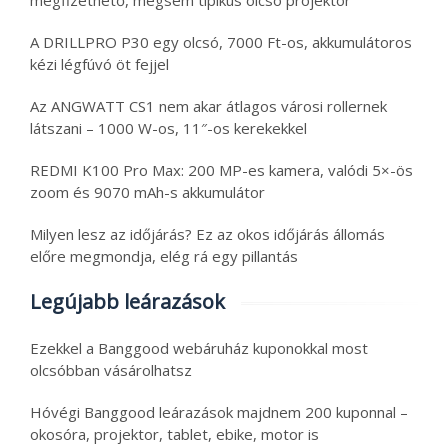
megfizethető, mégsem tipikus olcsó projektor
A DRILLPRO P30 egy olcsó, 7000 Ft-os, akkumulátoros
kézi légfúvó öt fejjel
Az ANGWATT CS1 nem akar átlagos városi rollernek
látszani – 1000 W-os, 11″-os kerekekkel
REDMI K100 Pro Max: 200 MP-es kamera, valódi 5×-ös
zoom és 9070 mAh-s akkumulátor
Milyen lesz az időjárás? Ez az okos időjárás állomás
előre megmondja, elég rá egy pillantás
Legújabb leárazások
Ezekkel a Banggood webáruház kuponokkal most
olcsóbban vásárolhatsz
Hóvégi Banggood leárazások majdnem 200 kuponnal –
okosóra, projektor, tablet, ebike, motor is