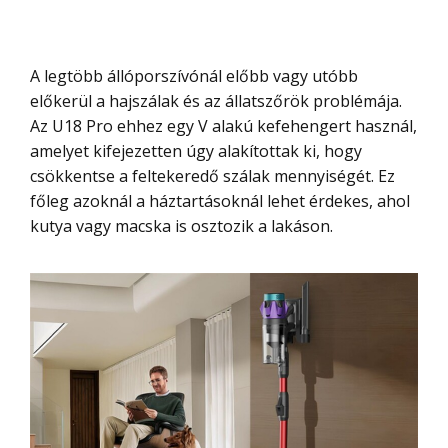
A legtöbb állóporszívónál előbb vagy utóbb
előkerül a hajszálak és az állatszőrök problémája.
Az U18 Pro ehhez egy V alakú kefehengert használ,
amelyet kifejezetten úgy alakítottak ki, hogy
csökkentse a feltekeredő szálak mennyiségét. Ez
főleg azoknál a háztartásoknál lehet érdekes, ahol
kutya vagy macska is osztozik a lakáson.