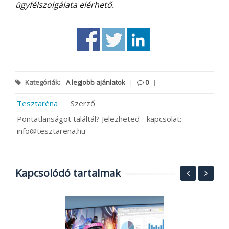
ügyfélszolgálata elérhető.
Kategóriák:
A legjobb ajánlatok
|
0
|
Tesztaréna
Szerző
Pontatlanságot találtál? Jelezheted - kapcsolat:
info@tesztarena.hu
Kapcsolódó tartalmak
V
a