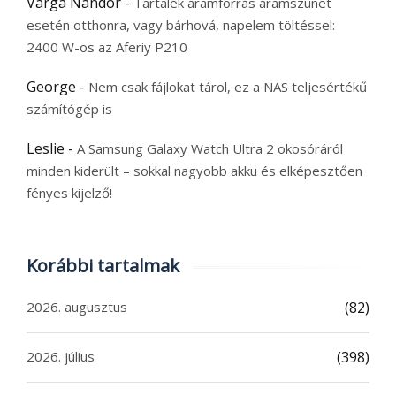
Varga Nándor
-
Tartalék áramforrás áramszünet
esetén otthonra, vagy bárhová, napelem töltéssel:
2400 W-os az Aferiy P210
George
-
Nem csak fájlokat tárol, ez a NAS teljesértékű
számítógép is
Leslie
-
A Samsung Galaxy Watch Ultra 2 okosóráról
minden kiderült – sokkal nagyobb akku és elképesztően
fényes kijelző!
Korábbi tartalmak
2026. augusztus
(82)
2026. július
(398)