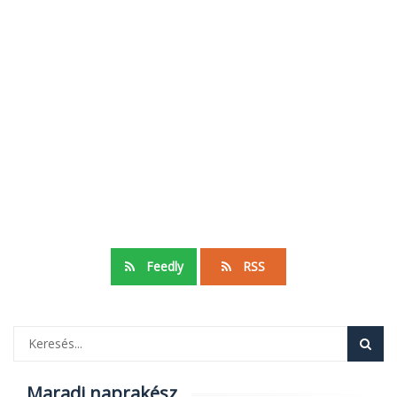
Feedly
RSS
Maradj naprakész