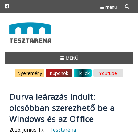
☰ menü
Skip
to
content
☰ MENÜ
Skip
Nyeremény
Kuponok
TikTok
Youtube
to
content
Durva leárazás indult:
olcsóbban szerezhető be a
Windows és az Office
2026. június 17. |
Tesztaréna