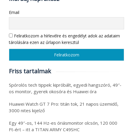
Email
Feliratkozom a hírlevélre és engedélyt adok az adataim
tárolására ezen az űrlapon keresztül
Friss tartalmak
Spórolós tech tippek: kipróbált, egyedi hangszóró, 49″-
os monitor, gyerek okosóra és Huawei óra
Huawei Watch GT 7 Pro: titán tok, 21 napos üzemidő,
3000 nites kijelző
Egy 49″-os, 144 Hz-es óriásmonitor olcsón, 120 000
Ft-ért – itt a TITAN ARMY C49SHC