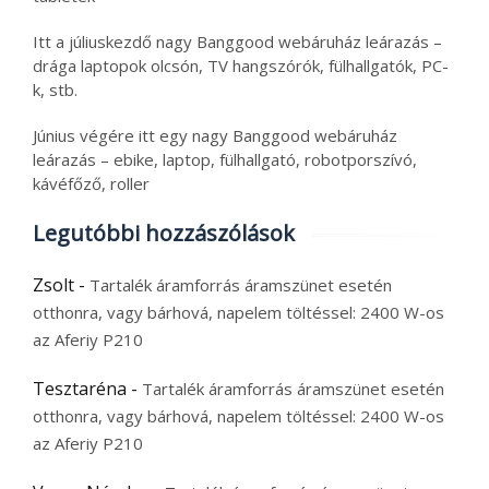
Itt a júliuskezdő nagy Banggood webáruház leárazás –
drága laptopok olcsón, TV hangszórók, fülhallgatók, PC-
k, stb.
Június végére itt egy nagy Banggood webáruház
leárazás – ebike, laptop, fülhallgató, robotporszívó,
kávéfőző, roller
Legutóbbi hozzászólások
Zsolt
-
Tartalék áramforrás áramszünet esetén
otthonra, vagy bárhová, napelem töltéssel: 2400 W-os
az Aferiy P210
Tesztaréna
-
Tartalék áramforrás áramszünet esetén
otthonra, vagy bárhová, napelem töltéssel: 2400 W-os
az Aferiy P210