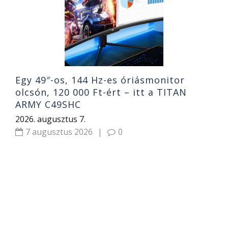
j
2
Egy 49″-os, 144 Hz-es óriásmonitor
olcsón, 120 000 Ft-ért – itt a TITAN
ARMY C49SHC
2026. augusztus 7.
7 augusztus 2026
|
0