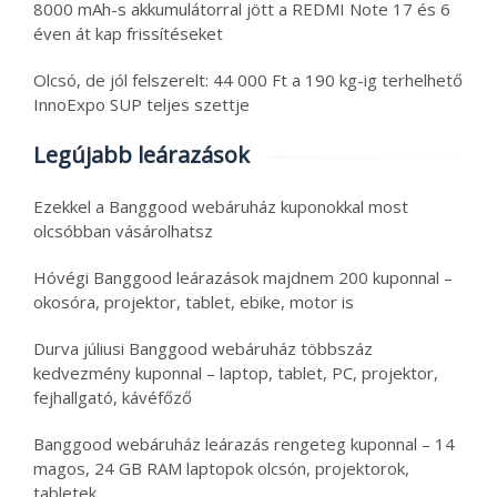
8000 mAh-s akkumulátorral jött a REDMI Note 17 és 6
éven át kap frissítéseket
Olcsó, de jól felszerelt: 44 000 Ft a 190 kg-ig terhelhető
InnoExpo SUP teljes szettje
Legújabb leárazások
Ezekkel a Banggood webáruház kuponokkal most
olcsóbban vásárolhatsz
Hóvégi Banggood leárazások majdnem 200 kuponnal –
okosóra, projektor, tablet, ebike, motor is
Durva júliusi Banggood webáruház többszáz
kedvezmény kuponnal – laptop, tablet, PC, projektor,
fejhallgató, kávéfőző
Banggood webáruház leárazás rengeteg kuponnal – 14
magos, 24 GB RAM laptopok olcsón, projektorok,
tabletek