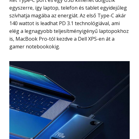
Két Type-C port és egy USB kimenet dolgozik
egyszerre, így laptop, telefon és tablet egyidejűleg
szívhatja magába az energiát. Az első Type-C akár
140 wattot is leadhat PD 3.1 technológiával, ami
elég a legnagyobb teljesítményigényű laptopokhoz
is, MacBook Pro-tól kezdve a Dell XPS-en át a
gamer notebookokig.