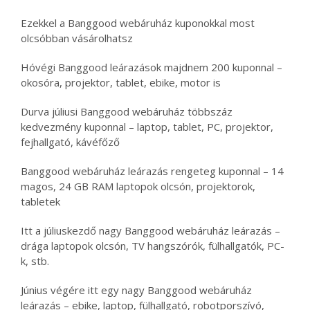
Ezekkel a Banggood webáruház kuponokkal most
olcsóbban vásárolhatsz
Hóvégi Banggood leárazások majdnem 200 kuponnal –
okosóra, projektor, tablet, ebike, motor is
Durva júliusi Banggood webáruház többszáz
kedvezmény kuponnal – laptop, tablet, PC, projektor,
fejhallgató, kávéfőző
Banggood webáruház leárazás rengeteg kuponnal – 14
magos, 24 GB RAM laptopok olcsón, projektorok,
tabletek
Itt a júliuskezdő nagy Banggood webáruház leárazás –
drága laptopok olcsón, TV hangszórók, fülhallgatók, PC-
k, stb.
Június végére itt egy nagy Banggood webáruház
leárazás – ebike, laptop, fülhallgató, robotporszívó,