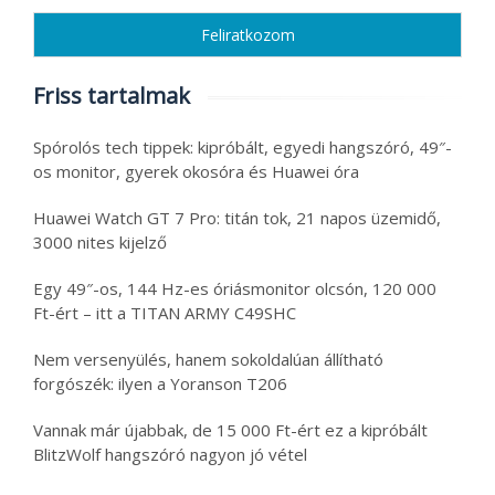
Friss tartalmak
Spórolós tech tippek: kipróbált, egyedi hangszóró, 49″-
os monitor, gyerek okosóra és Huawei óra
Huawei Watch GT 7 Pro: titán tok, 21 napos üzemidő,
3000 nites kijelző
Egy 49″-os, 144 Hz-es óriásmonitor olcsón, 120 000
Ft-ért – itt a TITAN ARMY C49SHC
Nem versenyülés, hanem sokoldalúan állítható
forgószék: ilyen a Yoranson T206
Vannak már újabbak, de 15 000 Ft-ért ez a kipróbált
BlitzWolf hangszóró nagyon jó vétel