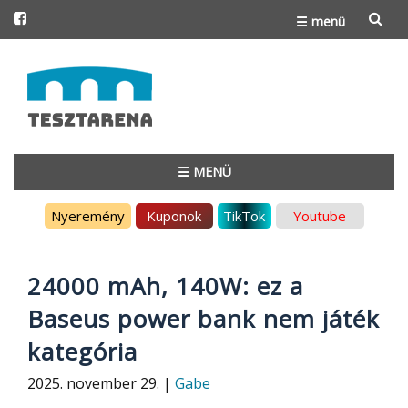
☰ menü
Skip
to
content
☰ MENÜ
Skip
Nyeremény
Kuponok
TikTok
Youtube
to
content
24000 mAh, 140W: ez a
Baseus power bank nem játék
kategória
2025. november 29. |
Gabe