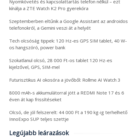
Nyomkövetés és kapcsolattartás telefon nélkül – ezt
kínálja a ZTE Watch K2 Pro gyerekóra
Szeptemberben eltűnik a Google Assistant az androidos
telefonokról, a Gemini veszi át a helyét
Tech olcsóság tippek: 120 Hz-es GPS SIM tablet, 40 W-
os hangszóró, power bank
Szokatlanul olcsó, 28 000 Ft-os tablet 120 Hz-es
kijelzővel, GPS, SIM-mel
Futurisztikus AI okosóra a jövőből: Rollme AI Watch 3
8000 mAh-s akkumulátorral jött a REDMI Note 17 és 6
éven át kap frissítéseket
Olcsó, de jól felszerelt: 44 000 Ft a 190 kg-ig terhelhető
InnoExpo SUP teljes szettje
Legújabb leárazások