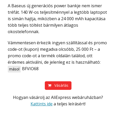
A Baseus új generációs power bankje nem ismer
tréfát. 140 W-os teljesítménnyel a legtöbb laptopot
is simán hajtja, miközben a 24 000 mAh kapacitása
több teljes töltést bármilyen átlagos
okostelefonnak.
Vámmentesen érkezik ingyen szállítással és promo
code-ot (kupon) megadva olcsóbb, 25 000 Ft – a
promo code-ot a termék oldalán találod, ott
érdemes aktiválni, de jelenleg ez is használható:
BFVIO68
másol
Vásárlás
Hogyan vásárolj az AliExpress webáruházban?
Kattints ide
a teljes leírásért!