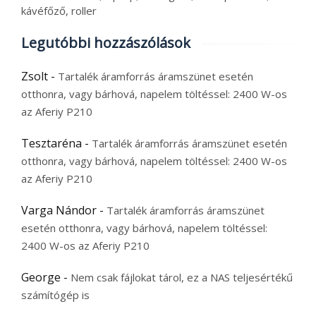
kávéfőző, roller
Legutóbbi hozzászólások
Zsolt
-
Tartalék áramforrás áramszünet esetén
otthonra, vagy bárhová, napelem töltéssel: 2400 W-os
az Aferiy P210
Tesztaréna
-
Tartalék áramforrás áramszünet esetén
otthonra, vagy bárhová, napelem töltéssel: 2400 W-os
az Aferiy P210
Varga Nándor
-
Tartalék áramforrás áramszünet
esetén otthonra, vagy bárhová, napelem töltéssel:
2400 W-os az Aferiy P210
George
-
Nem csak fájlokat tárol, ez a NAS teljesértékű
számítógép is