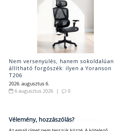
N
t
K
2
Nem versenyülés, hanem sokoldalúan
állítható forgószék: ilyen a Yoranson
T206
2026. augusztus 6.
6 augusztus 2026
|
0
Vélemény, hozzászólás?
Az email címet nem tesszük közzé.
A kötelező