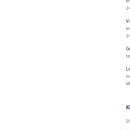
e
2
V
e
2
G
t
L
m
el
K
2