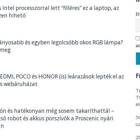
Intel processzorral lett “filléres” ez a laptop, az
Em
zen hihető
ványosabb és egyben legolcsóbb okos RGB lámpa?
ad
 meg
F
EDMI, POCO és HONOR (is) leárazások lepték el az
ss webáruházat
Te
T
e
csón és hatékonyan még sosem takaríthattál –
5
só robot és akkus porszívók a Proscenic nyári
ü
án
2