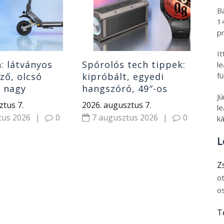
ha
202
B
6
1
pr
I
h: látványos
Spórolós tech tippek:
l
lző, olcsó
kipróbált, egyedi
fü
r nagy
hangszóró, 49″-os
J
l, izmos roller,
monitor, gyerek okosóra
ztus 7.
2026. augusztus 7.
le
rek
és Huawei óra
tus 2026
|
0
7 augusztus 2026
|
0
ká
L
Z
o
o
T