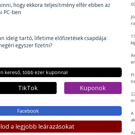
00
inni, hogy ekkora teljesítmény elfér ebben az
ni PC-ben
Jö
ro
1
an ideig tartó, lifetime előfizetések csapdája:
k
egéri egyszer fizetni?
R
er
n kereső, több ezer kuponnal
Fr
na
TikTok
Kuponok
2
m
Facebook
A
ak
lálod a legjobb leárazásokat
A