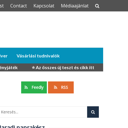
st
Contact
Kapcsolat
Médiaajánlat
dver
Vásárlási tudnivalók
ényjáték
⭐ Az összes új teszt és cikk itt
Feedly
RSS
aradj naprakész