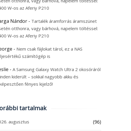
setén otthonra, vagy bárhová, napelem töltéssel:
400 W-os az Aferiy P210
arga Nándor
-
Tartalék áramforrás áramszünet
setén otthonra, vagy bárhová, napelem töltéssel:
400 W-os az Aferiy P210
eorge
-
Nem csak fájlokat tárol, ez a NAS
eljesértékű számítógép is
eslie
-
A Samsung Galaxy Watch Ultra 2 okosóráról
inden kiderült – sokkal nagyobb akku és
képesztően fényes kijelző!
orábbi tartalmak
026. augusztus
(96)