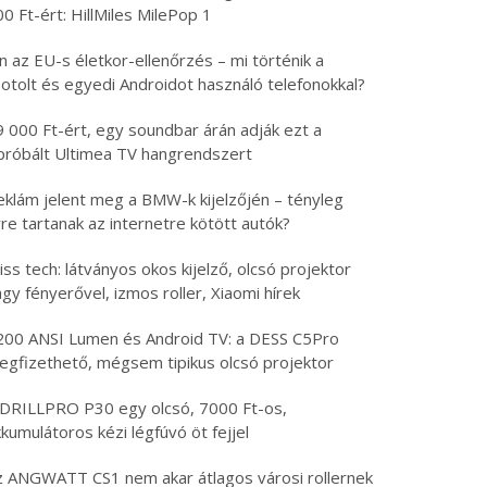
0 Ft-ért: HillMiles MilePop 1
n az EU-s életkor-ellenőrzés – mi történik a
otolt és egyedi Androidot használó telefonokkal?
9 000 Ft-ért, egy soundbar árán adják ezt a
ipróbált Ultimea TV hangrendszert
eklám jelent meg a BMW-k kijelzőjén – tényleg
re tartanak az internetre kötött autók?
iss tech: látványos okos kijelző, olcsó projektor
gy fényerővel, izmos roller, Xiaomi hírek
200 ANSI Lumen és Android TV: a DESS C5Pro
egfizethető, mégsem tipikus olcsó projektor
 DRILLPRO P30 egy olcsó, 7000 Ft-os,
kumulátoros kézi légfúvó öt fejjel
z ANGWATT CS1 nem akar átlagos városi rollernek