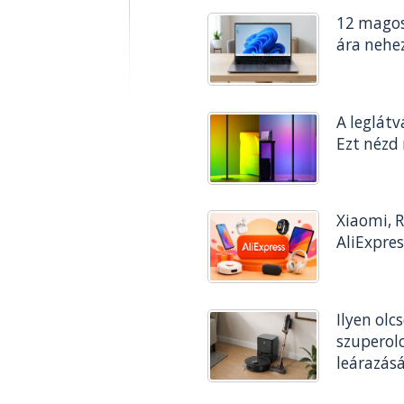
12 magos 
ára nehe
A leglát
Ezt nézd
Xiaomi, R
AliExpre
Ilyen ol
szuperolc
leárazás