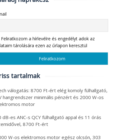
ail
Feliratkozom a hírlevélre és engedélyt adok az
ataim tárolására ezen az űrlapon keresztül
riss tartalmak
ch válogatás: 8700 Ft-ért elég komoly fülhallgató,
V hangrendszer minimális pénzért és 2000 W-os
lektromos motor
0 dB-es ANC-s QCY fülhallgató appal és 11 órás
zemidővel, 8700 Ft-ért
000 W-os elektromos motor egész olcsón, 303