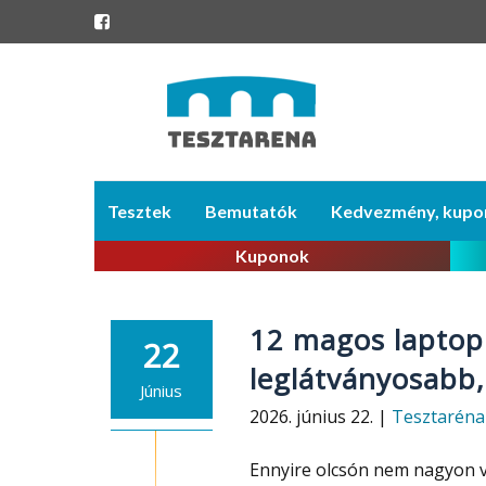
Skip
Tesztek
Bemutatók
Kedvezmény, kupo
to
content
Kuponok
12 magos laptop s
22
leglátványosabb
Június
2026. június 22. |
Tesztaréna
Ennyire olcsón nem nagyon 