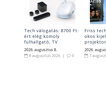
gatók
|
0
itor
Tech válogatás: 8700 Ft-
Friss tec
ért elég komoly
okos kije
fülhallgató, TV
projekto
hangrendszer minimális
fényerőve
2026. augusztus 8.
2026. augus
pénzért és 2000 W-os
Xiaomi hí
8 augusztus 2026
|
0
7 augusz
elektromos motor