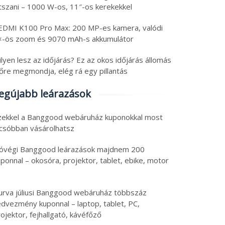
átszani – 1000 W-os, 11″-os kerekekkel
EDMI K100 Pro Max: 200 MP-es kamera, valódi
×-ös zoom és 9070 mAh-s akkumulátor
lyen lesz az időjárás? Ez az okos időjárás állomás
lőre megmondja, elég rá egy pillantás
egújabb leárazások
zekkel a Banggood webáruház kuponokkal most
lcsóbban vásárolhatsz
óvégi Banggood leárazások majdnem 200
ponnal – okosóra, projektor, tablet, ebike, motor
ch olcsóság tippek:
Tech újdonságok:
urva júliusi Banggood webáruház többszáz
0 Hz-es GPS SIM
telefon forgatható
edvezmény kuponnal – laptop, tablet, PC,
ojektor, fejhallgató, kávéfőző
blet, 40 W-os
kameragyűrűvel,