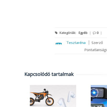
Kategóriák:
Egyéb
|
0
|
Tesztaréna
Szerző
Pontatlanságo
Kapcsolódó tartalmak
k:
ató
,