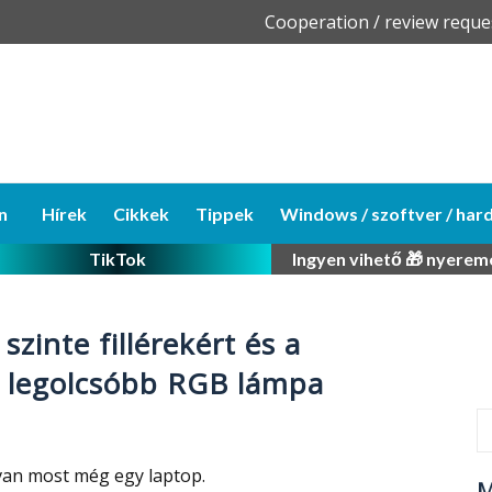
Skip
Cooperation / review reque
to
content
n
Hírek
Cikkek
Tippek
Windows / szoftver / har
TikTok
Ingyen vihető 🎁 nyerem
zinte fillérekért és a
, legolcsóbb RGB lámpa
van most még egy laptop.
M