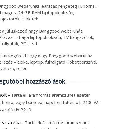
ngszóró, power bank
klipszes fülhallgatók
6. augusztus 6.
2026. augusztus 6.
anggood webáruház leárazás rengeteg kuponnal –
olcsó riválisa és
 augusztus 2026
|
0
6 augusztus 2026
|
0
4 magos, 24 GB RAM laptopok olcsón,
hordozható monitor
ojektorok, tabletek
tt a júliuskezdő nagy Banggood webáruház
eárazás – drága laptopok olcsón, TV hangszórók,
lhallgatók, PC-k, stb.
únius végére itt egy nagy Banggood webáruház
árazás – ebike, laptop, fülhallgató, robotporszívó,
véfőző, roller
egutóbbi hozzászólások
solt
-
Tartalék áramforrás áramszünet esetén
tthonra, vagy bárhová, napelem töltéssel: 2400 W-
s az Aferiy P210
esztaréna
-
Tartalék áramforrás áramszünet