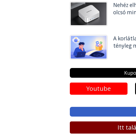
Nehéz elh
olcsó mi
A korlátl
tényleg m
Kupo
Youtube
Itt ta