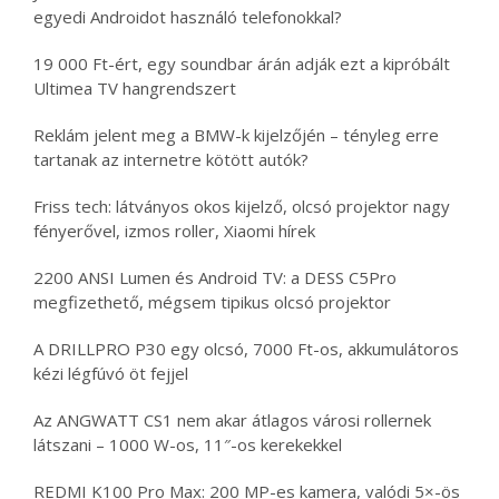
egyedi Androidot használó telefonokkal?
19 000 Ft-ért, egy soundbar árán adják ezt a kipróbált
Ultimea TV hangrendszert
Reklám jelent meg a BMW-k kijelzőjén – tényleg erre
tartanak az internetre kötött autók?
Friss tech: látványos okos kijelző, olcsó projektor nagy
fényerővel, izmos roller, Xiaomi hírek
2200 ANSI Lumen és Android TV: a DESS C5Pro
megfizethető, mégsem tipikus olcsó projektor
A DRILLPRO P30 egy olcsó, 7000 Ft-os, akkumulátoros
kézi légfúvó öt fejjel
Az ANGWATT CS1 nem akar átlagos városi rollernek
látszani – 1000 W-os, 11″-os kerekekkel
REDMI K100 Pro Max: 200 MP-es kamera, valódi 5×-ös