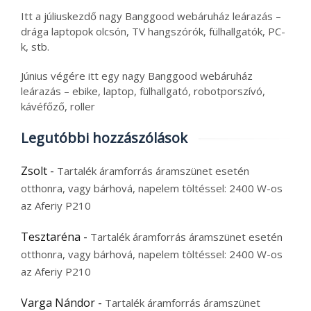
Itt a júliuskezdő nagy Banggood webáruház leárazás –
drága laptopok olcsón, TV hangszórók, fülhallgatók, PC-
k, stb.
Június végére itt egy nagy Banggood webáruház
leárazás – ebike, laptop, fülhallgató, robotporszívó,
kávéfőző, roller
Legutóbbi hozzászólások
Zsolt
-
Tartalék áramforrás áramszünet esetén
otthonra, vagy bárhová, napelem töltéssel: 2400 W-os
az Aferiy P210
Tesztaréna
-
Tartalék áramforrás áramszünet esetén
otthonra, vagy bárhová, napelem töltéssel: 2400 W-os
az Aferiy P210
Varga Nándor
-
Tartalék áramforrás áramszünet