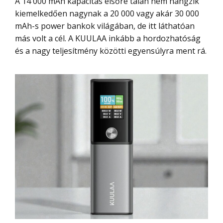
A 14 000 mAh kapacitás elsőre talán nem hangzik
kiemelkedően nagynak a 20 000 vagy akár 30 000
mAh-s power bankok világában, de itt láthatóan
más volt a cél. A KUULAA inkább a hordozhatóság
és a nagy teljesítmény közötti egyensúlyra ment rá.