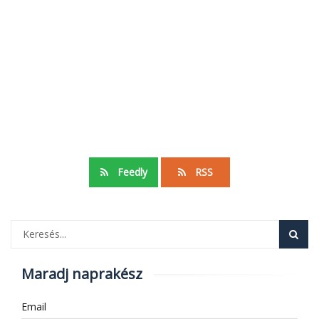
Feedly
RSS
Maradj naprakész
Email