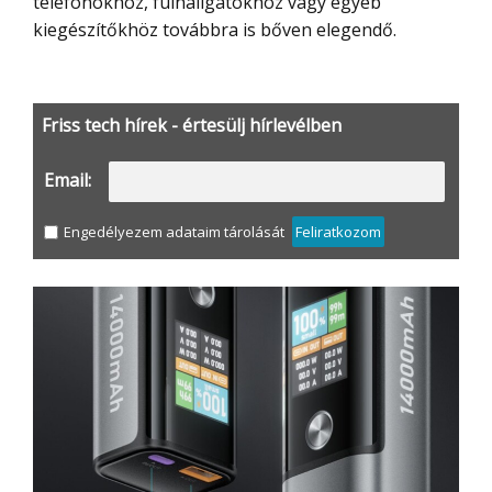
telefonokhoz, fülhallgatókhoz vagy egyéb
kiegészítőkhöz továbbra is bőven elegendő.
Friss tech hírek - értesülj hírlevélben
Email:
Engedélyezem adataim tárolását
Feliratkozom