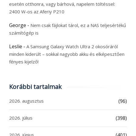
esetén otthonra, vagy bárhová, napelem töltéssel:
2400 W-os az Aferiy P210
George
-
Nem csak fájlokat tárol, ez a NAS teljesértékű
számítógép is
Leslie
-
A Samsung Galaxy Watch Ultra 2 okosóráról
minden kiderült – sokkal nagyobb akku és elképesztően
fényes kijelző!
Korábbi tartalmak
2026. augusztus
(96)
2026. július
(398)
2026. június
(401)