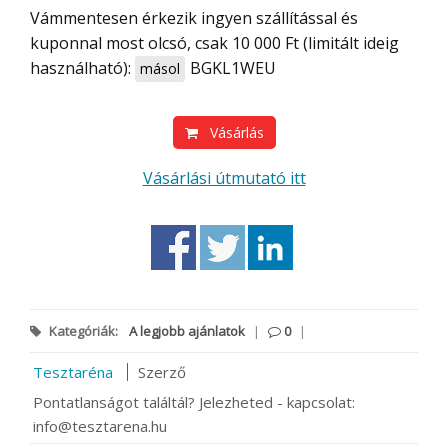
Vámmentesen érkezik ingyen szállítással és
kuponnal most olcsó, csak 10 000 Ft (limitált ideig
használható):
BGKL1WEU
másol
Vásárlás
Vásárlási útmutató itt
Kategóriák:
A legjobb ajánlatok
|
0
|
Tesztaréna
Szerző
Pontatlanságot találtál? Jelezheted - kapcsolat:
info@tesztarena.hu