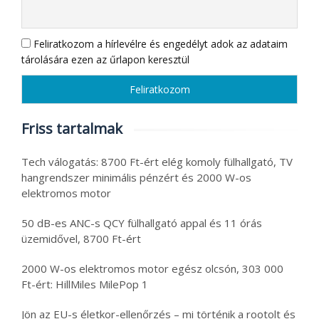
Feliratkozom a hírlevélre és engedélyt adok az adataim
tárolására ezen az űrlapon keresztül
Friss tartalmak
Tech válogatás: 8700 Ft-ért elég komoly fülhallgató, TV
hangrendszer minimális pénzért és 2000 W-os
elektromos motor
50 dB-es ANC-s QCY fülhallgató appal és 11 órás
üzemidővel, 8700 Ft-ért
2000 W-os elektromos motor egész olcsón, 303 000
Ft-ért: HillMiles MilePop 1
Jön az EU-s életkor-ellenőrzés – mi történik a rootolt és