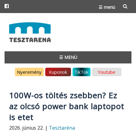
☰ menü
Skip
to
content
☰ MENÜ
Skip
Nyeremény
Kuponok
TikTok
Youtube
to
content
100W-os töltés zsebben? Ez
az olcsó power bank laptopot
is etet
2026. június 22. |
Tesztaréna