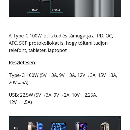
A Type-C 100W-ot is tud és támogatja a PD, QC,
AFC, SCP protokollokat is, hogy tölteni tudjon
telefont, tabletet, laptopot.
Részletesen
Type-C: 100W (5V→3A, 9V→3A, 12V→3A, 15V→3A,
20V→5A)
USB: 22.5W (5V→3A, 9V→2A, 10V→2.25A,
12V→1.5A)