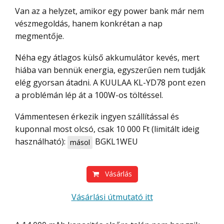
Van az a helyzet, amikor egy power bank már nem
vészmegoldás, hanem konkrétan a nap
megmentője.
Néha egy átlagos külső akkumulátor kevés, mert
hiába van bennük energia, egyszerűen nem tudják
elég gyorsan átadni. A KUULAA KL-YD78 pont ezen
a problémán lép át a 100W-os töltéssel.
Vámmentesen érkezik ingyen szállítással és
kuponnal most olcsó, csak 10 000 Ft (limitált ideig
használható):
BGKL1WEU
másol
Vásárlás
Vásárlási útmutató itt