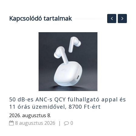
Kapcsolódó tartalmak
1
g
e
h
2
50 dB-es ANC-s QCY fülhallgató appal és
11 órás üzemidővel, 8700 Ft-ért
2026. augusztus 8.
8 augusztus 2026
|
0