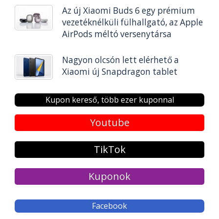
Az új Xiaomi Buds 6 egy prémium
vezetéknélküli fülhallgató, az Apple
AirPods méltó versenytársa
Nagyon olcsón lett elérhető a
Xiaomi új Snapdragon tablet
Kupon kereső, több ezer kuponnal
Youtube
TikTok
Kuponok
Facebook