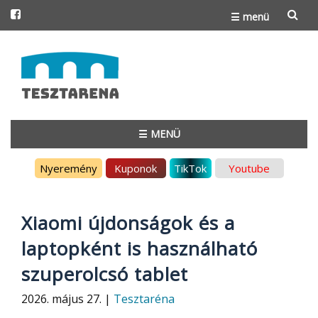
☰ menü
Skip
to
content
☰ MENÜ
Skip
Nyeremény
Kuponok
TikTok
Youtube
to
content
Xiaomi újdonságok és a
laptopként is használható
szuperolcsó tablet
2026. május 27. |
Tesztaréna