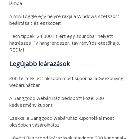
lámpa
A miniToggle egy helyre rakja a Windows szétszórt
beállításait és eszközeit
Tech tippek: 24 000 Ft-ért egy soundbar helyett
hatrészes TV hangrendszer, távirányítós etetőhajó,
REDMI
Legújabb leárazások
300 termék lett olcsóbb most kuponnal a Geekbuying
webáruházban
A Banggood webáruház bedobott közel 200
kedvezmény kupont
Ezekkel a Banggood webáruház kuponokkal most
olcsóbban vásárolhatsz
Hóvégi Banggood leárazások majdnem 200 kuponnal –