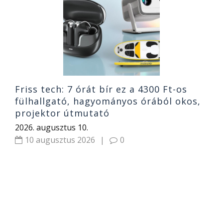
s
h
or
r
2
Friss tech: 7 órát bír ez a 4300 Ft-os
fülhallgató, hagyományos órából okos,
projektor útmutató
2026. augusztus 10.
10 augusztus 2026
|
0