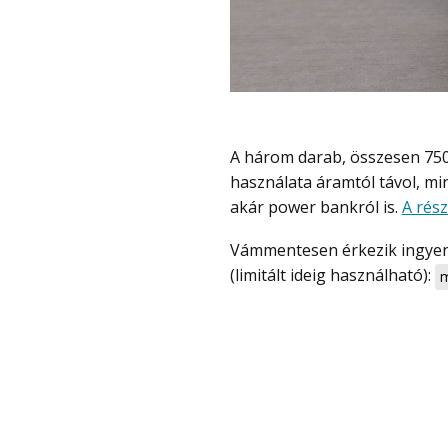
A három darab, összesen 7500 mAh akkumulátor cserélhető, amivel kitolható a
használata áramtól távol, min
akár power bankról is.
A rész
Vámmentesen érkezik ingyen szállítással és kuponnal most olcsóbb, 33 000 Ft
(limitált ideig használható):
m