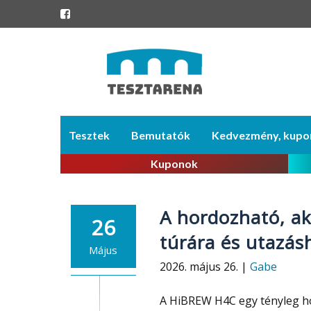
Skip
Tesztek
Bemutatók
Kedvezmény, kupo
to
content
Kuponok
A hordozható, ak
26
túrára és utazás
Május
2026. május 26. |
Gabe
A HiBREW H4C egy tényleg ho