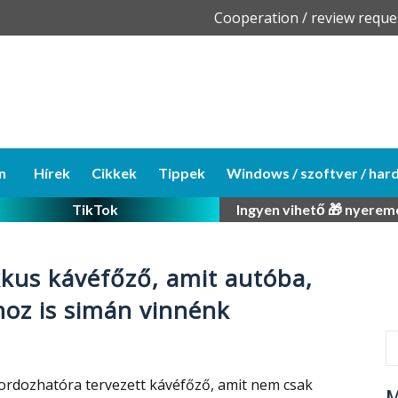
Skip
Cooperation / review reque
to
content
n
Hírek
Cikkek
Tippek
Windows / szoftver / har
TikTok
Ingyen vihető 🎁 nyerem
kus kávéfőző, amit autóba,
hoz is simán vinnénk
rdozhatóra tervezett kávéfőző, amit nem csak
M