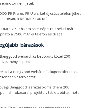
erepmotor nem játék
CO F9 Pro és F9 Ultra: két új csúcstelefon jöhet
amarosan, a REDMI K100 után
DMI 17 5G: hivatalos európai rajt nélkül már
apható a 7500 mAh-s telefon és drága
egújabb leárazások
 Banggood webáruház bedobott közel 200
edvezmény kupont
zekkel a Banggood webáruház kuponokkal most
lcsóbban vásárolhatsz
óvégi Banggood leárazások majdnem 200
ponnal – okosóra, projektor, tablet, ebike, motor
urva júliusi Banggood webáruház többszáz