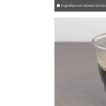
Engedélyezem adataim tárolás