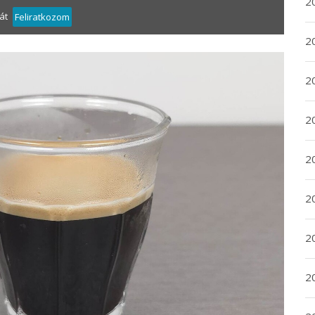
20
át
Feliratkozom
20
2
20
2
2
2
2