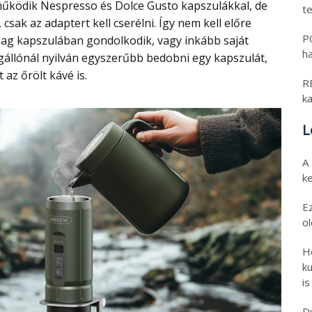
t
, csak az adaptert kell cserélni. Így nem kell előre
PO
ólag kapszulában gondolkodik, vagy inkább saját
h
gállónál nyilván egyszerűbb bedobni egy kapszulát,
az őrölt kávé is.
RE
k
L
A
k
E
o
H
ku
is
D