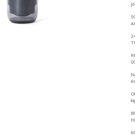
j
5
az
2
T
R
00
N
és
O
k
B
tö
6