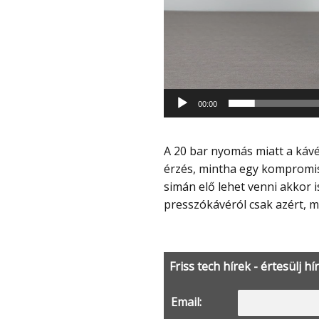
00:00
A 20 bar nyomás miatt a kávé meglepően rendes minőségben készül el, nem az az
érzés, mintha egy kompromis
simán elő lehet venni akkor 
presszókávéról csak azért, m
Friss tech hírek - értesülj hí
Email: