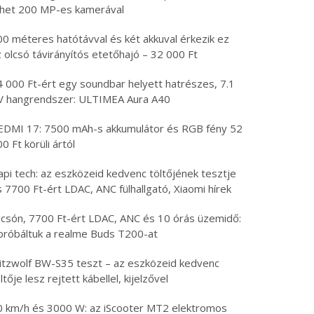
öhet 200 MP-es kamerával
00 méteres hatótávval és két akkuval érkezik ez
 olcsó távirányítós etetőhajó – 32 000 Ft
4 000 Ft-ért egy soundbar helyett hatrészes, 7.1
V hangrendszer: ULTIMEA Aura A40
EDMI 17: 7500 mAh-s akkumulátor és RGB fény 52
0 Ft körüli ártól
api tech: az eszközeid kedvenc töltőjének tesztje
 7700 Ft-ért LDAC, ANC fülhallgató, Xiaomi hírek
lcsón, 7700 Ft-ért LDAC, ANC és 10 órás üzemidő:
ipróbáltuk a realme Buds T200-at
litzwolf BW-S35 teszt – az eszközeid kedvenc
ltője lesz rejtett kábellel, kijelzővel
0 km/h és 3000 W: az iScooter MT2 elektromos