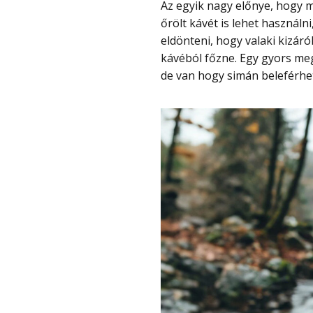
Az egyik nagy előnye, hogy működik Nespresso és Dolce Gusto kapszulákkal, de
őrölt kávét is lehet használni
eldönteni, hogy valaki kizár
kávéból főzne. Egy gyors me
de van hogy simán beleférhet 