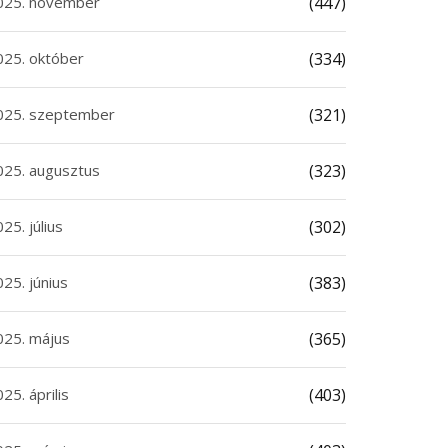
025. november
(447)
025. október
(334)
025. szeptember
(321)
025. augusztus
(323)
25. július
(302)
25. június
(383)
025. május
(365)
25. április
(403)