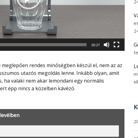
2
V
e
2
G
00:27
t
L
szumos utazós megoldás lenne. Inkább olyan, amit
m
is, ha valaki nem akar lemondani egy normális
el
ert épp nincs a közelben kávézó.
K
rlevélben
2