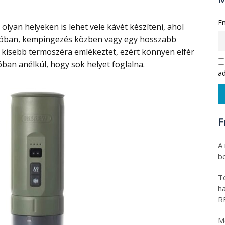
Em
utóban, kempingezés közben vagy egy hosszabb
 kisebb termoszéra emlékeztet, ezért könnyen elfér
ban anélkül, hogy sok helyet foglalna.
ad
F
A
be
T
h
R
M