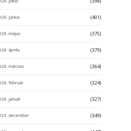
26. július
(398)
26. június
(401)
026. május
(375)
26. április
(379)
026. március
(364)
026. február
(324)
026. január
(327)
025. december
(349)