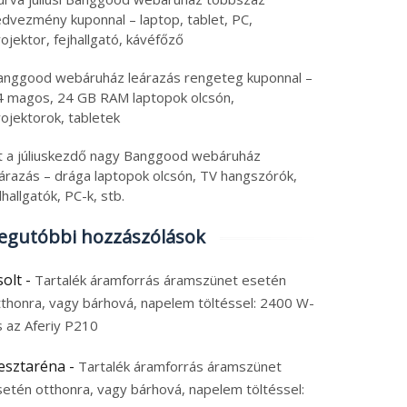
edvezmény kuponnal – laptop, tablet, PC,
ojektor, fejhallgató, kávéfőző
anggood webáruház leárazás rengeteg kuponnal –
4 magos, 24 GB RAM laptopok olcsón,
ojektorok, tabletek
tt a júliuskezdő nagy Banggood webáruház
eárazás – drága laptopok olcsón, TV hangszórók,
lhallgatók, PC-k, stb.
egutóbbi hozzászólások
solt
-
Tartalék áramforrás áramszünet esetén
tthonra, vagy bárhová, napelem töltéssel: 2400 W-
s az Aferiy P210
esztaréna
-
Tartalék áramforrás áramszünet
setén otthonra, vagy bárhová, napelem töltéssel: