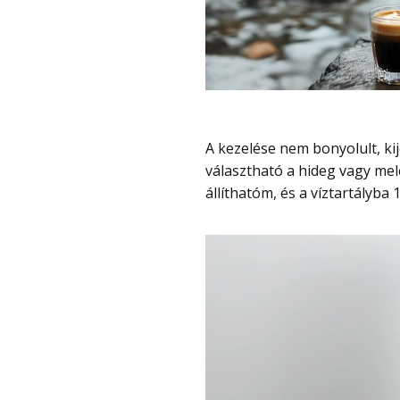
A kezelése nem bonyolult, kijelzőn látszanak az alapinformációk, és külön
választható a hideg vagy me
állíthatóm, és a víztartályba
Videólejátszó