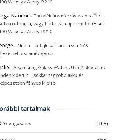
400 W-os az Aferiy P210
arga Nándor
-
Tartalék áramforrás áramszünet
setén otthonra, vagy bárhová, napelem töltéssel:
400 W-os az Aferiy P210
eorge
-
Nem csak fájlokat tárol, ez a NAS
eljesértékű számítógép is
eslie
-
A Samsung Galaxy Watch Ultra 2 okosóráról
inden kiderült – sokkal nagyobb akku és
képesztően fényes kijelző!
orábbi tartalmak
026. augusztus
(109)