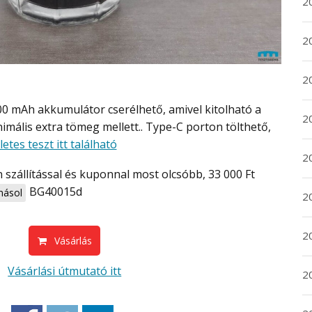
2
2
2
2
imális extra tömeg mellett.. Type-C porton tölthető,
letes teszt itt található
20
BG40015d
ásol
20
2
Vásárlás
Vásárlási útmutató itt
20