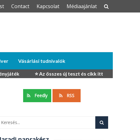
st
Contact
Kapcsolat
Médiaajánlat
dver
Vásárlási tudnivalók
ényjáték
⭐ Az összes új teszt és cikk itt
Feedly
RSS
aradj naprakész