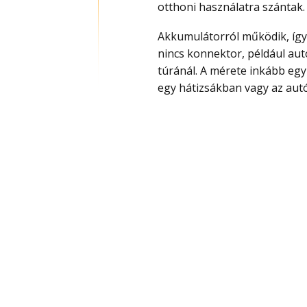
otthoni használatra szántak.
Akkumulátorról működik, így olyan helyeken is lehet vele kávét készíteni, ahol
nincs konnektor, például a
túránál. A mérete inkább egy
egy hátizsákban vagy az autó