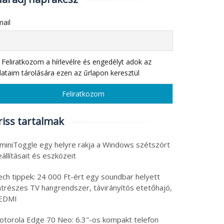
ail
Feliratkozom a hírlevélre és engedélyt adok az
ataim tárolására ezen az űrlapon keresztül
riss tartalmak
 miniToggle egy helyre rakja a Windows szétszórt
állításait és eszközeit
ech tippek: 24 000 Ft-ért egy soundbar helyett
atrészes TV hangrendszer, távirányítós etetőhajó,
EDMI
otorola Edge 70 Neo: 6.3″-os kompakt telefon