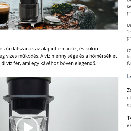
k
pr
B
1
pr
I
leg vizes működés. A víz mennyisége és a hőmérséklet
l
 1 dl víz fér, ami egy kávéhoz bőven elegendő.
fü
L
Z
o
o
T
e