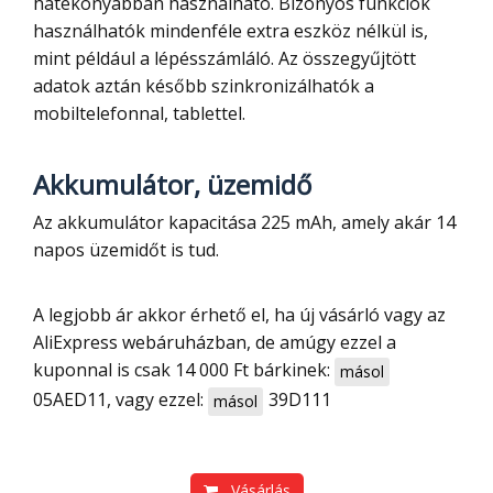
hatékonyabban használható. Bizonyos funkciók
használhatók mindenféle extra eszköz nélkül is,
mint például a lépésszámláló. Az összegyűjtött
adatok aztán később szinkronizálhatók a
mobiltelefonnal, tablettel.
Akkumulátor, üzemidő
Az akkumulátor kapacitása 225 mAh, amely akár 14
napos üzemidőt is tud.
A legjobb ár akkor érhető el, ha új vásárló vagy az
AliExpress webáruházban, de amúgy ezzel a
kuponnal is csak 14 000 Ft bárkinek:
másol
05AED11
, vagy ezzel:
39D111
másol
Vásárlás