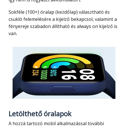
Sokféle (100+) óralap (kezdőlap) választható és
csukló felemelésére a kijelző bekapcsol, valamint a
fényereje szabadon állítható és always on kijelző is
van.
Letölthető óralapok
A hozzá tartozó mobil alkalmazással további