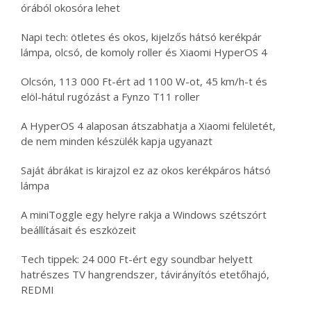
órából okosóra lehet
Napi tech: ötletes és okos, kijelzős hátsó kerékpár
lámpa, olcsó, de komoly roller és Xiaomi HyperOS 4
Olcsón, 113 000 Ft-ért ad 1100 W-ot, 45 km/h-t és
elöl-hátul rugózást a Fynzo T11 roller
A HyperOS 4 alaposan átszabhatja a Xiaomi felületét,
de nem minden készülék kapja ugyanazt
Saját ábrákat is kirajzol ez az okos kerékpáros hátsó
lámpa
A miniToggle egy helyre rakja a Windows szétszórt
beállításait és eszközeit
Tech tippek: 24 000 Ft-ért egy soundbar helyett
hatrészes TV hangrendszer, távirányítós etetőhajó,
REDMI