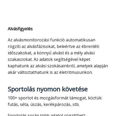
Alvásfigyelés
Az alvásmonitorozási funkció automatikusan
rögzíti az alvásfázisokat, beleértve az ébrenléti
időszakokat, a könnyű alvást és a mély alvási
szakaszokat. Az adatok segítségével képet
kaphatunk az alvási szokásainkról, amelyek alapján
akár változtathatunk is az életritmusunkon.
Sportolás nyomon követése
100+ sportot és mozgásformát támogat, köztük:
futás, séta, úszás, kerékpározás, stb.
Sportolás során több adatot rögzít(het):