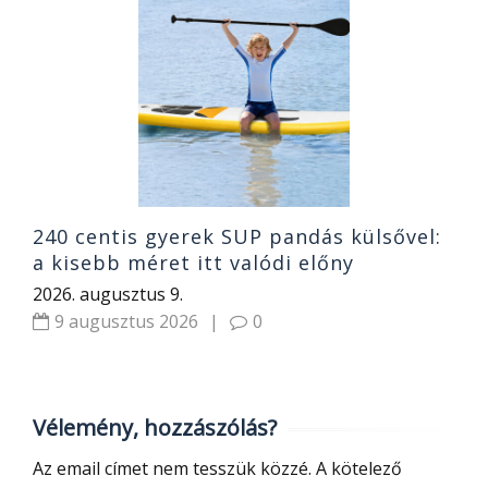
7
T
2
240 centis gyerek SUP pandás külsővel:
a kisebb méret itt valódi előny
2026. augusztus 9.
9 augusztus 2026
|
0
Vélemény, hozzászólás?
Az email címet nem tesszük közzé.
A kötelező