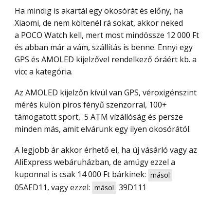
Ha mindig is akartál egy okosórát és előny, ha
Xiaomi, de nem költenél rá sokat, akkor neked
a POCO Watch kell, mert most mindössze 12 000 Ft
és abban már a vám, szállítás is benne. Ennyi egy
GPS és AMOLED kijelzővel rendelkező óráért kb. a
vicc a kategória.
Az AMOLED kijelzőn kívül van GPS, véroxigénszint
mérés külön piros fényű szenzorral, 100+
támogatott sport, 5 ATM vízállóság és persze
minden más, amit elvárunk egy ilyen okosórától.
A legjobb ár akkor érhető el, ha új vásárló vagy az
AliExpress webáruházban, de amúgy ezzel a
kuponnal is csak 14 000 Ft bárkinek:
másol
05AED11
, vagy ezzel:
39D111
másol