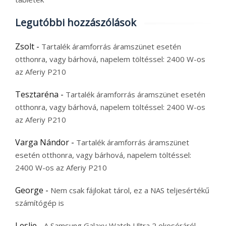
Legutóbbi hozzászólások
Zsolt
-
Tartalék áramforrás áramszünet esetén
otthonra, vagy bárhová, napelem töltéssel: 2400 W-os
az Aferiy P210
Tesztaréna
-
Tartalék áramforrás áramszünet esetén
otthonra, vagy bárhová, napelem töltéssel: 2400 W-os
az Aferiy P210
Varga Nándor
-
Tartalék áramforrás áramszünet
esetén otthonra, vagy bárhová, napelem töltéssel:
2400 W-os az Aferiy P210
George
-
Nem csak fájlokat tárol, ez a NAS teljesértékű
számítógép is
Leslie
-
A Samsung Galaxy Watch Ultra 2 okosóráról