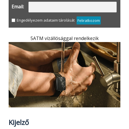
Email:
Engedélyezem adataim tárolását
Feliratkozom
5ATM vízállósággal rendelkezik
Kijelző