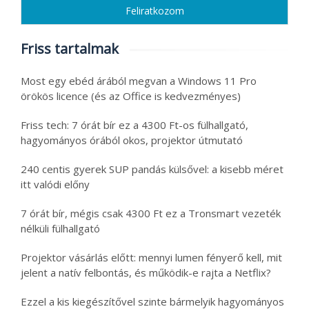
Friss tartalmak
Most egy ebéd árából megvan a Windows 11 Pro
örökös licence (és az Office is kedvezményes)
Friss tech: 7 órát bír ez a 4300 Ft-os fülhallgató,
hagyományos órából okos, projektor útmutató
240 centis gyerek SUP pandás külsővel: a kisebb méret
itt valódi előny
7 órát bír, mégis csak 4300 Ft ez a Tronsmart vezeték
nélküli fülhallgató
Projektor vásárlás előtt: mennyi lumen fényerő kell, mit
jelent a natív felbontás, és működik-e rajta a Netflix?
Ezzel a kis kiegészítővel szinte bármelyik hagyományos