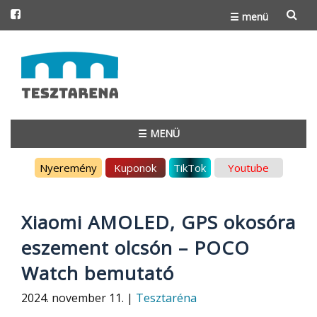
☰ menü
Skip
to
content
☰ MENÜ
Skip
Nyeremény
Kuponok
TikTok
Youtube
to
content
Xiaomi AMOLED, GPS okosóra
eszement olcsón – POCO
Watch bemutató
2024. november 11. |
Tesztaréna