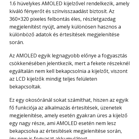
1.6 hüvelykes AMOLED kijelzővel rendelkezik, amely
kiváló fényerőt és színvisszaadást biztosít. Az
360×320 pixeles felbontás éles, részletgazdag
megjelenítést nyújt, amely különösen hasznos a
különböző adatok és értesítések megjelenítése
során.
Az AMOLED egyik legnagyobb előnye a fogyasztás
csökkenésében jelentkezik, mert a fekete részeknél
egyáltalán nem kell bekapcsolnia a kijelzőt, viszont
az LCD kijelzők mindig teljes felületen
bekapcsoltak.
Ez egy okosóránál sokat számíthat, hiszen az egyik
fő funkciója az alkalmazás értesítések, üzenetek
megjelenítése, amely esetén gyakran üres a kijelző
egy nagy része, ami AMOLED esetén nem lesz
bekapcsolva az értesítések megjelenítése során,
így nem is fogyaszt akkumulátort.