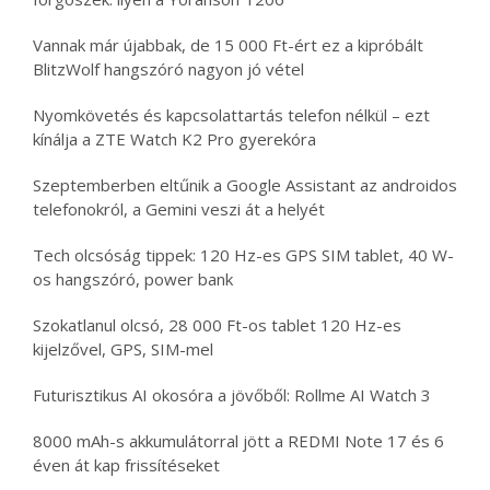
Vannak már újabbak, de 15 000 Ft-ért ez a kipróbált
BlitzWolf hangszóró nagyon jó vétel
Nyomkövetés és kapcsolattartás telefon nélkül – ezt
kínálja a ZTE Watch K2 Pro gyerekóra
Szeptemberben eltűnik a Google Assistant az androidos
telefonokról, a Gemini veszi át a helyét
Tech olcsóság tippek: 120 Hz-es GPS SIM tablet, 40 W-
os hangszóró, power bank
Szokatlanul olcsó, 28 000 Ft-os tablet 120 Hz-es
kijelzővel, GPS, SIM-mel
Futurisztikus AI okosóra a jövőből: Rollme AI Watch 3
8000 mAh-s akkumulátorral jött a REDMI Note 17 és 6
éven át kap frissítéseket