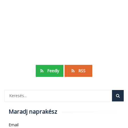
Feedly
RSS
Maradj naprakész
Email