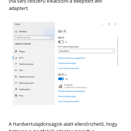
(ha van) célszerű kikacsolni a beépített wifi
adaptert.
A Hardvertulajdonságok alatt ellenőrizhető, hogy