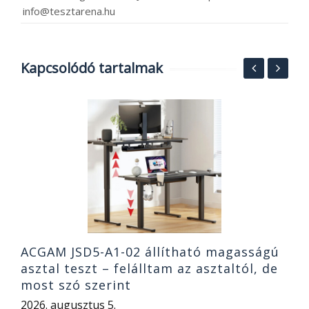
info@tesztarena.hu
Kapcsolódó tartalmak
R
v
2
ACGAM JSD5-A1-02 állítható magasságú
asztal teszt – felálltam az asztaltól, de
most szó szerint
2026. augusztus 5.