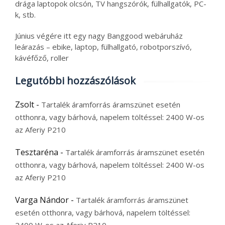
drága laptopok olcsón, TV hangszórók, fülhallgatók, PC-
k, stb.
Június végére itt egy nagy Banggood webáruház
leárazás – ebike, laptop, fülhallgató, robotporszívó,
kávéfőző, roller
Legutóbbi hozzászólások
Zsolt
-
Tartalék áramforrás áramszünet esetén
otthonra, vagy bárhová, napelem töltéssel: 2400 W-os
az Aferiy P210
Tesztaréna
-
Tartalék áramforrás áramszünet esetén
otthonra, vagy bárhová, napelem töltéssel: 2400 W-os
az Aferiy P210
Varga Nándor
-
Tartalék áramforrás áramszünet
esetén otthonra, vagy bárhová, napelem töltéssel: