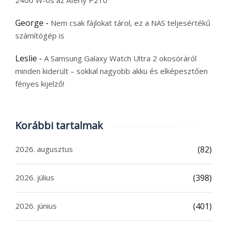
2400 W-os az Aferiy P210
George
-
Nem csak fájlokat tárol, ez a NAS teljesértékű
számítógép is
Leslie
-
A Samsung Galaxy Watch Ultra 2 okosóráról
minden kiderült – sokkal nagyobb akku és elképesztően
fényes kijelző!
Korábbi tartalmak
2026. augusztus
(82)
2026. július
(398)
2026. június
(401)