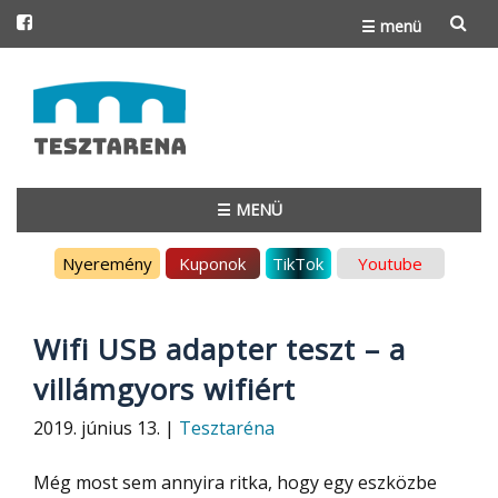
☰ menü
Skip
to
content
☰ MENÜ
Skip
Nyeremény
Kuponok
TikTok
Youtube
to
content
Wifi USB adapter teszt – a
villámgyors wifiért
2019. június 13. |
Tesztaréna
Még most sem annyira ritka, hogy egy eszközbe