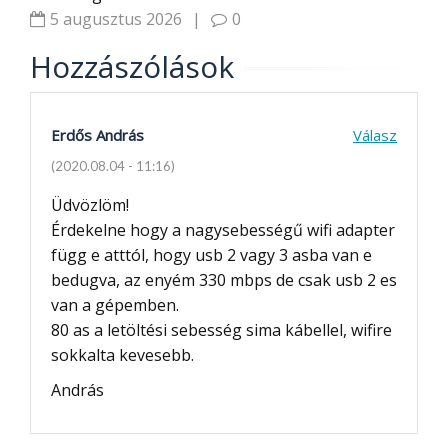
5 augusztus 2026
|
0
Hozzászólások
Erdős András
Válasz
(2020.08.04 - 11:16)
Üdvözlöm!
Érdekelne hogy a nagysebességű wifi adapter
függ e atttól, hogy usb 2 vagy 3 asba van e
bedugva, az enyém 330 mbps de csak usb 2 es
van a gépemben.
80 as a letöltési sebesség sima kábellel, wifire
sokkalta kevesebb.
András