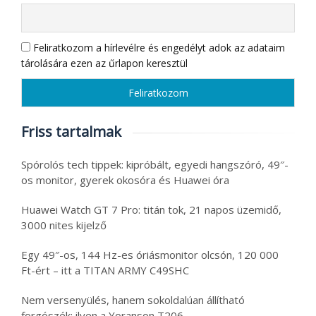
Feliratkozom a hírlevélre és engedélyt adok az adataim
tárolására ezen az űrlapon keresztül
Friss tartalmak
Spórolós tech tippek: kipróbált, egyedi hangszóró, 49″-
os monitor, gyerek okosóra és Huawei óra
Huawei Watch GT 7 Pro: titán tok, 21 napos üzemidő,
3000 nites kijelző
Egy 49″-os, 144 Hz-es óriásmonitor olcsón, 120 000
Ft-ért – itt a TITAN ARMY C49SHC
Nem versenyülés, hanem sokoldalúan állítható
forgószék: ilyen a Yoranson T206