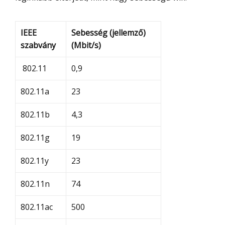
IEEE
Sebesség (jellemző)
szabvány
(Mbit/s)
802.11
0,9
802.11a
23
802.11b
4,3
802.11g
19
802.11y
23
802.11n
74
802.11ac
500