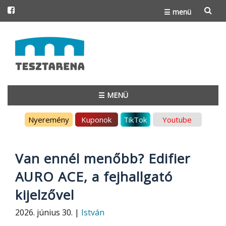
☰ menü
Skip
to
content
☰ MENÜ
Skip
Nyeremény
Kuponok
TikTok
Youtube
to
content
Van ennél menőbb? Edifier
AURO ACE, a fejhallgató
kijelzővel
2026. június 30. |
István