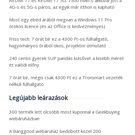
REDMI 17 és REDMI 17 5G: 7500 mAh-s akkuval jött a
4G-s és 5G-s páros, az egyik már itthon is kapható
Most egy ebéd árából megvan a Windows 11 Pro
örökös licence (és az Office is kedvezményes)
Friss tech: 7 órát bír ez a 4300 Ft-os fülhallgató,
hagyományos órából okos, projektor útmutató
240 centis gyerek SUP pandás külsővel: a kisebb méret
itt valódi előny
7 órát bír, mégis csak 4300 Ft ez a Tronsmart vezeték
nélküli fülhallgató
Legújabb leárazások
300 termék lett olcsóbb most kuponnal a Geekbuying
webáruházban
A Banggood webáruház bedobott közel 200