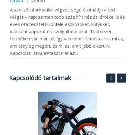
István
Szerző
A szerző informatikai végzettségű és imádja a tech
világát – napi szinten több száz hírt néz át, értékel ki és
évek óta tesztel különféle eszközöket, kütyüket,
időnként appokat és szolgáltatásokat. Több ezer
terméken van már túl, így van némi rálátása arra, mi az,
ami tényleg megéri, és mi az, amit jobb elkerülni.
Kapcsolat: istvan@tesztarena.hu
Kapcsolódó tartalmak
:
T
h
o
2