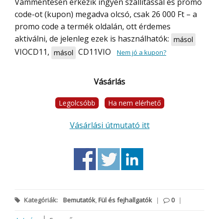
Vámmentesen érkezik ingyen szállítással és promo
code-ot (kupon) megadva olcsó, csak 26 000 Ft – a
promo code a termék oldalán, ott érdemes
aktiválni, de jelenleg ezek is használhatók:
másol
VIOCD11
,
CD11VIO
másol
Nem jó a kupon?
Vásárlás
Legolcsóbb
Ha nem elérhető
Vásárlási útmutató itt
Kategóriák:
Bemutatók
,
Fül és fejhallgatók
|
0
|