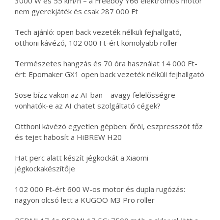
3000 W és 55 km/h – a Freeboy Y66 elektromos motor
nem gyerekjáték és csak 287 000 Ft
Tech ajánló: open back vezeték nélküli fejhallgató,
otthoni kávézó, 102 000 Ft-ért komolyabb roller
Természetes hangzás és 70 óra használat 14 000 Ft-
ért: Epomaker GX1 open back vezeték nélküli fejhallgató
Sose bízz vakon az AI-ban – avagy felelősségre
vonhatók-e az AI chatet szolgáltató cégek?
Otthoni kávézó egyetlen gépben: őröl, eszpresszót főz
és tejet habosít a HiBREW H20
Hat perc alatt készít jégkockát a Xiaomi
jégkockakészítője
102 000 Ft-ért 600 W-os motor és dupla rugózás:
nagyon olcsó lett a KUGOO M3 Pro roller