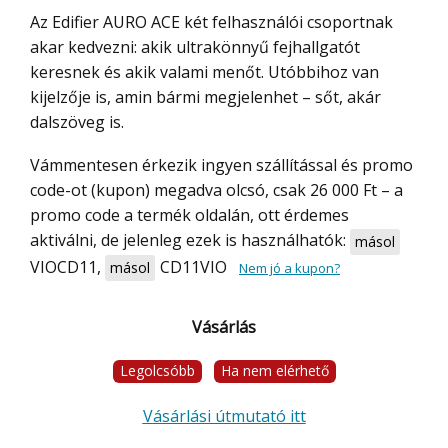
Az Edifier AURO ACE két felhasználói csoportnak
akar kedvezni: akik ultrakönnyű fejhallgatót
keresnek és akik valami menőt. Utóbbihoz van
kijelzője is, amin bármi megjelenhet – sőt, akár
dalszöveg is.
Vámmentesen érkezik ingyen szállítással és promo
code-ot (kupon) megadva olcsó, csak 26 000 Ft – a
promo code a termék oldalán, ott érdemes
aktiválni, de jelenleg ezek is használhatók:
másol
VIOCD11
,
CD11VIO
másol
Nem jó a kupon?
Vásárlás
Legolcsóbb
Ha nem elérhető
Vásárlási útmutató itt