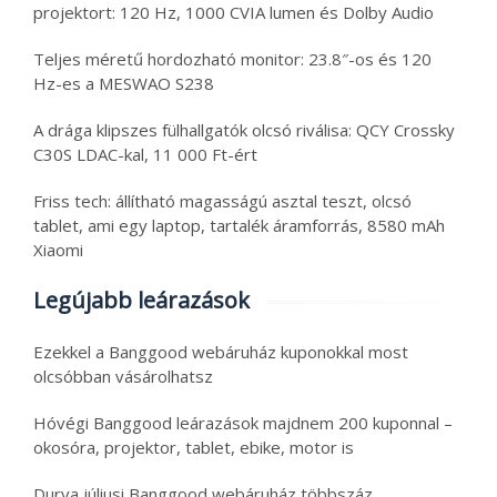
projektort: 120 Hz, 1000 CVIA lumen és Dolby Audio
Teljes méretű hordozható monitor: 23.8″-os és 120
Hz-es a MESWAO S238
A drága klipszes fülhallgatók olcsó riválisa: QCY Crossky
C30S LDAC-kal, 11 000 Ft-ért
Friss tech: állítható magasságú asztal teszt, olcsó
tablet, ami egy laptop, tartalék áramforrás, 8580 mAh
Xiaomi
Legújabb leárazások
Ezekkel a Banggood webáruház kuponokkal most
olcsóbban vásárolhatsz
Hóvégi Banggood leárazások majdnem 200 kuponnal –
okosóra, projektor, tablet, ebike, motor is
Durva júliusi Banggood webáruház többszáz