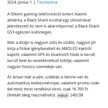
2024. június 1. |
Tesztaréna
A főként gaming telefonokról ismert Xiaomi
almárka, a Black Shark ezúttal egy okosórával
jelentkezett és nem is akármilyennel, a Black Shark
GS3 egészen különleges.
Már a dizájn is nagyon ütős és vízálló, nagyon jól
bírja a fizikai igénybevételt és AMOLED kijelzőt
kapott, valamint GPS és bluetooth hívás is került
került bele és vezetéknélküli töltője, valamint
nagyon hosszú üzemideje van.
Az árban már a vám, szállítás is benne van és
automatikus kedvezménnyel, valamint promo code-
dal most most rendkívül olcsó, csak 16 700 Ft
(limitált ideig használható):
24SC08
másol