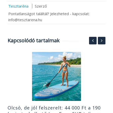
Tesztaréna
Szerző
Pontatlanságot találtál? Jelezheted - kapcsolat:
info@tesztarena.hu
Kapcsolódó tartalmak
K
1
B
2
Olcsó, de jól felszerelt: 44 000 Ft a 190