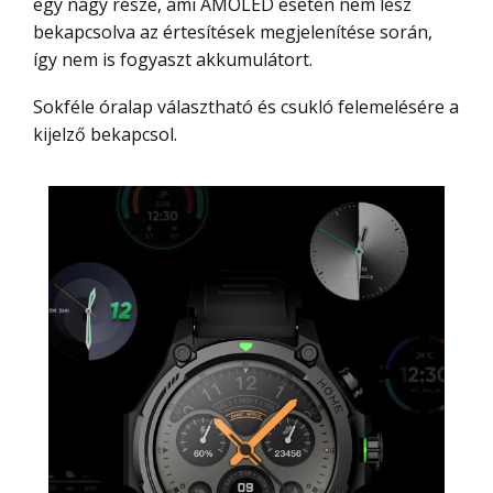
egy nagy része, ami AMOLED esetén nem lesz
bekapcsolva az értesítések megjelenítése során,
így nem is fogyaszt akkumulátort.
Sokféle óralap választható és csukló felemelésére a
kijelző bekapcsol.