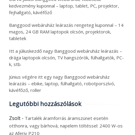
kedvezmény kuponnal – laptop, tablet, PC, projektor,
fejhallgató, kávéfőző
Banggood webáruház leárazás rengeteg kuponnal – 14
magos, 24 GB RAM laptopok olcsón, projektorok,
tabletek
Itt a júliuskezdő nagy Banggood webáruház leárazás –
drága laptopok olcsón, TV hangszórók, fülhallgatók, PC-
k, stb.
Június végére itt egy nagy Banggood webáruház
leárazás – ebike, laptop, fülhallgató, robotporszívó,
kávéfőző, roller
Legutóbbi hozzászólások
Zsolt
-
Tartalék áramforrás áramszünet esetén
otthonra, vagy bárhová, napelem töltéssel: 2400 W-os
az Aferiy P210