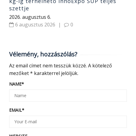
kg-ig terhelhető InnoExpo SUP teljes
szettje
2026. augusztus 6.
6 augusztus 2026
|
0
Vélemény, hozzászólás?
Az email címet nem tesszük közzé.
A kötelező
mezőket
*
karakterrel jelöljük.
NAME
*
EMAIL
*