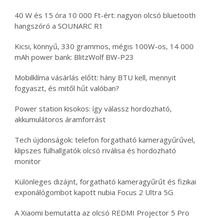
40 W és 15 óra 10 000 Ft-ért: nagyon olcsó bluetooth
hangszóró a SOUNARC R1
Kicsi, könnyű, 330 grammos, mégis 100W-os, 14 000
mAh power bank: BlitzWolf BW-P23
Mobilklíma vásárlás előtt: hány BTU kell, mennyit
fogyaszt, és mitől hűt valóban?
Power station kisokos: így válassz hordozható,
akkumulátoros áramforrást
Tech újdonságok: telefon forgatható kameragyűrűvel,
klipszes fülhallgatók olcsó riválisa és hordozható
monitor
Különleges dizájnt, forgatható kameragyűrűt és fizikai
exponálógombot kapott nubia Focus 2 Ultra 5G
A Xiaomi bemutatta az olcsó REDMI Projector 5 Pro