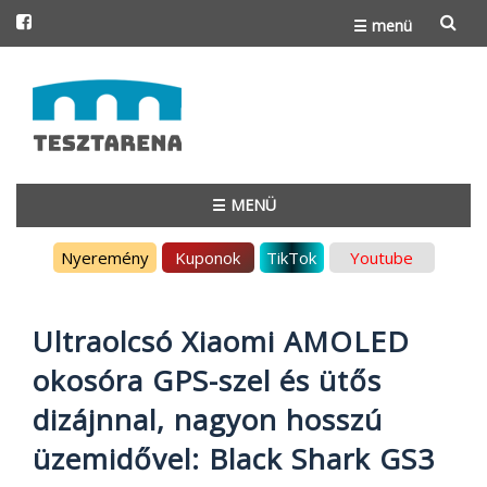
☰ menü
Skip
to
content
☰ MENÜ
Skip
Nyeremény
Kuponok
TikTok
Youtube
to
content
Ultraolcsó Xiaomi AMOLED
okosóra GPS-szel és ütős
dizájnnal, nagyon hosszú
üzemidővel: Black Shark GS3