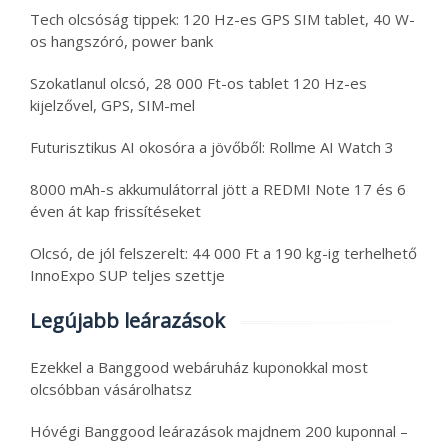
Tech olcsóság tippek: 120 Hz-es GPS SIM tablet, 40 W-
os hangszóró, power bank
Szokatlanul olcsó, 28 000 Ft-os tablet 120 Hz-es
kijelzővel, GPS, SIM-mel
Futurisztikus AI okosóra a jövőből: Rollme AI Watch 3
8000 mAh-s akkumulátorral jött a REDMI Note 17 és 6
éven át kap frissítéseket
Olcsó, de jól felszerelt: 44 000 Ft a 190 kg-ig terhelhető
InnoExpo SUP teljes szettje
Legújabb leárazások
Ezekkel a Banggood webáruház kuponokkal most
olcsóbban vásárolhatsz
Hóvégi Banggood leárazások majdnem 200 kuponnal –