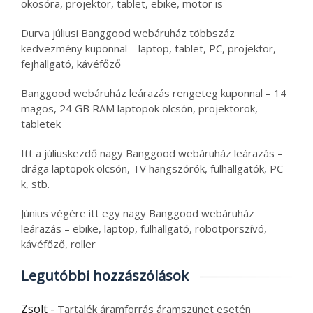
okosóra, projektor, tablet, ebike, motor is
Durva júliusi Banggood webáruház többszáz
kedvezmény kuponnal – laptop, tablet, PC, projektor,
fejhallgató, kávéfőző
Banggood webáruház leárazás rengeteg kuponnal – 14
magos, 24 GB RAM laptopok olcsón, projektorok,
tabletek
Itt a júliuskezdő nagy Banggood webáruház leárazás –
drága laptopok olcsón, TV hangszórók, fülhallgatók, PC-
k, stb.
Június végére itt egy nagy Banggood webáruház
leárazás – ebike, laptop, fülhallgató, robotporszívó,
kávéfőző, roller
Legutóbbi hozzászólások
Zsolt
-
Tartalék áramforrás áramszünet esetén