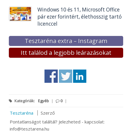
Windows 10 és 11, Microsoft Office
pár ezer forintért, élethosszig tartó
licenccel
Tesztaréna extra – Instagram
Itt találod a legjobb leárazásokat
Kategóriák:
Egyéb
|
0
|
Tesztaréna
Szerző
Pontatlanságot találtál? Jelezheted - kapcsolat:
info@tesztarena.hu