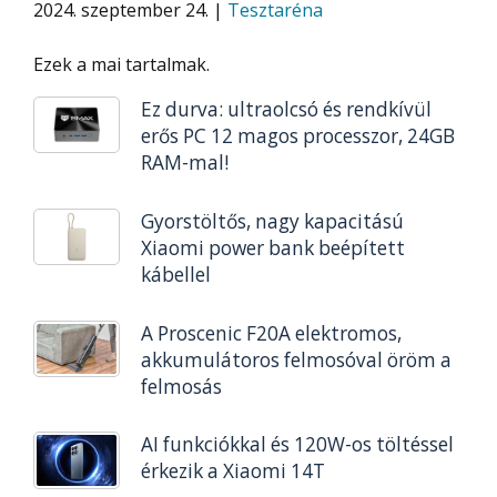
2024. szeptember 24. |
Tesztaréna
Ezek a mai tartalmak.
Ez durva: ultraolcsó és rendkívül
erős PC 12 magos processzor, 24GB
RAM-mal!
Gyorstöltős, nagy kapacitású
Xiaomi power bank beépített
kábellel
A Proscenic F20A elektromos,
akkumulátoros felmosóval öröm a
felmosás
AI funkciókkal és 120W-os töltéssel
érkezik a Xiaomi 14T