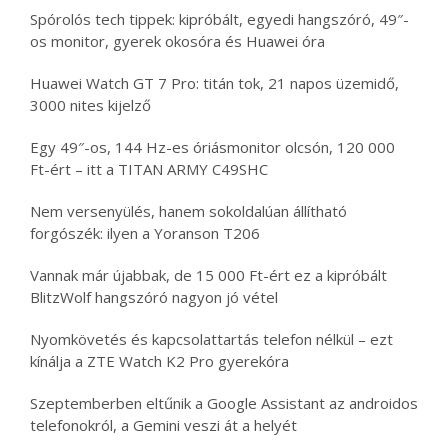
Spórolós tech tippek: kipróbált, egyedi hangszóró, 49″-
os monitor, gyerek okosóra és Huawei óra
Huawei Watch GT 7 Pro: titán tok, 21 napos üzemidő,
3000 nites kijelző
Egy 49″-os, 144 Hz-es óriásmonitor olcsón, 120 000
Ft-ért – itt a TITAN ARMY C49SHC
Nem versenyülés, hanem sokoldalúan állítható
forgószék: ilyen a Yoranson T206
Vannak már újabbak, de 15 000 Ft-ért ez a kipróbált
BlitzWolf hangszóró nagyon jó vétel
Nyomkövetés és kapcsolattartás telefon nélkül – ezt
kínálja a ZTE Watch K2 Pro gyerekóra
Szeptemberben eltűnik a Google Assistant az androidos
telefonokról, a Gemini veszi át a helyét