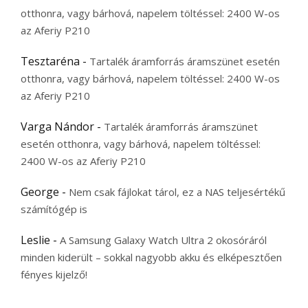
otthonra, vagy bárhová, napelem töltéssel: 2400 W-os
az Aferiy P210
Tesztaréna
-
Tartalék áramforrás áramszünet esetén
otthonra, vagy bárhová, napelem töltéssel: 2400 W-os
az Aferiy P210
Varga Nándor
-
Tartalék áramforrás áramszünet
esetén otthonra, vagy bárhová, napelem töltéssel:
2400 W-os az Aferiy P210
George
-
Nem csak fájlokat tárol, ez a NAS teljesértékű
számítógép is
Leslie
-
A Samsung Galaxy Watch Ultra 2 okosóráról
minden kiderült – sokkal nagyobb akku és elképesztően
fényes kijelző!