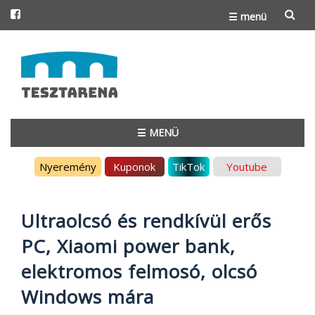
☰ menü
Skip
to
content
☰ MENÜ
Skip
Nyeremény
Kuponok
TikTok
Youtube
to
content
Ultraolcsó és rendkívül erős
PC, Xiaomi power bank,
elektromos felmosó, olcsó
Windows mára