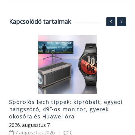
Kapcsolódó tartalmak
T
és
S
b
2
Spórolós tech tippek: kipróbált, egyedi
hangszóró, 49″-os monitor, gyerek
okosóra és Huawei óra
2026. augusztus 7.
7 augusztus 2026
|
0