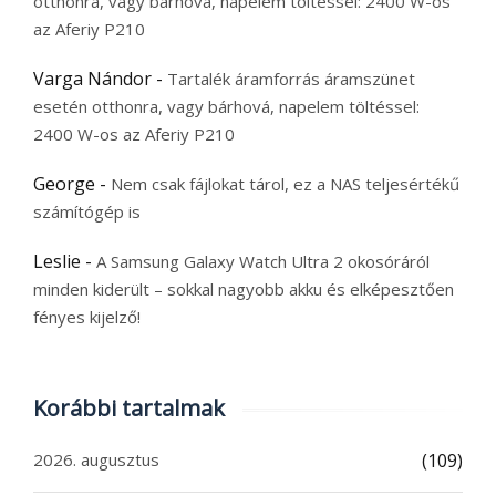
otthonra, vagy bárhová, napelem töltéssel: 2400 W-os
az Aferiy P210
Varga Nándor
-
Tartalék áramforrás áramszünet
esetén otthonra, vagy bárhová, napelem töltéssel:
2400 W-os az Aferiy P210
George
-
Nem csak fájlokat tárol, ez a NAS teljesértékű
számítógép is
Leslie
-
A Samsung Galaxy Watch Ultra 2 okosóráról
minden kiderült – sokkal nagyobb akku és elképesztően
fényes kijelző!
Korábbi tartalmak
2026. augusztus
(109)