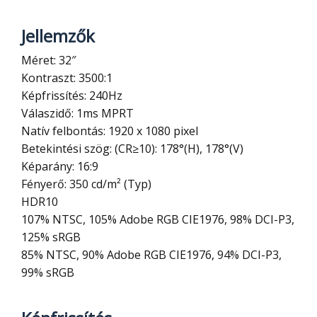
Jellemzők
Méret: 32″
Kontraszt: 3500:1
Képfrissítés: 240Hz
Válaszidő: 1ms MPRT
Natív felbontás: 1920 x 1080 pixel
Betekintési szög: (CR≥10): 178°(H), 178°(V)
Képarány: 16:9
Fényerő: 350 cd/m² (Typ)
HDR10
107% NTSC, 105% Adobe RGB CIE1976, 98% DCI-P3,
125% sRGB
85% NTSC, 90% Adobe RGB CIE1976, 94% DCI-P3,
99% sRGB