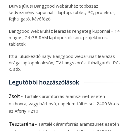
Durva júliusi Banggood webáruház többszáz
kedvezmény kuponnal – laptop, tablet, PC, projektor,
fejhallgató, kávéfőző
Banggood webáruház leárazás rengeteg kuponnal – 14
magos, 24 GB RAM laptopok olcsón, projektorok,
tabletek
Itt a júliuskezdő nagy Banggood webáruház leárazás –
drága laptopok olcsón, TV hangszórók, fülhallgatók, PC-
k, stb.
Legutóbbi hozzászólások
Zsolt
-
Tartalék áramforrás áramszünet esetén
otthonra, vagy bárhová, napelem töltéssel: 2400 W-os
az Aferiy P210
Tesztaréna
-
Tartalék áramforrás áramszünet esetén