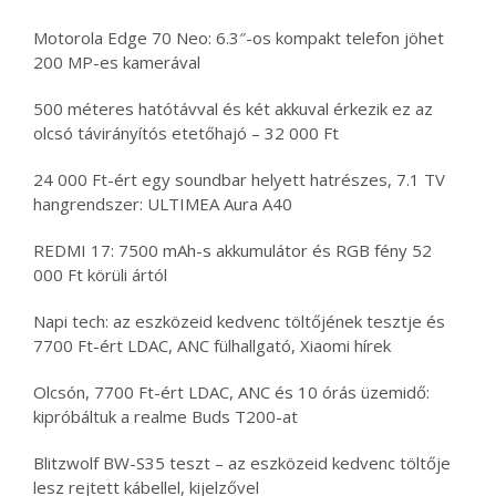
Motorola Edge 70 Neo: 6.3″-os kompakt telefon jöhet
200 MP-es kamerával
500 méteres hatótávval és két akkuval érkezik ez az
olcsó távirányítós etetőhajó – 32 000 Ft
24 000 Ft-ért egy soundbar helyett hatrészes, 7.1 TV
hangrendszer: ULTIMEA Aura A40
REDMI 17: 7500 mAh-s akkumulátor és RGB fény 52
000 Ft körüli ártól
Napi tech: az eszközeid kedvenc töltőjének tesztje és
7700 Ft-ért LDAC, ANC fülhallgató, Xiaomi hírek
Olcsón, 7700 Ft-ért LDAC, ANC és 10 órás üzemidő:
kipróbáltuk a realme Buds T200-at
Blitzwolf BW-S35 teszt – az eszközeid kedvenc töltője
lesz rejtett kábellel, kijelzővel