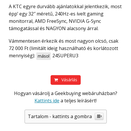
A KTC egyre durvább ajánlatokkal jelentkezik, most
épp’ egy 32″ méretű, 240Hz-es ívelt gaming
monitorral, AMD FreeSync, NVIDIA G-Sync
támogatással és NAGYON alacsony árral.
Vámmentesen érkezik és most nagyon olcsó, csak
72 000 Ft (limitált ideig használható és korlátozott
mennyiség):
24SUPERU3
másol
Vásárlás
Hogyan vásárolj a Geekbuying webáruházban?
Kattints ide
a teljes leírásért!
Tartalom - kattints a gombra