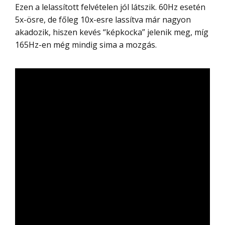
Ezen a lelassított felvételen jól látszik. 60Hz esetén
5x-ösre, de főleg 10x-esre lassítva már nagyon
akadozik, hiszen kevés “képkocka” jelenik meg, míg
165Hz-en még mindig sima a mozgás.