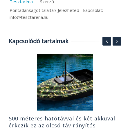
Tesztaréna
Szerző
Pontatlanságot találtál? Jelezheted - kapcsolat:
info@tesztarena.hu
Kapcsolódó tartalmak
S
6
e
2
500 méteres hatótávval és két akkuval
érkezik ez az olcsó távirányítós