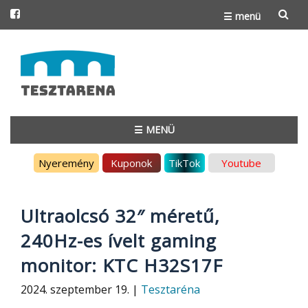
☰ menü
Skip
to
content
☰ MENÜ
Skip
Nyeremény
Kuponok
TikTok
Youtube
to
content
Ultraolcsó 32″ méretű,
240Hz-es ívelt gaming
monitor: KTC H32S17F
2024. szeptember 19. |
Tesztaréna