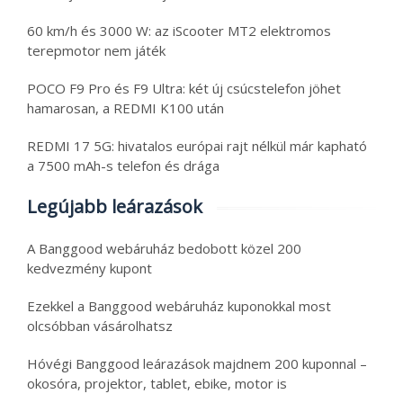
60 km/h és 3000 W: az iScooter MT2 elektromos
terepmotor nem játék
POCO F9 Pro és F9 Ultra: két új csúcstelefon jöhet
hamarosan, a REDMI K100 után
REDMI 17 5G: hivatalos európai rajt nélkül már kapható
a 7500 mAh-s telefon és drága
Legújabb leárazások
A Banggood webáruház bedobott közel 200
kedvezmény kupont
Ezekkel a Banggood webáruház kuponokkal most
olcsóbban vásárolhatsz
Hóvégi Banggood leárazások majdnem 200 kuponnal –
okosóra, projektor, tablet, ebike, motor is