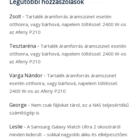
Legutóbbi hozzászólások
Zsolt
-
Tartalék áramforrás áramszünet esetén
otthonra, vagy bárhová, napelem töltéssel: 2400 W-os
az Aferiy P210
Tesztaréna
-
Tartalék áramforrás áramszünet esetén
otthonra, vagy bárhová, napelem töltéssel: 2400 W-os
az Aferiy P210
Varga Nándor
-
Tartalék áramforrás áramszünet
esetén otthonra, vagy bárhová, napelem töltéssel:
2400 W-os az Aferiy P210
George
-
Nem csak fájlokat tárol, ez a NAS teljesértékű
számítógép is
Leslie
-
A Samsung Galaxy Watch Ultra 2 okosóráról
minden kiderült – sokkal nagyobb akku és elképesztően