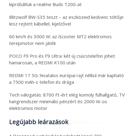
kipróbáltuk a realme Buds T200-at
Blitzwolf BW-S35 teszt – az eszközeid kedvenc töltője
lesz rejtett kábellel, kijelzővel
60 km/h és 3000 W: az iScooter MT2 elektromos
terepmotor nem játék
POCO F9 Pro és F9 Ultra: két új csúcstelefon jöhet
hamarosan, a REDMI K100 után
REDMI 17 5G: hivatalos európai rajt nélkül már kapható
a 7500 mAh-s telefon és drága
Tech válogatás: 8700 Ft-ért elég komoly fülhallgató, TV
hangrendszer minimális pénzért és 2000 W-os
elektromos motor
Legújabb leárazások
A Banggood webáruház bedobott közel 200