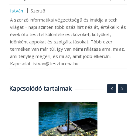
István
Szerző
A szerző informatikai végzettségű és imádja a tech
világát – napi szinten több száz hírt néz át, értékel ki és
évek óta tesztel különféle eszközöket, kütyüket,
időnként appokat és szolgáltatásokat. Több ezer
terméken van már túl, így van némi rálátása arra, mi az,
ami tényleg megéri, és mi az, amit jobb elkerülni.
Kapcsolat: istvan@tesztarena.hu
Kapcsolódó tartalmak
S
6
e
2