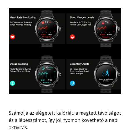
Számolja az elégetett kalóriát, a megtett távolságot
és a lépésszámot, így jól nyomon követhető a napi
aktivitás.