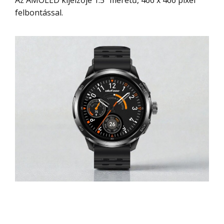
Az AMOLED kijelzője 1.5″ méretű, 466 x 466 pixel
felbontással.