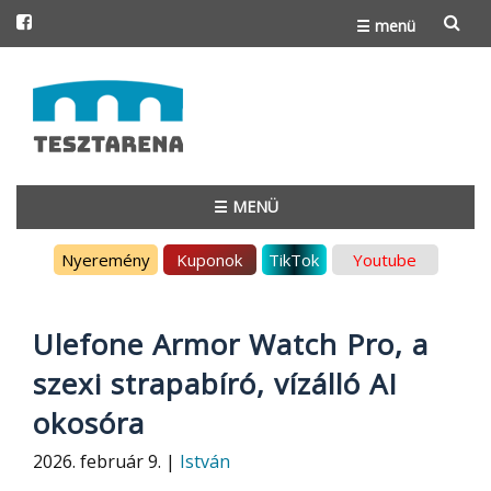
☰ menü
Skip
to
content
☰ MENÜ
Skip
Nyeremény
Kuponok
TikTok
Youtube
to
content
Ulefone Armor Watch Pro, a
szexi strapabíró, vízálló AI
okosóra
2026. február 9. |
István