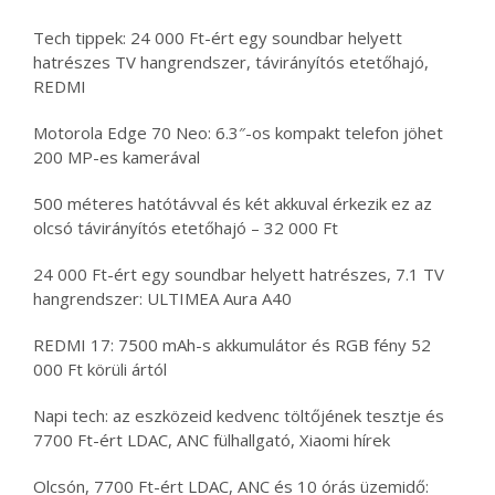
Tech tippek: 24 000 Ft-ért egy soundbar helyett
hatrészes TV hangrendszer, távirányítós etetőhajó,
REDMI
Motorola Edge 70 Neo: 6.3″-os kompakt telefon jöhet
200 MP-es kamerával
500 méteres hatótávval és két akkuval érkezik ez az
olcsó távirányítós etetőhajó – 32 000 Ft
24 000 Ft-ért egy soundbar helyett hatrészes, 7.1 TV
hangrendszer: ULTIMEA Aura A40
REDMI 17: 7500 mAh-s akkumulátor és RGB fény 52
000 Ft körüli ártól
Napi tech: az eszközeid kedvenc töltőjének tesztje és
7700 Ft-ért LDAC, ANC fülhallgató, Xiaomi hírek
Olcsón, 7700 Ft-ért LDAC, ANC és 10 órás üzemidő: