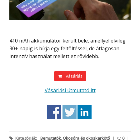
410 mAh akkumulátor került bele, amellyel elvileg
30+ napig is bírja egy feltöltéssel, de átlagosan
intenzív használat mellett ez rövidebb.
Vásárlás
Vásárlási útmutató itt
Kategóriák:
Bemutatók
,
Okosóra és okoskarkötő
|
0
|