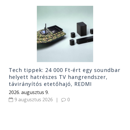
i
N
t
A
2
Tech tippek: 24 000 Ft-ért egy soundbar
helyett hatrészes TV hangrendszer,
távirányítós etetőhajó, REDMI
2026. augusztus 9.
9 augusztus 2026
|
0