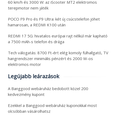
60 km/h és 3000 W: az iScooter MT2 elektromos
terepmotor nem játék
POCO F9 Pro és F9 Ultra: két új csúcstelefon jöhet
hamarosan, a REDMI K100 után
REDMI 17 5G: hivatalos európai rajt nélkül már kapható
a 7500 mAh-s telefon és drága
Tech válogatás: 8700 Ft-ért elég komoly fülhallgató, TV
hangrendszer minimális pénzért és 2000 W-os
elektromos motor
Legújabb leárazások
A Banggood webáruház bedobott közel 200
kedvezmény kupont
Ezekkel a Banggood webáruház kuponokkal most
olcsóbban vásárolhatsz