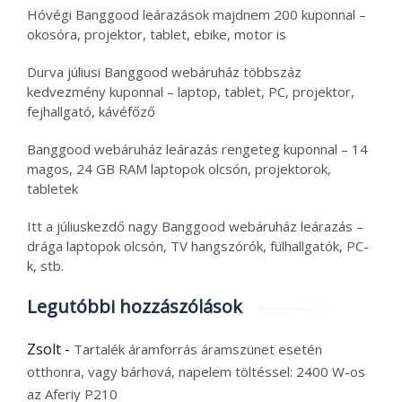
Hóvégi Banggood leárazások majdnem 200 kuponnal –
okosóra, projektor, tablet, ebike, motor is
Durva júliusi Banggood webáruház többszáz
kedvezmény kuponnal – laptop, tablet, PC, projektor,
fejhallgató, kávéfőző
Banggood webáruház leárazás rengeteg kuponnal – 14
magos, 24 GB RAM laptopok olcsón, projektorok,
tabletek
Itt a júliuskezdő nagy Banggood webáruház leárazás –
drága laptopok olcsón, TV hangszórók, fülhallgatók, PC-
k, stb.
Legutóbbi hozzászólások
Zsolt
-
Tartalék áramforrás áramszünet esetén
otthonra, vagy bárhová, napelem töltéssel: 2400 W-os
az Aferiy P210