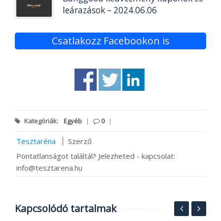
leárazások – 2024.06.06
Csatlakozz Facebookon is
Kategóriák:
Egyéb
|
0
|
Tesztaréna
Szerző
Pontatlanságot találtál? Jelezheted - kapcsolat:
info@tesztarena.hu
Kapcsolódó tartalmak