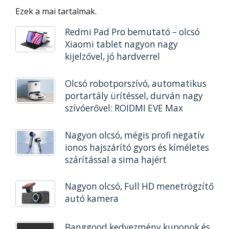
Ezek a mai tartalmak.
Redmi Pad Pro bemutató – olcsó
Xiaomi tablet nagyon nagy
kijelzővel, jó hardverrel
Olcsó robotporszívó, automatikus
portartály ürítéssel, durván nagy
szívóerővel: ROIDMI EVE Max
Nagyon olcsó, mégis profi negatív
ionos hajszárító gyors és kíméletes
szárítással a sima hajért
Nagyon olcsó, Full HD menetrögzítő
autó kamera
Banggood kedvezmény kuponok és