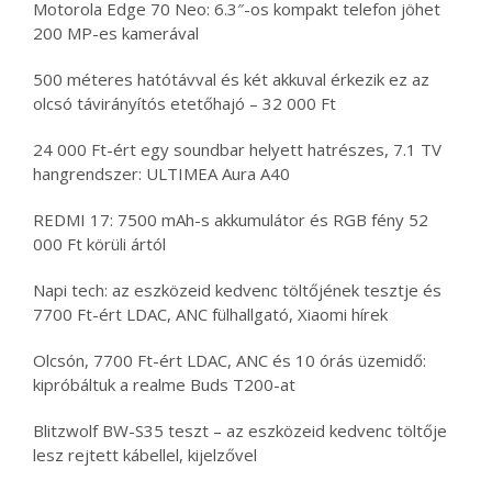
Motorola Edge 70 Neo: 6.3″-os kompakt telefon jöhet
200 MP-es kamerával
500 méteres hatótávval és két akkuval érkezik ez az
olcsó távirányítós etetőhajó – 32 000 Ft
24 000 Ft-ért egy soundbar helyett hatrészes, 7.1 TV
hangrendszer: ULTIMEA Aura A40
REDMI 17: 7500 mAh-s akkumulátor és RGB fény 52
000 Ft körüli ártól
Napi tech: az eszközeid kedvenc töltőjének tesztje és
7700 Ft-ért LDAC, ANC fülhallgató, Xiaomi hírek
Olcsón, 7700 Ft-ért LDAC, ANC és 10 órás üzemidő:
kipróbáltuk a realme Buds T200-at
Blitzwolf BW-S35 teszt – az eszközeid kedvenc töltője
lesz rejtett kábellel, kijelzővel