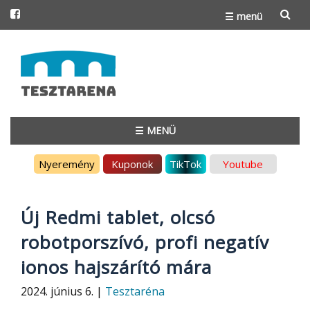
☰ menü
Skip
to
content
☰ MENÜ
Skip
Nyeremény
Kuponok
TikTok
Youtube
to
content
Új Redmi tablet, olcsó
robotporszívó, profi negatív
ionos hajszárító mára
2024. június 6. |
Tesztaréna