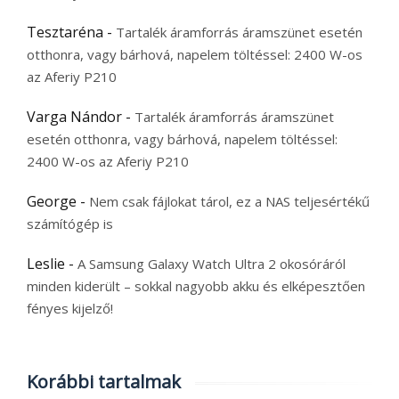
Tesztaréna
-
Tartalék áramforrás áramszünet esetén
otthonra, vagy bárhová, napelem töltéssel: 2400 W-os
az Aferiy P210
Varga Nándor
-
Tartalék áramforrás áramszünet
esetén otthonra, vagy bárhová, napelem töltéssel:
2400 W-os az Aferiy P210
George
-
Nem csak fájlokat tárol, ez a NAS teljesértékű
számítógép is
Leslie
-
A Samsung Galaxy Watch Ultra 2 okosóráról
minden kiderült – sokkal nagyobb akku és elképesztően
fényes kijelző!
Korábbi tartalmak