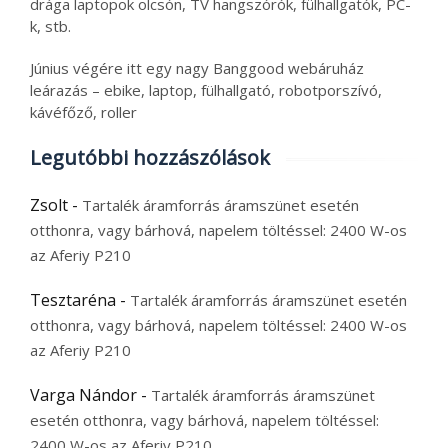
drága laptopok olcsón, TV hangszórók, fülhallgatók, PC-
k, stb.
Június végére itt egy nagy Banggood webáruház
leárazás – ebike, laptop, fülhallgató, robotporszívó,
kávéfőző, roller
Legutóbbi hozzászólások
Zsolt
-
Tartalék áramforrás áramszünet esetén
otthonra, vagy bárhová, napelem töltéssel: 2400 W-os
az Aferiy P210
Tesztaréna
-
Tartalék áramforrás áramszünet esetén
otthonra, vagy bárhová, napelem töltéssel: 2400 W-os
az Aferiy P210
Varga Nándor
-
Tartalék áramforrás áramszünet
esetén otthonra, vagy bárhová, napelem töltéssel:
2400 W-os az Aferiy P210