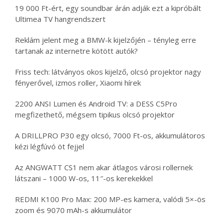
19 000 Ft-ért, egy soundbar árán adják ezt a kipróbált
Ultimea TV hangrendszert
Reklám jelent meg a BMW-k kijelzőjén – tényleg erre
tartanak az internetre kötött autók?
Friss tech: látványos okos kijelző, olcsó projektor nagy
fényerővel, izmos roller, Xiaomi hírek
2200 ANSI Lumen és Android TV: a DESS C5Pro
megfizethető, mégsem tipikus olcsó projektor
A DRILLPRO P30 egy olcsó, 7000 Ft-os, akkumulátoros
kézi légfúvó öt fejjel
Az ANGWATT CS1 nem akar átlagos városi rollernek
látszani – 1000 W-os, 11″-os kerekekkel
REDMI K100 Pro Max: 200 MP-es kamera, valódi 5×-ös
zoom és 9070 mAh-s akkumulátor