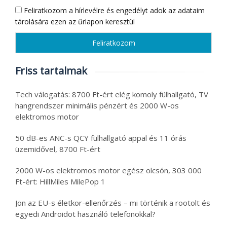
Feliratkozom a hírlevélre és engedélyt adok az adataim
tárolására ezen az űrlapon keresztül
Friss tartalmak
Tech válogatás: 8700 Ft-ért elég komoly fülhallgató, TV
hangrendszer minimális pénzért és 2000 W-os
elektromos motor
50 dB-es ANC-s QCY fülhallgató appal és 11 órás
üzemidővel, 8700 Ft-ért
2000 W-os elektromos motor egész olcsón, 303 000
Ft-ért: HillMiles MilePop 1
Jön az EU-s életkor-ellenőrzés – mi történik a rootolt és
egyedi Androidot használó telefonokkal?