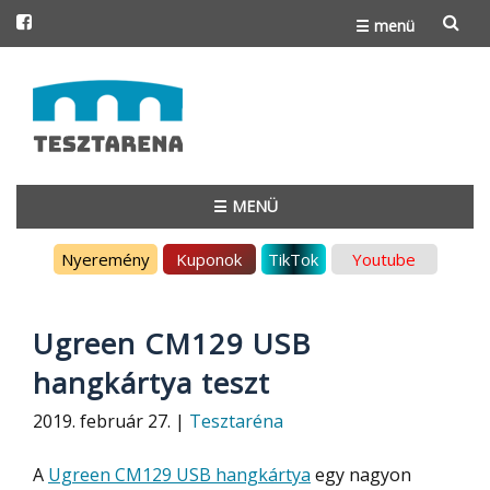
☰ menü
Skip
to
content
☰ MENÜ
Skip
Nyeremény
Kuponok
TikTok
Youtube
to
content
Ugreen CM129 USB
hangkártya teszt
2019. február 27. |
Tesztaréna
A
Ugreen CM129 USB hangkártya
egy nagyon