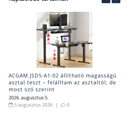
R
v
2
ACGAM JSD5-A1-02 állítható magasságú
asztal teszt – felálltam az asztaltól, de
most szó szerint
2026. augusztus 5.
5 augusztus 2026
|
0