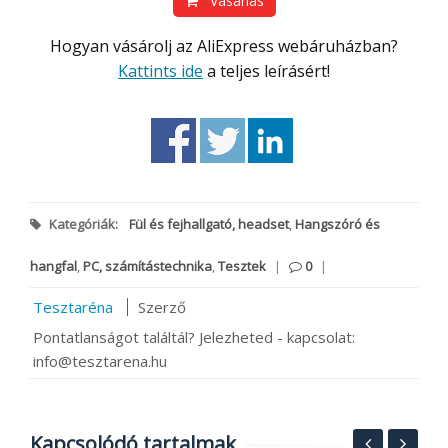
Vásárlás
Hogyan vásárolj az AliExpress webáruházban?
Kattints ide
a teljes leírásért!
Kategóriák:
Fül és fejhallgató, headset
,
Hangszóró és
hangfal
,
PC, számítástechnika
,
Tesztek
|
0
|
Tesztaréna
Szerző
Pontatlanságot találtál? Jelezheted - kapcsolat:
info@tesztarena.hu
Kapcsolódó tartalmak