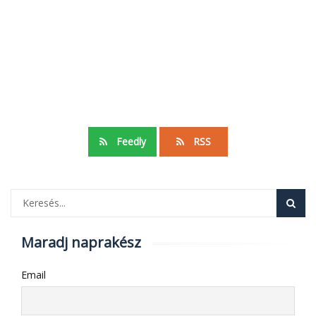
Feedly
RSS
Maradj naprakész
Email