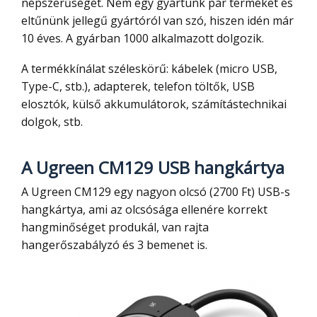
népszerűségét. Nem egy gyártunk pár terméket és
eltűnünk jellegű gyártóról van szó, hiszen idén már
10 éves. A gyárban 1000 alkalmazott dolgozik.
A termékkínálat széleskörű: kábelek (micro USB,
Type-C, stb.), adapterek, telefon töltők, USB
elosztók, külső akkumulátorok, számítástechnikai
dolgok, stb.
A Ugreen CM129 USB hangkártya
A Ugreen CM129 egy nagyon olcsó (2700 Ft) USB-s
hangkártya, ami az olcsósága ellenére korrekt
hangminőséget produkál, van rajta
hangerőszabályzó és 3 bemenet is.