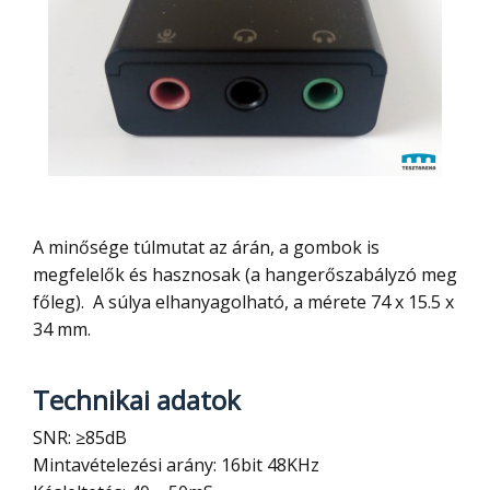
A minősége túlmutat az árán, a gombok is
megfelelők és hasznosak (a hangerőszabályzó meg
főleg). A súlya elhanyagolható, a mérete 74 x 15.5 x
34 mm.
Technikai adatok
SNR: ≥85dB
Mintavételezési arány: 16bit 48KHz