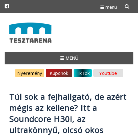
☰ menü
Skip
to
content
☰ MENÜ
Skip
Nyeremény
Kuponok
TikTok
Youtube
to
content
Túl sok a fejhallgató, de azért
mégis az kellene? Itt a
Soundcore H30i, az
ultrakönnyű, olcsó okos