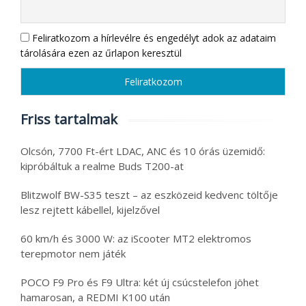
Feliratkozom a hírlevélre és engedélyt adok az adataim
tárolására ezen az űrlapon keresztül
Friss tartalmak
Olcsón, 7700 Ft-ért LDAC, ANC és 10 órás üzemidő:
kipróbáltuk a realme Buds T200-at
Blitzwolf BW-S35 teszt – az eszközeid kedvenc töltője
lesz rejtett kábellel, kijelzővel
60 km/h és 3000 W: az iScooter MT2 elektromos
terepmotor nem játék
POCO F9 Pro és F9 Ultra: két új csúcstelefon jöhet
hamarosan, a REDMI K100 után