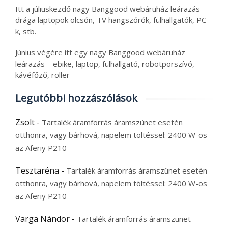
Itt a júliuskezdő nagy Banggood webáruház leárazás –
drága laptopok olcsón, TV hangszórók, fülhallgatók, PC-
k, stb.
Június végére itt egy nagy Banggood webáruház
leárazás – ebike, laptop, fülhallgató, robotporszívó,
kávéfőző, roller
Legutóbbi hozzászólások
Zsolt
-
Tartalék áramforrás áramszünet esetén
otthonra, vagy bárhová, napelem töltéssel: 2400 W-os
az Aferiy P210
Tesztaréna
-
Tartalék áramforrás áramszünet esetén
otthonra, vagy bárhová, napelem töltéssel: 2400 W-os
az Aferiy P210
Varga Nándor
-
Tartalék áramforrás áramszünet