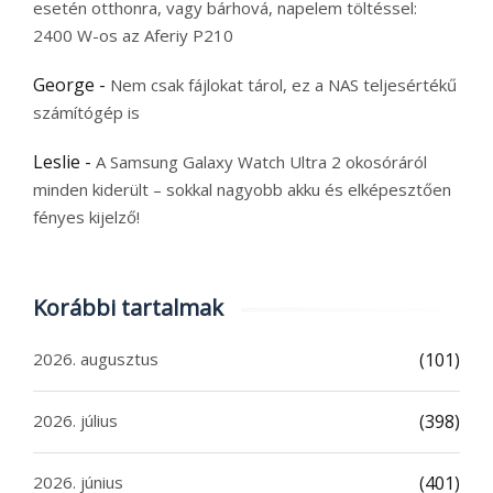
esetén otthonra, vagy bárhová, napelem töltéssel:
2400 W-os az Aferiy P210
George
-
Nem csak fájlokat tárol, ez a NAS teljesértékű
számítógép is
Leslie
-
A Samsung Galaxy Watch Ultra 2 okosóráról
minden kiderült – sokkal nagyobb akku és elképesztően
fényes kijelző!
Korábbi tartalmak
2026. augusztus
(101)
2026. július
(398)
2026. június
(401)