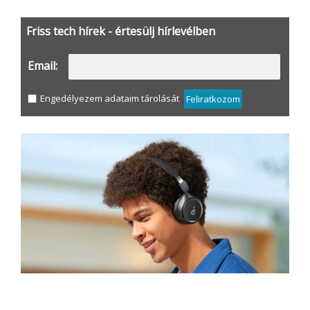
Friss tech hírek - értesülj hírlevélben
Email:
Engedélyezem adataim tárolását
Feliratkozom