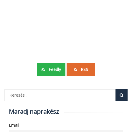
Feedly
RSS
Maradj naprakész
Email