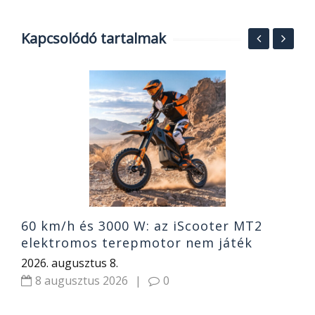
Kapcsolódó tartalmak
5
1
2
60 km/h és 3000 W: az iScooter MT2
elektromos terepmotor nem játék
2026. augusztus 8.
8 augusztus 2026
|
0