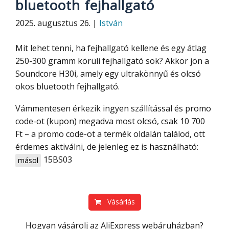
bluetooth fejhallgató
2025. augusztus 26. |
István
Mit lehet tenni, ha fejhallgató kellene és egy átlag
250-300 gramm körüli fejhallgató sok? Akkor jön a
Soundcore H30i, amely egy ultrakönnyű és olcsó
okos bluetooth fejhallgató.
Vámmentesen érkezik ingyen szállítással és promo
code-ot (kupon) megadva most olcsó, csak 10 700
Ft – a promo code-ot a termék oldalán találod, ott
érdemes aktiválni, de jelenleg ez is használható:
15BS03
másol
Vásárlás
Hogyan vásárolj az AliExpress webáruházban?