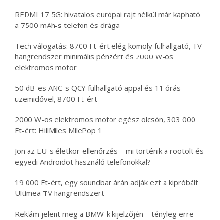
REDMI 17 5G: hivatalos európai rajt nélkül már kapható
a 7500 mAh-s telefon és drága
Tech válogatás: 8700 Ft-ért elég komoly fülhallgató, TV
hangrendszer minimális pénzért és 2000 W-os
elektromos motor
50 dB-es ANC-s QCY fülhallgató appal és 11 órás
üzemidővel, 8700 Ft-ért
2000 W-os elektromos motor egész olcsón, 303 000
Ft-ért: HillMiles MilePop 1
Jön az EU-s életkor-ellenőrzés – mi történik a rootolt és
egyedi Androidot használó telefonokkal?
19 000 Ft-ért, egy soundbar árán adják ezt a kipróbált
Ultimea TV hangrendszert
Reklám jelent meg a BMW-k kijelzőjén – tényleg erre