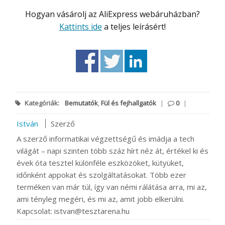
Hogyan vásárolj az AliExpress webáruházban?
Kattints ide
a teljes leírásért!
Kategóriák:
Bemutatók
,
Fül és fejhallgatók
|
0
|
István
Szerző
A szerző informatikai végzettségű és imádja a tech
világát – napi szinten több száz hírt néz át, értékel ki és
évek óta tesztel különféle eszközöket, kütyüket,
időnként appokat és szolgáltatásokat. Több ezer
terméken van már túl, így van némi rálátása arra, mi az,
ami tényleg megéri, és mi az, amit jobb elkerülni.
Kapcsolat: istvan@tesztarena.hu