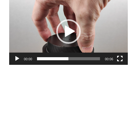
Videólejátszó
00:00
00:06