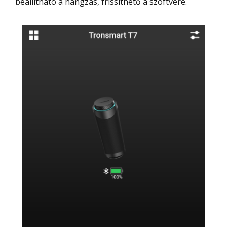
beállítható a hangzás, frissíthető a szoftvere.