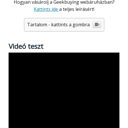
Hogyan vásárolj a Geekbuying webáruházban?
Kattints ide
a teljes leírásért!
Tartalom - kattints a gombra
Videó teszt