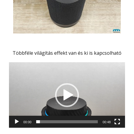
Többféle világítás effekt van és ki is kapcsolható
Videólejátszó
00:00
00:48