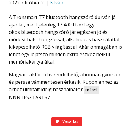
2022. október 2. |
István
A Tronsmart T7 bluetooth hangszóró durván jó
ajánlat, mert jelenleg 17 400 Ft-ért egy
okos bluetooth hangszóró jár egészen jó és
módosítható hangzással, alkalmazás használattal,
kikapcsolható RGB világítással. Akár önmagában is
lehet egy lejátszó minden extra eszköz nélkül,
memóriakártya által.
Magyar raktárról is rendelhető, ahonnan gyorsan
és persze vámmentesen érkezik. Kupon ehhez az
árhoz (limitált ideig használható):
másol
NNNTESZTARTS7
Vásárlás