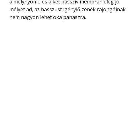
a mélynyomó és a két passzív membrán elég jó
mélyet ad, az basszust igénylő zenék rajongóinak
nem nagyon lehet oka panaszra.