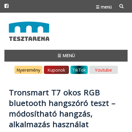
☰ menü
Skip
to
content
☰ MENÜ
Skip
Nyeremény
Kuponok
TikTok
Youtube
to
content
Tronsmart T7 okos RGB
bluetooth hangszóró teszt –
módosítható hangzás,
alkalmazás használat