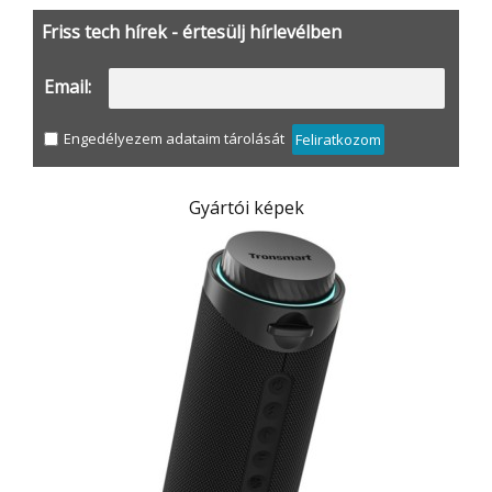
Friss tech hírek - értesülj hírlevélben
Email:
Engedélyezem adataim tárolását
Feliratkozom
Gyártói képek