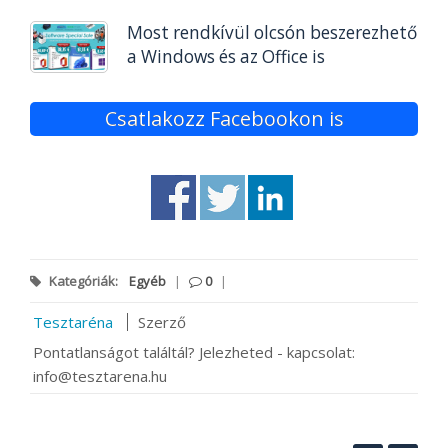
Most rendkívül olcsón beszerezhető
a Windows és az Office is
Csatlakozz Facebookon is
Kategóriák:
Egyéb
|
0
|
Tesztaréna
Szerző
Pontatlanságot találtál? Jelezheted - kapcsolat:
info@tesztarena.hu