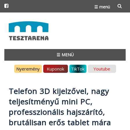
☰ menü
Skip
to
content
☰ MENÜ
Skip
Nyeremény
Kuponok
TikTok
Youtube
to
content
Telefon 3D kijelzővel, nagy
teljesítményű mini PC,
professzionális hajszárító,
brutálisan erős tablet mára