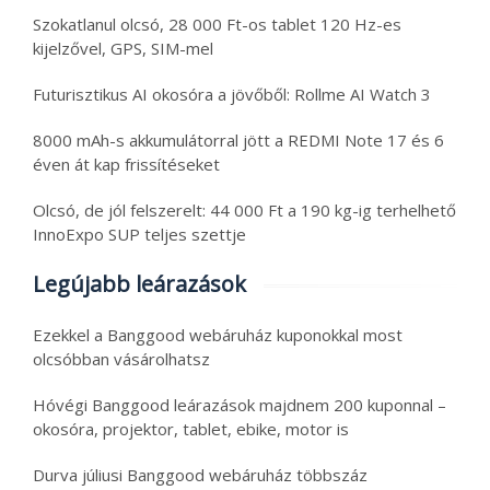
Szokatlanul olcsó, 28 000 Ft-os tablet 120 Hz-es
kijelzővel, GPS, SIM-mel
Futurisztikus AI okosóra a jövőből: Rollme AI Watch 3
8000 mAh-s akkumulátorral jött a REDMI Note 17 és 6
éven át kap frissítéseket
Olcsó, de jól felszerelt: 44 000 Ft a 190 kg-ig terhelhető
InnoExpo SUP teljes szettje
Legújabb leárazások
Ezekkel a Banggood webáruház kuponokkal most
olcsóbban vásárolhatsz
Hóvégi Banggood leárazások majdnem 200 kuponnal –
okosóra, projektor, tablet, ebike, motor is
Durva júliusi Banggood webáruház többszáz