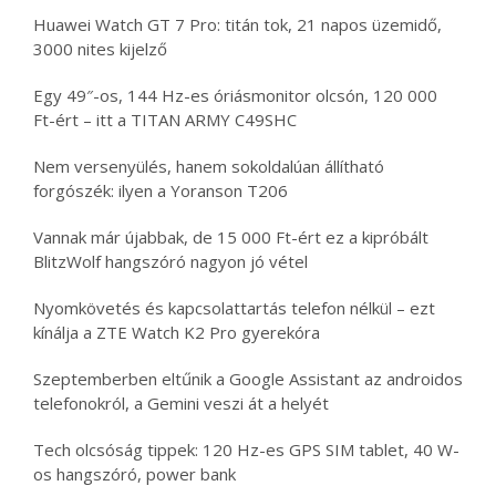
Huawei Watch GT 7 Pro: titán tok, 21 napos üzemidő,
3000 nites kijelző
Egy 49″-os, 144 Hz-es óriásmonitor olcsón, 120 000
Ft-ért – itt a TITAN ARMY C49SHC
Nem versenyülés, hanem sokoldalúan állítható
forgószék: ilyen a Yoranson T206
Vannak már újabbak, de 15 000 Ft-ért ez a kipróbált
BlitzWolf hangszóró nagyon jó vétel
Nyomkövetés és kapcsolattartás telefon nélkül – ezt
kínálja a ZTE Watch K2 Pro gyerekóra
Szeptemberben eltűnik a Google Assistant az androidos
telefonokról, a Gemini veszi át a helyét
Tech olcsóság tippek: 120 Hz-es GPS SIM tablet, 40 W-
os hangszóró, power bank