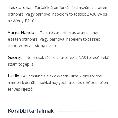
Tesztaréna
-
Tartalék áramforrás áramszünet esetén
otthonra, vagy bárhová, napelem töltéssel: 2400 W-os
az Aferiy P210
Varga Nándor
-
Tartalék áramforrás áramszünet
esetén otthonra, vagy bárhová, napelem töltéssel:
2400 W-os az Aferiy P210
George
-
Nem csak fájlokat tárol, ez a NAS teljesértékű
számítógép is
Leslie
-
A Samsung Galaxy Watch Ultra 2 okosóráról
minden kiderült – sokkal nagyobb akku és elképesztően
fényes kijelző!
Korábbi tartalmak