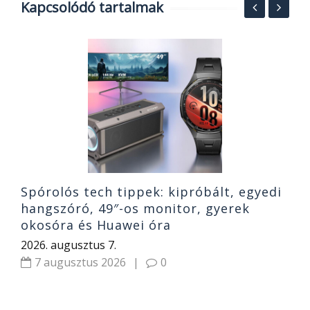
Kapcsolódó tartalmak
T
és
S
b
2
Spórolós tech tippek: kipróbált, egyedi
hangszóró, 49″-os monitor, gyerek
okosóra és Huawei óra
2026. augusztus 7.
7 augusztus 2026
|
0