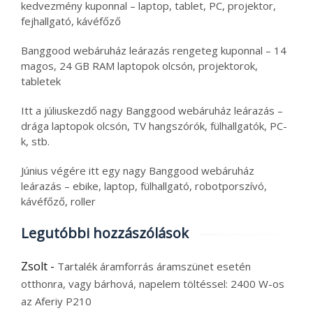
kedvezmény kuponnal – laptop, tablet, PC, projektor,
fejhallgató, kávéfőző
Banggood webáruház leárazás rengeteg kuponnal – 14
magos, 24 GB RAM laptopok olcsón, projektorok,
tabletek
Itt a júliuskezdő nagy Banggood webáruház leárazás –
drága laptopok olcsón, TV hangszórók, fülhallgatók, PC-
k, stb.
Június végére itt egy nagy Banggood webáruház
leárazás – ebike, laptop, fülhallgató, robotporszívó,
kávéfőző, roller
Legutóbbi hozzászólások
Zsolt
-
Tartalék áramforrás áramszünet esetén
otthonra, vagy bárhová, napelem töltéssel: 2400 W-os
az Aferiy P210