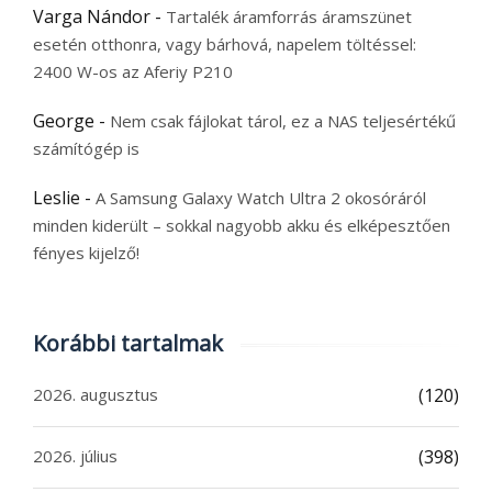
Varga Nándor
-
Tartalék áramforrás áramszünet
esetén otthonra, vagy bárhová, napelem töltéssel:
2400 W-os az Aferiy P210
George
-
Nem csak fájlokat tárol, ez a NAS teljesértékű
számítógép is
Leslie
-
A Samsung Galaxy Watch Ultra 2 okosóráról
minden kiderült – sokkal nagyobb akku és elképesztően
fényes kijelző!
Korábbi tartalmak
2026. augusztus
(120)
2026. július
(398)