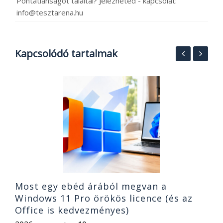
Pontatlanságot találtál? Jelezheted - kapcsolat:
info@tesztarena.hu
Kapcsolódó tartalmak
7
T
2
Most egy ebéd árából megvan a
Windows 11 Pro örökös licence (és az
Office is kedvezményes)