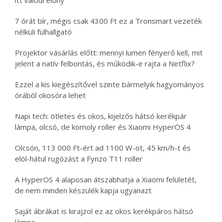
itt valódi előny
7 órát bír, mégis csak 4300 Ft ez a Tronsmart vezeték
nélküli fülhallgató
Projektor vásárlás előtt: mennyi lumen fényerő kell, mit
jelent a natív felbontás, és működik-e rajta a Netflix?
Ezzel a kis kiegészítővel szinte bármelyik hagyományos
órából okosóra lehet
Napi tech: ötletes és okos, kijelzős hátsó kerékpár
lámpa, olcsó, de komoly roller és Xiaomi HyperOS 4
Olcsón, 113 000 Ft-ért ad 1100 W-ot, 45 km/h-t és
elöl-hátul rugózást a Fynzo T11 roller
A HyperOS 4 alaposan átszabhatja a Xiaomi felületét,
de nem minden készülék kapja ugyanazt
Saját ábrákat is kirajzol ez az okos kerékpáros hátsó