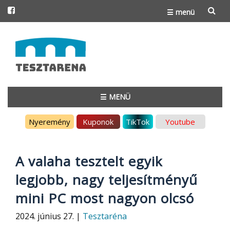
☰ menü
Skip
to
content
☰ MENÜ
Skip
Nyeremény
Kuponok
TikTok
Youtube
to
content
A valaha tesztelt egyik
legjobb, nagy teljesítményű
mini PC most nagyon olcsó
2024. június 27. |
Tesztaréna