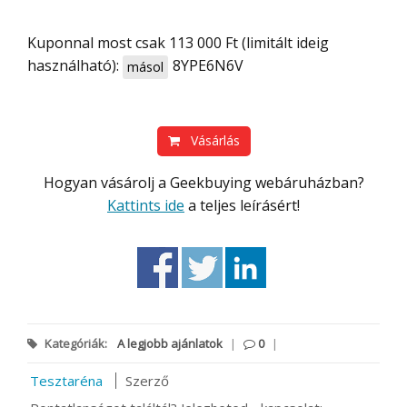
Kuponnal most csak 113 000 Ft (limitált ideig
használható):
8YPE6N6V
másol
Vásárlás
Hogyan vásárolj a Geekbuying webáruházban?
Kattints ide
a teljes leírásért!
Kategóriák:
A legjobb ajánlatok
|
0
|
Tesztaréna
Szerző